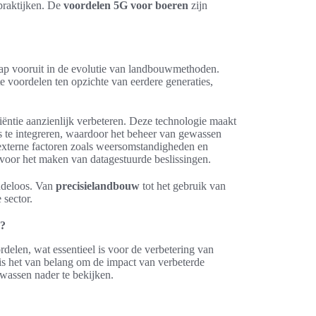
praktijken. De
voordelen 5G voor boeren
zijn
tap vooruit in de evolutie van landbouwmethoden.
e voordelen ten opzichte van eerdere generaties,
iëntie aanzienlijk verbeteren. Deze technologie maakt
 te integreren, waardoor het beheer van gewassen
 externe factoren zoals weersomstandigheden en
 voor het maken van datagestuurde beslissingen.
indeloos. Van
precisielandbouw
tot het gebruik van
 sector.
n?
delen, wat essentieel is voor de verbetering van
is het van belang om de impact van verbeterde
ewassen nader te bekijken.