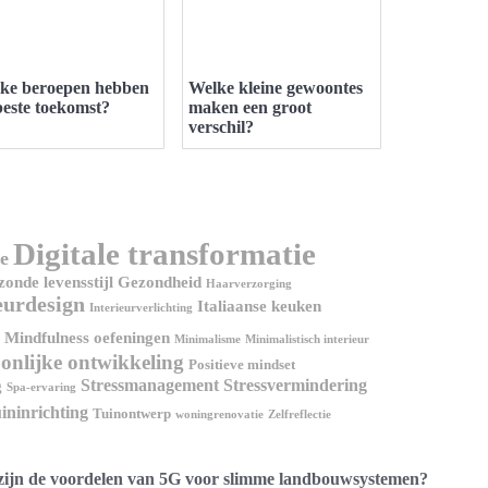
ke beroepen hebben
Welke kleine gewoontes
beste toekomst?
maken een groot
verschil?
Digitale transformatie
e
onde levensstijl
Gezondheid
Haarverzorging
eurdesign
Italiaanse keuken
Interieurverlichting
Mindfulness oefeningen
Minimalisme
Minimalistisch interieur
onlijke ontwikkeling
Positieve mindset
Stressmanagement
Stressvermindering
g
Spa-ervaring
ininrichting
Tuinontwerp
woningrenovatie
Zelfreflectie
zijn de voordelen van 5G voor slimme landbouwsystemen?