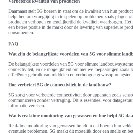
Verbeterde kwaliteit van producten
Daarnaast stelt 5G boeren in staat om de kwaliteit van hun product
helpt hen om vroegtijdig in te spelen op problemen zoals plagen o
producten verhogen en tegelijkertijd de kwaliteit waarborgen. Het r
een betere positie in de markt door de levering van superieure pro
consumenten.
FAQ
Wat zijn de belangrijkste voordelen van 5G voor slimme lan
De belangrijkste voordelen van 5G voor slimme landbouwsystemen
connectiviteit, en de mogelijkheid om nieuwe toepassingen zoals Io
efficiënter gebruik van middelen en verhoogde gewasopbrengsten.
Hoe verbetert 5G de connectiviteit in de landbouw?
5G zorgt voor verbeterde connectiviteit door apparaten zoals senso
communiceren zonder vertraging. Dit is essentieel voor datagestu
informatie vereisen.
Wat is real-time monitoring van gewassen en hoe helpt 5G daa
Real-time monitoring van gewassen houdt in dat boeren hun velde
eventuele problemen. 5G maakt dit mogelijk door een snelle en be