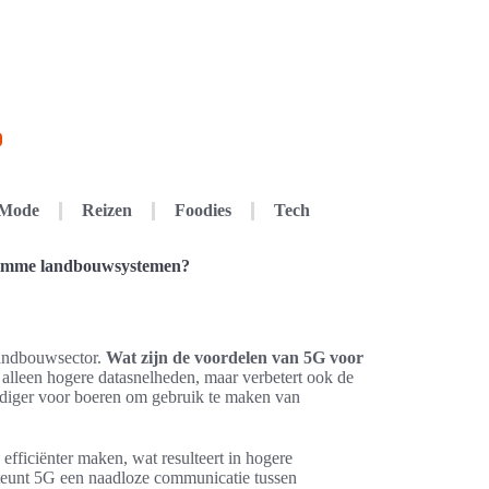
Mode
Reizen
Foodies
Tech
slimme landbouwsystemen?
landbouwsector.
Wat zijn de voordelen van 5G voor
 alleen hogere datasnelheden, maar verbetert ook de
oudiger voor boeren om gebruik te maken van
fficiënter maken, wat resulteert in hogere
teunt 5G een naadloze communicatie tussen