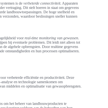
wsystemen is de
verbeterde connectiviteit
. Apparaten
r vertraging. Dit stelt boeren in staat om gegevens
tuurde landbouwtoepassingen. De hoge snelheid en
en verzonden, waardoor beslissingen sneller kunnen
ogelijkheid voor
real-time monitoring van gewassen
.
en bij eventuele problemen. Dit leidt niet alleen tot
van de algehele opbrengsten. Door realtime gegevens
nde omstandigheden en hun processen optimaliseren.
or verbeterde efficiëntie en productiviteit. Deze
ta-analyse en technologie samenkomen om
ik van middelen en optimalisatie van gewasopbrengsten.
ns om het beheer van landbouwproducten te
auwkeuriger voldoen aan de behoeften van hun