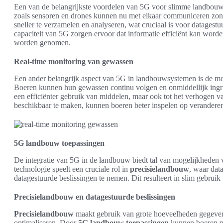
Een van de belangrijkste voordelen van 5G voor slimme landbou
zoals sensoren en drones kunnen nu met elkaar communiceren zonde
sneller te verzamelen en analyseren, wat cruciaal is voor datages
capaciteit van 5G zorgen ervoor dat informatie efficiënt kan word
worden genomen.
Real-time monitoring van gewassen
Een ander belangrijk aspect van 5G in landbouwsystemen is de m
Boeren kunnen hun gewassen continu volgen en onmiddellijk ingrijp
een efficiënter gebruik van middelen, maar ook tot het verhogen 
beschikbaar te maken, kunnen boeren beter inspelen op verandere
5G landbouw toepassingen
De integratie van 5G in de landbouw biedt tal van mogelijkheden vo
technologie speelt een cruciale rol in
precisielandbouw
, waar da
datagestuurde beslissingen te nemen. Dit resulteert in slim gebru
Precisielandbouw en datagestuurde beslissingen
Precisielandbouw
maakt gebruik van grote hoeveelheden gegeve
optimaliseren. Door
5G landbouw toepassingen
kunnen boeren n