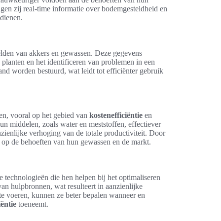
ijgen zij real-time informatie over bodemgesteldheid en
edienen.
eelden van akkers en gewassen. Deze gegevens
planten en het identificeren van problemen in een
nd worden bestuurd, wat leidt tot efficiënter gebruik
en, vooral op het gebied van
kostenefficiëntie
en
un middelen, zoals water en meststoffen, effectiever
anzienlijke verhoging van de totale productiviteit. Door
en op de behoeften van hun gewassen en de markt.
 technologieën die hen helpen bij het optimaliseren
van hulpbronnen, wat resulteert in aanzienlijke
 te voeren, kunnen ze beter bepalen wanneer en
iëntie
toeneemt.