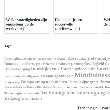
Welke vaardigheden zijn
Hoe maak je een
Wel
onmisbaar op de
succesvolle
de 
werkvloer?
carrièreswitch?
Tags
Data-analys
Dagelijkse routine
Ademhalingstechnieken
Bouwprojecten
Duurzaamheid
Gezelligheid
Gez
Energie-efficiëntie
Financiële planning
Interi
Innerlijke rust
Interieurdecoratie
Huidverzorging
Mindfulness
Mentale gezondheid
Kunstmatige intelligentie
Perso
Ontspanningstechnieken
Persoonlijke groei
Ontspanning
Sociale activiteiten
Softwareontwikkelin
Productiviteitstips
Reistips
Risicobeheer
Technologische vooruitgang
Tu
Technologische innovatie
Zelfzorg
Zoete lekkernijen
Technologie
>
Wat 