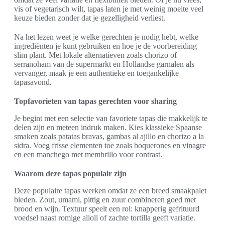
vis of vegetarisch wilt, tapas laten je met weinig moeite veel
keuze bieden zonder dat je gezelligheid verliest.
Na het lezen weet je welke gerechten je nodig hebt, welke
ingrediënten je kunt gebruiken en hoe je de voorbereiding
slim plant. Met lokale alternatieven zoals chorizo of
serranoham van de supermarkt en Hollandse garnalen als
vervanger, maak je een authentieke en toegankelijke
tapasavond.
Topfavorieten van tapas gerechten voor sharing
Je begint met een selectie van favoriete tapas die makkelijk te
delen zijn en meteen indruk maken. Kies klassieke Spaanse
smaken zoals patatas bravas, gambas al ajillo en chorizo a la
sidra. Voeg frisse elementen toe zoals boquerones en vinagre
en een manchego met membrillo voor contrast.
Waarom deze tapas populair zijn
Deze populaire tapas werken omdat ze een breed smaakpalet
bieden. Zout, umami, pittig en zuur combineren goed met
brood en wijn. Textuur speelt een rol: knapperig gefrituurd
voedsel naast romige alioli of zachte tortilla geeft variatie.