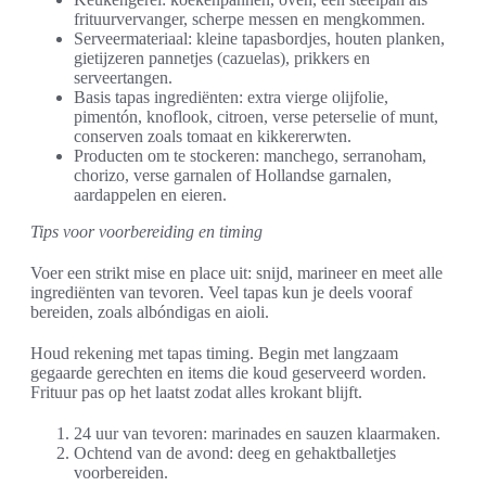
frituurvervanger, scherpe messen en mengkommen.
Serveermateriaal: kleine tapasbordjes, houten planken,
gietijzeren pannetjes (cazuelas), prikkers en
serveertangen.
Basis tapas ingrediënten: extra vierge olijfolie,
pimentón, knoflook, citroen, verse peterselie of munt,
conserven zoals tomaat en kikkererwten.
Producten om te stockeren: manchego, serranoham,
chorizo, verse garnalen of Hollandse garnalen,
aardappelen en eieren.
Tips voor voorbereiding en timing
Voer een strikt mise en place uit: snijd, marineer en meet alle
ingrediënten van tevoren. Veel tapas kun je deels vooraf
bereiden, zoals albóndigas en aioli.
Houd rekening met tapas timing. Begin met langzaam
gegaarde gerechten en items die koud geserveerd worden.
Frituur pas op het laatst zodat alles krokant blijft.
24 uur van tevoren: marinades en sauzen klaarmaken.
Ochtend van de avond: deeg en gehaktballetjes
voorbereiden.