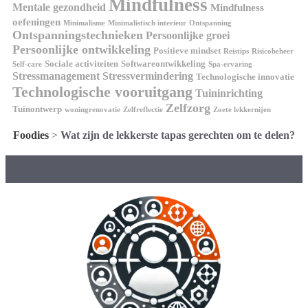
Mindfulness
Mentale gezondheid
Mindfulness
oefeningen
Minimalisme
Minimalistisch interieur
Ontspanning
Ontspanningstechnieken
Persoonlijke groei
Persoonlijke ontwikkeling
Positieve mindset
Reistips
Risicobeheer
Sociale activiteiten
Softwareontwikkeling
Self-care
Spa-ervaring
Stressmanagement
Stressvermindering
Technologische innovatie
Technologische vooruitgang
Tuininrichting
Zelfzorg
Tuinontwerp
woningrenovatie
Zelfreflectie
Zoete lekkernijen
Foodies
>
Wat zijn de lekkerste tapas gerechten om te delen?