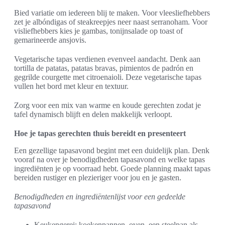
Bied variatie om iedereen blij te maken. Voor vleesliefhebbers
zet je albóndigas of steakreepjes neer naast serranoham. Voor
visliefhebbers kies je gambas, tonijnsalade op toast of
gemarineerde ansjovis.
Vegetarische tapas verdienen evenveel aandacht. Denk aan
tortilla de patatas, patatas bravas, pimientos de padrón en
gegrilde courgette met citroenaioli. Deze vegetarische tapas
vullen het bord met kleur en textuur.
Zorg voor een mix van warme en koude gerechten zodat je
tafel dynamisch blijft en delen makkelijk verloopt.
Hoe je tapas gerechten thuis bereidt en presenteert
Een gezellige tapasavond begint met een duidelijk plan. Denk
vooraf na over je benodigdheden tapasavond en welke tapas
ingrediënten je op voorraad hebt. Goede planning maakt tapas
bereiden rustiger en plezieriger voor jou en je gasten.
Benodigdheden en ingrediëntenlijst voor een gedeelde
tapasavond
Keukengerei: koekenpannen, oven, een steelpan als