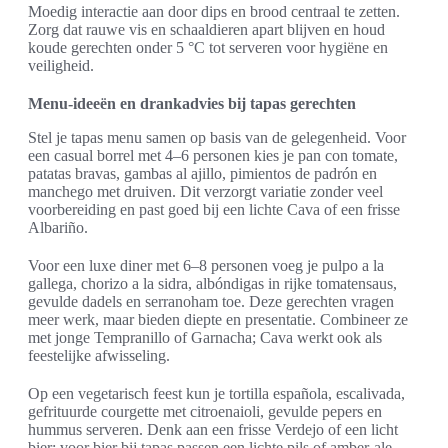
Moedig interactie aan door dips en brood centraal te zetten.
Zorg dat rauwe vis en schaaldieren apart blijven en houd
koude gerechten onder 5 °C tot serveren voor hygiëne en
veiligheid.
Menu-ideeën en drankadvies bij tapas gerechten
Stel je tapas menu samen op basis van de gelegenheid. Voor
een casual borrel met 4–6 personen kies je pan con tomate,
patatas bravas, gambas al ajillo, pimientos de padrón en
manchego met druiven. Dit verzorgt variatie zonder veel
voorbereiding en past goed bij een lichte Cava of een frisse
Albariño.
Voor een luxe diner met 6–8 personen voeg je pulpo a la
gallega, chorizo a la sidra, albóndigas in rijke tomatensaus,
gevulde dadels en serranoham toe. Deze gerechten vragen
meer werk, maar bieden diepte en presentatie. Combineer ze
met jonge Tempranillo of Garnacha; Cava werkt ook als
feestelijke afwisseling.
Op een vegetarisch feest kun je tortilla española, escalivada,
gefrituurde courgette met citroenaioli, gevulde pepers en
hummus serveren. Denk aan een frisse Verdejo of een licht
bier; voor bier bij tapas passen een lichte pils of amber-ale