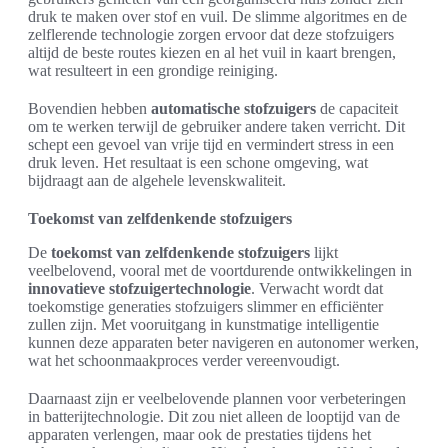
druk te maken over stof en vuil. De slimme algoritmes en de
zelflerende technologie zorgen ervoor dat deze stofzuigers
altijd de beste routes kiezen en al het vuil in kaart brengen,
wat resulteert in een grondige reiniging.
Bovendien hebben
automatische stofzuigers
de capaciteit
om te werken terwijl de gebruiker andere taken verricht. Dit
schept een gevoel van vrije tijd en vermindert stress in een
druk leven. Het resultaat is een schone omgeving, wat
bijdraagt aan de algehele levenskwaliteit.
Toekomst van zelfdenkende stofzuigers
De
toekomst van zelfdenkende stofzuigers
lijkt
veelbelovend, vooral met de voortdurende ontwikkelingen in
innovatieve stofzuigertechnologie
. Verwacht wordt dat
toekomstige generaties stofzuigers slimmer en efficiënter
zullen zijn. Met vooruitgang in kunstmatige intelligentie
kunnen deze apparaten beter navigeren en autonomer werken,
wat het schoonmaakproces verder vereenvoudigt.
Daarnaast zijn er veelbelovende plannen voor verbeteringen
in batterijtechnologie. Dit zou niet alleen de looptijd van de
apparaten verlengen, maar ook de prestaties tijdens het