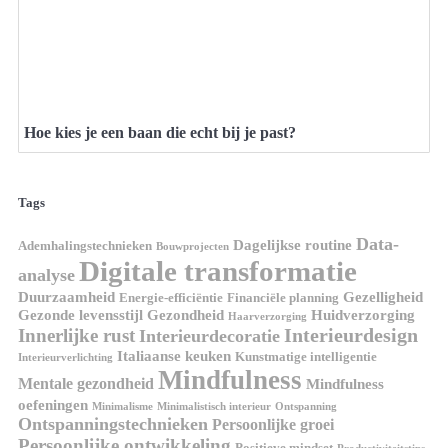
Hoe kies je een baan die echt bij je past?
Tags
Data-
Dagelijkse routine
Ademhalingstechnieken
Bouwprojecten
Digitale transformatie
analyse
Duurzaamheid
Gezelligheid
Energie-efficiëntie
Financiële planning
Gezonde levensstijl
Gezondheid
Huidverzorging
Haarverzorging
Interieurdesign
Innerlijke rust
Interieurdecoratie
Italiaanse keuken
Kunstmatige intelligentie
Interieurverlichting
Mindfulness
Mentale gezondheid
Mindfulness
oefeningen
Minimalisme
Minimalistisch interieur
Ontspanning
Ontspanningstechnieken
Persoonlijke groei
Persoonlijke ontwikkeling
Positieve mindset