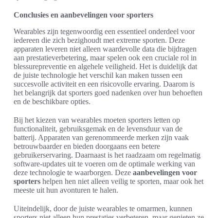
Conclusies en aanbevelingen voor sporters
Wearables zijn tegenwoordig een essentieel onderdeel voor
iedereen die zich bezighoudt met extreme sporten. Deze
apparaten leveren niet alleen waardevolle data die bijdragen
aan prestatieverbetering, maar spelen ook een cruciale rol in
blessurepreventie en algehele veiligheid. Het is duidelijk dat
de juiste technologie het verschil kan maken tussen een
succesvolle activiteit en een risicovolle ervaring. Daarom is
het belangrijk dat sporters goed nadenken over hun behoeften
en de beschikbare opties.
Bij het kiezen van wearables moeten sporters letten op
functionaliteit, gebruiksgemak en de levensduur van de
batterij. Apparaten van gerenommeerde merken zijn vaak
betrouwbaarder en bieden doorgaans een betere
gebruikerservaring. Daarnaast is het raadzaam om regelmatig
software-updates uit te voeren om de optimale werking van
deze technologie te waarborgen. Deze
aanbevelingen voor
sporters
helpen hen niet alleen veilig te sporten, maar ook het
meeste uit hun avonturen te halen.
Uiteindelijk, door de juiste wearables te omarmen, kunnen
sporters niet alleen hun prestaties verbeteren, maar genieten ze