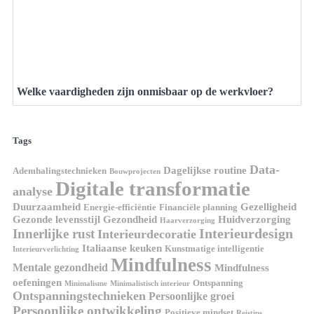
Welke vaardigheden zijn onmisbaar op de werkvloer?
Tags
Data-
Dagelijkse routine
Ademhalingstechnieken
Bouwprojecten
Digitale transformatie
analyse
Duurzaamheid
Gezelligheid
Energie-efficiëntie
Financiële planning
Gezonde levensstijl
Gezondheid
Huidverzorging
Haarverzorging
Interieurdesign
Innerlijke rust
Interieurdecoratie
Italiaanse keuken
Kunstmatige intelligentie
Interieurverlichting
Mindfulness
Mentale gezondheid
Mindfulness
oefeningen
Ontspanning
Minimalisme
Minimalistisch interieur
Ontspanningstechnieken
Persoonlijke groei
Persoonlijke ontwikkeling
Positieve mindset
Reistips