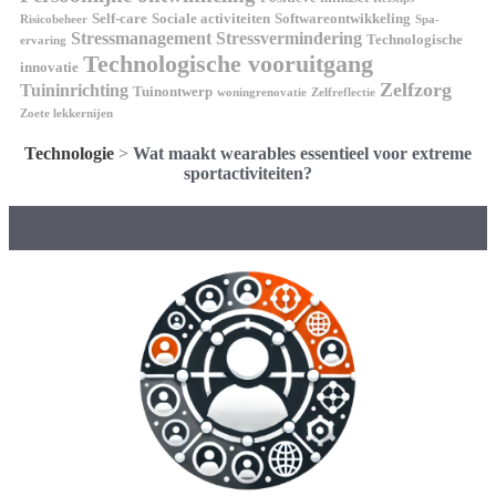
Self-care
Sociale activiteiten
Softwareontwikkeling
Risicobeheer
Spa-
Stressmanagement
Stressvermindering
Technologische
ervaring
Technologische vooruitgang
innovatie
Zelfzorg
Tuininrichting
Tuinontwerp
woningrenovatie
Zelfreflectie
Zoete lekkernijen
Technologie
>
Wat maakt wearables essentieel voor extreme
sportactiviteiten?