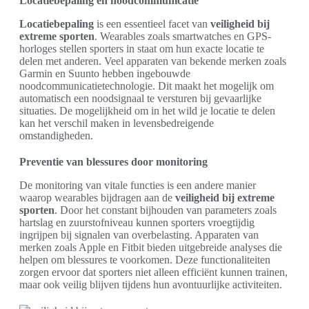
Locatiebepaling en noodcommunicatie
Locatiebepaling
is een essentieel facet van
veiligheid bij
extreme sporten
. Wearables zoals smartwatches en GPS-
horloges stellen sporters in staat om hun exacte locatie te
delen met anderen. Veel apparaten van bekende merken zoals
Garmin en Suunto hebben ingebouwde
noodcommunicatietechnologie. Dit maakt het mogelijk om
automatisch een noodsignaal te versturen bij gevaarlijke
situaties. De mogelijkheid om in het wild je locatie te delen
kan het verschil maken in levensbedreigende
omstandigheden.
Preventie van blessures door monitoring
De monitoring van vitale functies is een andere manier
waarop wearables bijdragen aan de
veiligheid bij extreme
sporten
. Door het constant bijhouden van parameters zoals
hartslag en zuurstofniveau kunnen sporters vroegtijdig
ingrijpen bij signalen van overbelasting. Apparaten van
merken zoals Apple en Fitbit bieden uitgebreide analyses die
helpen om blessures te voorkomen. Deze functionaliteiten
zorgen ervoor dat sporters niet alleen efficiënt kunnen trainen,
maar ook veilig blijven tijdens hun avontuurlijke activiteiten.