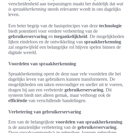
verscheidenheid aan toepassingen maakt het duidelijk dat
wat
is spraakherkenning
steeds relevanter wordt in ons dagelijks
leven.
Een beter begrip van de basisprincipes van deze
technologie
biedt potentieel voor verdere verbetering van de
gebruikerservaring
en
toegankelijkheid
. De mogelijkheden
lijken eindeloos en de ontwikkeling van
spraakherkenning
zal ongetwijfeld een belangrijke rol blijven spelen binnen de
digitale wereld.
Voordelen van spraakherkenning
Spraakherkenning opent de deur naar vele voordelen die het
dagelijks leven van gebruikers kunnen transformeren. De
mogelijkheden om taken eenvoudiger en sneller uit te voeren,
dragen bij aan een verbeterde
gebruikerservaring
. Dit
systeem biedt niet alleen gemak, maar verhoogt ook de
efficiëntie
van verschillende handelingen.
Verbetering van gebruikerservaring
Een van de belangrijkste
voordelen van spraakherkenning
is de aanzienlijke verbetering van de
gebruikerservaring
.
Door spraakcommando’s te gebruiken, kunnen gebruikers