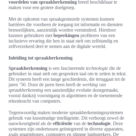
voordelen van spraakherkenning
breed beschikbaar te
maken voor een grotere doelgroep.
Met de opkomst van spraakgestuurde systemen kunnen
barrières die voorheen de toegang tot informatie en diensten
bemoeilijkten, aanzienlijk worden verminderd. Hierdoor
kunnen gebruikers met
beperkingen
profiteren van een
inclusieve ervaring die hen in staat stelt om zelfstandig en
zelfverzekerd deel te nemen aan de digitale wereld.
Inleiding tot spraakherkenning
Spraakherkenning
is een fascinerende
technologie
die de
gebruiker in staat stelt om gesproken taal om te zetten in tekst.
Dit systeem heeft een lange geschiedenis, die teruggaat tot de
jaren ’50. Door de jaren heen heeft de
werking van
spraakherkenning
een aanzienlijke evolutie doorgemaakt,
vooral dankzij vooruitgang in algoritmen en de toenemende
rekenkracht van computers.
Tegenwoordig maken moderne spraakherkenningssystemen
gebruik van kunstmatige intelligentie. Dit verhoogt zowel de
nauwkeurigheid als de
efficiëntie
van de
technologie
. Deze
systemen zijn ondertussen geïntegreerd in diverse apparaten,
zoals smartphones, computers en slimme luidsprekers. De