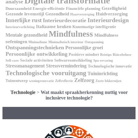
Digitale transformatie
analyse
Gezelligheid
Duurzaamheid
Energie-efficiëntie
Financiële planning
Gezonde levensstijl
Gezondheid
Huidverzorging
Haarverzorging
Interieurdesign
Innerlijke rust
Interieurdecoratie
Italiaanse keuken
Kunstmatige intelligentie
Interieurverlichting
Mindfulness
Mentale gezondheid
Mindfulness
oefeningen
Minimalisme
Minimalistisch interieur
Ontspanning
Ontspanningstechnieken
Persoonlijke groei
Persoonlijke ontwikkeling
Positieve mindset
Reistips
Risicobeheer
Sociale activiteiten
Softwareontwikkeling
Self-care
Spa-ervaring
Stressmanagement
Stressvermindering
Technologische innovatie
Technologische vooruitgang
Tuininrichting
Zelfzorg
Tuinontwerp
woningrenovatie
Zelfreflectie
Zoete lekkernijen
Technologie
>
Wat maakt spraakherkenning nuttig voor
inclusieve technologie?