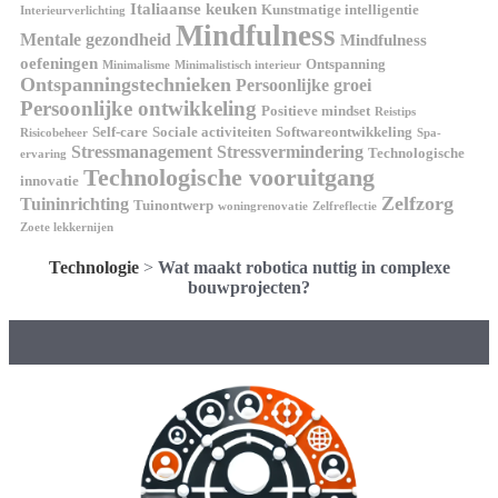
Italiaanse keuken
Kunstmatige intelligentie
Interieurverlichting
Mindfulness
Mentale gezondheid
Mindfulness
oefeningen
Ontspanning
Minimalisme
Minimalistisch interieur
Ontspanningstechnieken
Persoonlijke groei
Persoonlijke ontwikkeling
Positieve mindset
Reistips
Self-care
Sociale activiteiten
Softwareontwikkeling
Risicobeheer
Spa-
Stressmanagement
Stressvermindering
Technologische
ervaring
Technologische vooruitgang
innovatie
Zelfzorg
Tuininrichting
Tuinontwerp
woningrenovatie
Zelfreflectie
Zoete lekkernijen
Technologie
>
Wat maakt robotica nuttig in complexe
bouwprojecten?