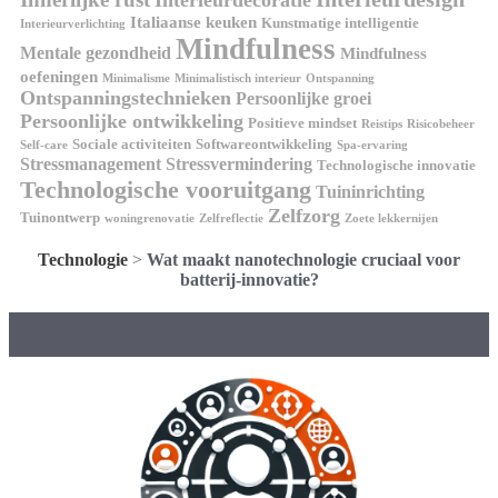
Italiaanse keuken
Kunstmatige intelligentie
Interieurverlichting
Mindfulness
Mentale gezondheid
Mindfulness
oefeningen
Minimalisme
Minimalistisch interieur
Ontspanning
Ontspanningstechnieken
Persoonlijke groei
Persoonlijke ontwikkeling
Positieve mindset
Reistips
Risicobeheer
Sociale activiteiten
Softwareontwikkeling
Self-care
Spa-ervaring
Stressmanagement
Stressvermindering
Technologische innovatie
Technologische vooruitgang
Tuininrichting
Zelfzorg
Tuinontwerp
woningrenovatie
Zelfreflectie
Zoete lekkernijen
Technologie
>
Wat maakt nanotechnologie cruciaal voor
batterij-innovatie?