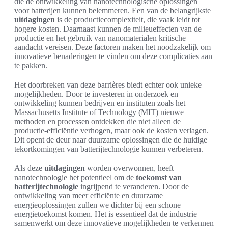
die de ontwikkeling van nanotechnologische oplossingen
voor batterijen kunnen belemmeren. Een van de belangrijkste
uitdagingen
is de productiecomplexiteit, die vaak leidt tot
hogere kosten. Daarnaast kunnen de milieueffecten van de
productie en het gebruik van nanomaterialen kritische
aandacht vereisen. Deze factoren maken het noodzakelijk om
innovatieve benaderingen te vinden om deze complicaties aan
te pakken.
Het doorbreken van deze barrières biedt echter ook unieke
mogelijkheden. Door te investeren in onderzoek en
ontwikkeling kunnen bedrijven en instituten zoals het
Massachusetts Institute of Technology (MIT) nieuwe
methoden en processen ontdekken die niet alleen de
productie-efficiëntie verhogen, maar ook de kosten verlagen.
Dit opent de deur naar duurzame oplossingen die de huidige
tekortkomingen van batterijtechnologie kunnen verbeteren.
Als deze
uitdagingen
worden overwonnen, heeft
nanotechnologie het potentieel om de
toekomst van
batterijtechnologie
ingrijpend te veranderen. Door de
ontwikkeling van meer efficiënte en duurzame
energieoplossingen zullen we dichter bij een schone
energietoekomst komen. Het is essentieel dat de industrie
samenwerkt om deze innovatieve mogelijkheden te verkennen