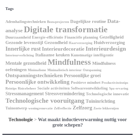
Tags
Data-
Dagelijkse routine
Ademhalingstechnieken
Bouwprojecten
Digitale transformatie
analyse
Gezelligheid
Duurzaamheid
Energie-efficiëntie
Financiële planning
Gezonde levensstijl
Gezondheid
Huidverzorging
Haarverzorging
Interieurdesign
Innerlijke rust
Interieurdecoratie
Italiaanse keuken
Kunstmatige intelligentie
Interieurverlichting
Mindfulness
Mentale gezondheid
Mindfulness
oefeningen
Minimalisme
Minimalistisch interieur
Ontspanning
Ontspanningstechnieken
Persoonlijke groei
Persoonlijke ontwikkeling
Positieve mindset
Productiviteitstips
Sociale activiteiten
Softwareontwikkeling
Reistips
Risicobeheer
Spa-ervaring
Stressmanagement
Stressvermindering
Technologische innovatie
Technologische vooruitgang
Tuininrichting
Zelfzorg
Tuinontwerp
woningrenovatie
Zelfreflectie
Zoete lekkernijen
Technologie
>
Wat maakt inductieverwarming nuttig voor
grote schepen?