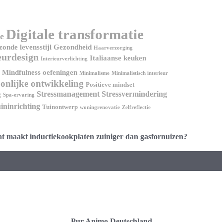
Digitale transformatie
e
onde levensstijl
Gezondheid
Haarverzorging
eurdesign
Italiaanse keuken
Interieurverlichting
Mindfulness oefeningen
Minimalisme
Minimalistisch interieur
onlijke ontwikkeling
Positieve mindset
Stressmanagement
Stressvermindering
g
Spa-ervaring
ininrichting
Tuinontwerp
woningrenovatie
Zelfreflectie
t maakt inductiekookplaten zuiniger dan gasfornuizen?
Pur Animo Deutschland