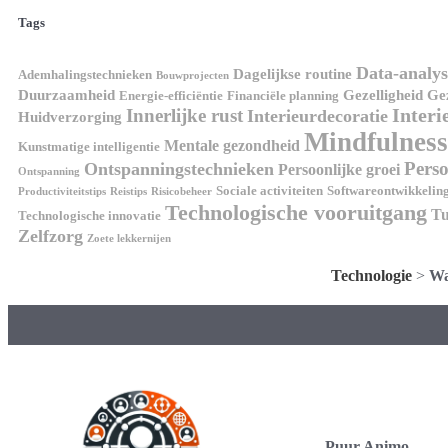
Tags
Data-analys
Dagelijkse routine
Ademhalingstechnieken
Bouwprojecten
Duurzaamheid
Gezelligheid
Gez
Energie-efficiëntie
Financiële planning
Interi
Innerlijke rust
Interieurdecoratie
Huidverzorging
Mindfulness
Mentale gezondheid
Kunstmatige intelligentie
Perso
Ontspanningstechnieken
Persoonlijke groei
Ontspanning
Sociale activiteiten
Softwareontwikkelin
Productiviteitstips
Reistips
Risicobeheer
Technologische vooruitgang
Tu
Technologische innovatie
Zelfzorg
Zoete lekkernijen
Technologie
>
Wa
Puur Animo