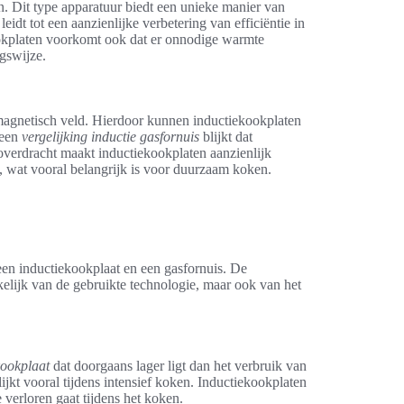
. Dit type apparatuur biedt een unieke manier van
 leidt tot een aanzienlijke verbetering van efficiëntie in
ookplaten voorkomt ook dat er onnodige warmte
ngswijze.
magnetisch veld. Hierdoor kunnen inductiekookplaten
 een
vergelijking inductie gasfornuis
blijkt dat
eoverdracht maakt inductiekookplaten aanzienlijk
 wat vooral belangrijk is voor duurzaam koken.
 een inductiekookplaat en een gasfornuis. De
ankelijk van de gebruikte technologie, maar ook van het
kookplaat
dat doorgaans lager ligt dan het verbruik van
ijkt vooral tijdens intensief koken. Inductiekookplaten
verloren gaat tijdens het koken.