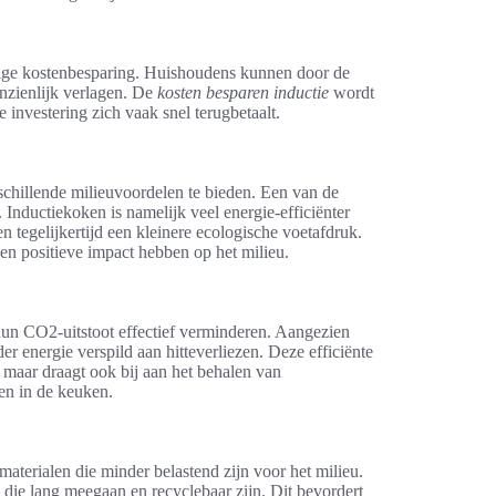
urige kostenbesparing. Huishoudens kunnen door de
nzienlijk verlagen. De
kosten besparen inductie
wordt
investering zich vaak snel terugbetaalt.
schillende milieuvoordelen te bieden. Een van de
 Inductiekoken is namelijk veel energie-efficiënter
en tegelijkertijd een kleinere ecologische voetafdruk.
een positieve impact hebben op het milieu.
un CO2-uitstoot effectief verminderen. Aangezien
r energie verspild aan hitteverliezen. Deze efficiënte
, maar draagt ook bij aan het behalen van
fen in de keuken.
aterialen die minder belastend zijn voor het milieu.
 die lang meegaan en recyclebaar zijn. Dit bevordert