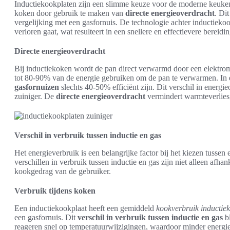
Inductiekookplaten zijn een slimme keuze voor de moderne keuken
koken door gebruik te maken van
directe energieoverdracht
. Dit
vergelijking met een gasfornuis. De technologie achter inductiek
verloren gaat, wat resulteert in een snellere en effectievere bereidi
Directe energieoverdracht
Bij inductiekoken wordt de pan direct verwarmd door een elektro
tot 80-90% van de energie gebruiken om de pan te verwarmen. In
gasfornuizen
slechts 40-50% efficiënt zijn. Dit verschil in energi
zuiniger. De
directe energieoverdracht
vermindert warmteverlies,
Verschil in verbruik tussen inductie en gas
Het energieverbruik is een belangrijke factor bij het kiezen tussen
verschillen in verbruik tussen inductie en gas zijn niet alleen afh
kookgedrag van de gebruiker.
Verbruik tijdens koken
Een inductiekookplaat heeft een gemiddeld
kookverbruik inductie
een gasfornuis. Dit
verschil in verbruik tussen inductie en gas
bl
reageren snel op temperatuurwijzigingen, waardoor minder energie 