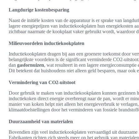
Langdurige kostenbesparing
Naast de initiële kosten van de apparatuur is er sprake van langd
lagere energieprijzen van inductiekookplaten hun energiekosten aa
zichtbaar naarmate de kookplaat vaker gebruikt wordt, waardoor de 
Milieuvoordelen inductiekookplaten
Inductiekookplaten dragen bij aan een groenere toekomst door ver
belangrijkste voordelen is de significant verminderde CO2-uitstoot.
dan
gasfornuizen
, wat resulteert in een lagere energieconsumptie 
Dit betekent dat huishoudens niet alleen geld besparen, maar ook 
Vermindering van CO2-uitstoot
Door gebruik te maken van inductiekookplaten kunnen gezinnen h
inductiekoken direct energie overbrengt naar de pan, wordt er minde
manier van koken helpt niet alleen het energieverbruik te verlagen
klimaatdoelstellingen door het verminderen van fossiele brandstof
Duurzaamheid van materialen
Bovendien zijn veel inductiekookplaten vervaardigd uit duurzame m
Fabrikanten richten zich steeds meer op het gebruik van materialen