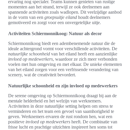
ervaring nog specialer. Teams kunnen genieten van rustige
momenten aan het strand, terwijl ze ook deelnemen aan
spannende activiteiten zoals wadlopen. Dit veelzijdige aanbod
in de vorm van een
groepsuitje eiland
houdt deelnemers
gemotiveerd en zorgt voor een onvergetelijke uitje.
Activiteiten Schiermonnikoog: Natuur als decor
Schiermonnikoog biedt een adembenemende natuur die de
ideale achtergrond vormt voor verschillende activiteiten. De
natuurlijke schoonheid
van het eiland heeft een aanzienlijke
invloed op medewerkers
, waardoor ze zich meer verbonden
voelen met hun omgeving en met elkaar. De unieke elementen
van het eiland zorgen voor een verfrissende verandering van
scenery, wat de creativiteit bevordert.
Natuurlijke schoonheid en zijn invloed op medewerkers
De serene omgeving op Schiermonnikoog draagt bij aan de
mentale helderheid en het welzijn van werknemers.
Activiteiten in deze natuurlijke setting helpen om stress te
verminderen en het team een gevoel van saamhorigheid te
geven. Werknemers ervaren de rust rondom hen, wat een
positieve
invloed op medewerkers
heeft. De combinatie van
frisse lucht en prachtige uitzichten inspireert hen soms tot