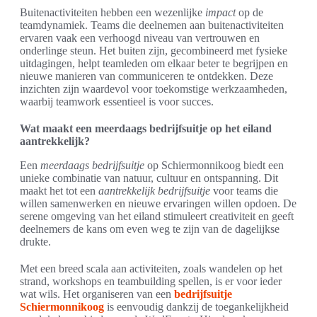
Buitenactiviteiten hebben een wezenlijke
impact
op de
teamdynamiek. Teams die deelnemen aan buitenactiviteiten
ervaren vaak een verhoogd niveau van vertrouwen en
onderlinge steun. Het buiten zijn, gecombineerd met fysieke
uitdagingen, helpt teamleden om elkaar beter te begrijpen en
nieuwe manieren van communiceren te ontdekken. Deze
inzichten zijn waardevol voor toekomstige werkzaamheden,
waarbij teamwork essentieel is voor succes.
Wat maakt een meerdaags bedrijfsuitje op het eiland
aantrekkelijk?
Een
meerdaags bedrijfsuitje
op Schiermonnikoog biedt een
unieke combinatie van natuur, cultuur en ontspanning. Dit
maakt het tot een
aantrekkelijk bedrijfsuitje
voor teams die
willen samenwerken en nieuwe ervaringen willen opdoen. De
serene omgeving van het eiland stimuleert creativiteit en geeft
deelnemers de kans om even weg te zijn van de dagelijkse
drukte.
Met een breed scala aan activiteiten, zoals wandelen op het
strand, workshops en teambuilding spellen, is er voor ieder
wat wils. Het organiseren van een
bedrijfsuitje
Schiermonnikoog
is eenvoudig dankzij de toegankelijkheid