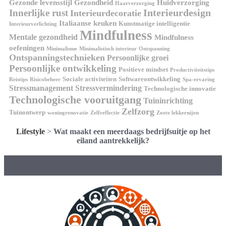
Gezonde levensstijl
Gezondheid
Huidverzorging
Haarverzorging
Interieurdesign
Innerlijke rust
Interieurdecoratie
Italiaanse keuken
Kunstmatige intelligentie
Interieurverlichting
Mindfulness
Mentale gezondheid
Mindfulness
oefeningen
Minimalisme
Minimalistisch interieur
Ontspanning
Ontspanningstechnieken
Persoonlijke groei
Persoonlijke ontwikkeling
Positieve mindset
Productiviteitstips
Sociale activiteiten
Softwareontwikkeling
Reistips
Risicobeheer
Spa-ervaring
Stressmanagement
Stressvermindering
Technologische innovatie
Technologische vooruitgang
Tuininrichting
Zelfzorg
Tuinontwerp
woningrenovatie
Zelfreflectie
Zoete lekkernijen
Lifestyle
>
Wat maakt een meerdaags bedrijfsuitje op het
eiland aantrekkelijk?