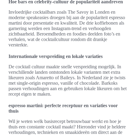
Hoe bars en celebrity-cultuur de populariteit aandreven
Invloedrijke cocktailbars zoals The Savoy in Londen en
moderne speakeasies droegen bij aan de populariteit espresso
martini door presentatie en kwaliteit. De drie koffiebonen als
garnering werden een Instagram-trend en verhoogden
zichtbaarheid. Beroemdheden en foodies deelden foto’s en
verhalen, wat de cocktailcultuur rondom dit drankje
versterkte.
Internationale verspreiding en lokale variaties
De cocktail cultuur maakte snelle verspreiding mogelijk. In
verschillende landen ontstonden lokale varianten met extra
likeuren zoals Amaretto of Baileys. In Nederland zie je twists
met single-origin espresso, vanille of chocolade. Barkoks
passen verhoudingen aan en gebruiken lokale likeuren om het
recept eigen te maken.
espresso martini: perfecte receptuur en variaties voor
thuis
Wil je weten welk basisrecept betrouwbaar werkt en hoe je
thuis een constante cocktail maakt? Hieronder vind je heldere
verhoudingen, technieken en smaakideeën om direct aan de