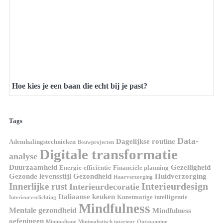
Hoe kies je een baan die echt bij je past?
Tags
Data-
Dagelijkse routine
Ademhalingstechnieken
Bouwprojecten
Digitale transformatie
analyse
Duurzaamheid
Gezelligheid
Energie-efficiëntie
Financiële planning
Gezonde levensstijl
Gezondheid
Huidverzorging
Haarverzorging
Interieurdesign
Innerlijke rust
Interieurdecoratie
Italiaanse keuken
Kunstmatige intelligentie
Interieurverlichting
Mindfulness
Mentale gezondheid
Mindfulness
oefeningen
Minimalisme
Minimalistisch interieur
Ontspanning