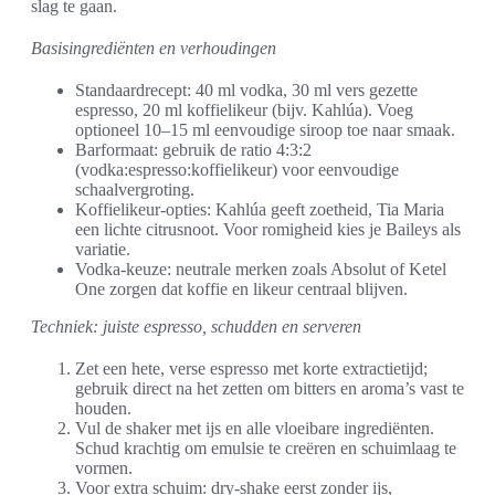
slag te gaan.
Basisingrediënten en verhoudingen
Standaardrecept: 40 ml vodka, 30 ml vers gezette
espresso, 20 ml koffielikeur (bijv. Kahlúa). Voeg
optioneel 10–15 ml eenvoudige siroop toe naar smaak.
Barformaat: gebruik de ratio 4:3:2
(vodka:espresso:koffielikeur) voor eenvoudige
schaalvergroting.
Koffielikeur-opties: Kahlúa geeft zoetheid, Tia Maria
een lichte citrusnoot. Voor romigheid kies je Baileys als
variatie.
Vodka-keuze: neutrale merken zoals Absolut of Ketel
One zorgen dat koffie en likeur centraal blijven.
Techniek: juiste espresso, schudden en serveren
Zet een hete, verse espresso met korte extractietijd;
gebruik direct na het zetten om bitters en aroma’s vast te
houden.
Vul de shaker met ijs en alle vloeibare ingrediënten.
Schud krachtig om emulsie te creëren en schuimlaag te
vormen.
Voor extra schuim: dry-shake eerst zonder ijs,