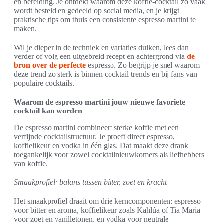
en bereiding. Je ontdekt waarom deze koffie-cocktail zo vaak
wordt besteld en gedeeld op social media, en je krijgt
praktische tips om thuis een consistente espresso martini te
maken.
Wil je dieper in de techniek en variaties duiken, lees dan
verder of volg een uitgebreid recept en achtergrond via
de
bron over de perfecte
espresso. Zo begrijp je snel waarom
deze trend zo sterk is binnen cocktail trends en bij fans van
populaire cocktails.
Waarom de espresso martini jouw nieuwe favoriete
cocktail kan worden
De espresso martini combineert sterke koffie met een
verfijnde cocktailstructuur. Je proeft direct espresso,
koffielikeur en vodka in één glas. Dat maakt deze drank
toegankelijk voor zowel cocktailnieuwkomers als liefhebbers
van koffie.
Smaakprofiel: balans tussen bitter, zoet en kracht
Het smaakprofiel draait om drie kerncomponenten: espresso
voor bitter en aroma, koffielikeur zoals Kahlúa of Tia Maria
voor zoet en vanilletonen, en vodka voor neutrale