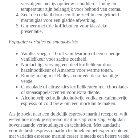
vervolgens met ijs opnieuw schudden. Timing en
temperatuur zijn belangrijk voor behoud van crema.
Zeef de cocktail door een fijne zeef in een gekoeld
martiniglas voor een gladde afwerking.
Garneer met drie koffiebonen voor klassieke
presentatie.
Populaire variaties en smaak-twists
Vanille: voeg 5–10 ml vanillesiroop of een scheutje
vanillelikeur voor zachte zoetheid.
Nootachtig: vervang een deel koffielikeur door
hazelnootlikeur of Amaretto voor warme tonen.
Romig: meng met Baileys voor een dessertachtige
versie.
Chocolade of citrus: kies koffielikeuren met chocolade-
of sinaasappelaccenten voor extra diepte.
Alcoholvrij: gebruik alcoholvrije vodka en cafeïnevrije
espresso of cold brew om een mocktail te maken.
Als je zoekt naar een duidelijk espresso martini recept en wilt
weten hoe maak je espresso martini stap voor stap, volg dan
bovenstaande verhoudingen en technieken. Met aandacht
voor de beste espresso martini techniek en het experimenteren
met variaties espresso martini creëer je steeds een betere versie