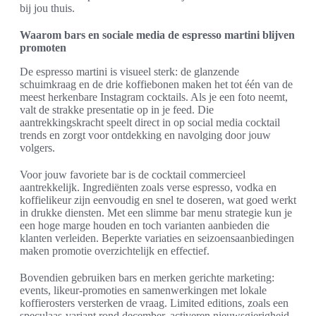
bij jou thuis.
Waarom bars en sociale media de espresso martini blijven
promoten
De espresso martini is visueel sterk: de glanzende
schuimkraag en de drie koffiebonen maken het tot één van de
meest herkenbare Instagram cocktails. Als je een foto neemt,
valt de strakke presentatie op in je feed. Die
aantrekkingskracht speelt direct in op social media cocktail
trends en zorgt voor ontdekking en navolging door jouw
volgers.
Voor jouw favoriete bar is de cocktail commercieel
aantrekkelijk. Ingrediënten zoals verse espresso, vodka en
koffielikeur zijn eenvoudig en snel te doseren, wat goed werkt
in drukke diensten. Met een slimme bar menu strategie kun je
een hoge marge houden en toch varianten aanbieden die
klanten verleiden. Beperkte variaties en seizoensaanbiedingen
maken promotie overzichtelijk en effectief.
Bovendien gebruiken bars en merken gerichte marketing:
events, likeur-promoties en samenwerkingen met lokale
koffierosters versterken de vraag. Limited editions, zoals een
speculaas-variant rond december, activeren nieuwsgierigheid