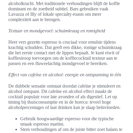
alcoholkracht. Met traditionele verhoudingen blijft de koffie
dominant en de zoetheid subtiel. Bars gebruiken vaak
Lavazza of Illy of lokale specialty-roasts om meer
complexiteit aan te brengen.
Textuur en mondgevoel: schuimkraag en romigheid
Heet vers gezette espresso is cruciaal voor emulsie tijdens
krachtig schudden. Dat geeft een dikke, romige schuimkraag
die het eerste contact met de lippen bepaalt. Je kunt eiwit of
koffiesiroop toevoegen om de koffiecocktail textuur aan te
passen en een fluweelachtig mondgevoel te bereiken.
Effect van cafeïne en alcohol: energie en ontspanning in één
De dubbele sensatie ontstaat doordat cafeïne je stimuleert en
alcohol ontspant. Dit cafeïne en alcohol effect maakt de
cocktail populair voor late avonden of als digestief. Let op
timing bij thuisconsumptie en in de horeca: teveel hoge
alcoholpercentages of laat drinken kan je slaap beïnvloeden.
Gebruik hoogwaardige espresso voor die typische
smaak espresso martini.
Stem verhoudingen af om de juiste bitter zoet balans te