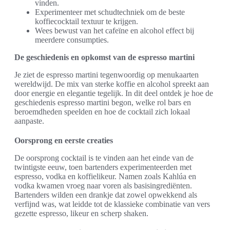
vinden.
Experimenteer met schudtechniek om de beste
koffiecocktail textuur te krijgen.
Wees bewust van het cafeïne en alcohol effect bij
meerdere consumpties.
De geschiedenis en opkomst van de espresso martini
Je ziet de espresso martini tegenwoordig op menukaarten
wereldwijd. De mix van sterke koffie en alcohol spreekt aan
door energie en elegantie tegelijk. In dit deel ontdek je hoe de
geschiedenis espresso martini begon, welke rol bars en
beroemdheden speelden en hoe de cocktail zich lokaal
aanpaste.
Oorsprong en eerste creaties
De oorsprong cocktail is te vinden aan het einde van de
twintigste eeuw, toen bartenders experimenteerden met
espresso, vodka en koffielikeur. Namen zoals Kahlúa en
vodka kwamen vroeg naar voren als basisingrediënten.
Bartenders wilden een drankje dat zowel opwekkend als
verfijnd was, wat leidde tot de klassieke combinatie van vers
gezette espresso, likeur en scherp shaken.