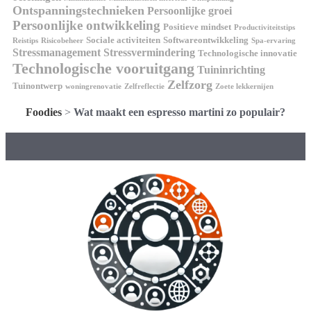
Ontspanningstechnieken
Persoonlijke groei
Persoonlijke ontwikkeling
Positieve mindset
Productiviteitstips
Sociale activiteiten
Softwareontwikkeling
Reistips
Risicobeheer
Spa-ervaring
Stressmanagement
Stressvermindering
Technologische innovatie
Technologische vooruitgang
Tuininrichting
Zelfzorg
Tuinontwerp
woningrenovatie
Zelfreflectie
Zoete lekkernijen
Foodies
>
Wat maakt een espresso martini zo populair?