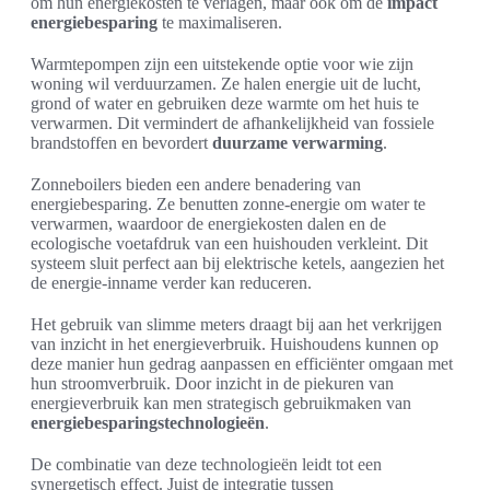
om hun energiekosten te verlagen, maar ook om de
impact
energiebesparing
te maximaliseren.
Warmtepompen zijn een uitstekende optie voor wie zijn
woning wil verduurzamen. Ze halen energie uit de lucht,
grond of water en gebruiken deze warmte om het huis te
verwarmen. Dit vermindert de afhankelijkheid van fossiele
brandstoffen en bevordert
duurzame verwarming
.
Zonneboilers bieden een andere benadering van
energiebesparing. Ze benutten zonne-energie om water te
verwarmen, waardoor de energiekosten dalen en de
ecologische voetafdruk van een huishouden verkleint. Dit
systeem sluit perfect aan bij elektrische ketels, aangezien het
de energie-inname verder kan reduceren.
Het gebruik van slimme meters draagt bij aan het verkrijgen
van inzicht in het energieverbruik. Huishoudens kunnen op
deze manier hun gedrag aanpassen en efficiënter omgaan met
hun stroomverbruik. Door inzicht in de piekuren van
energieverbruik kan men strategisch gebruikmaken van
energiebesparingstechnologieën
.
De combinatie van deze technologieën leidt tot een
synergetisch effect. Juist de integratie tussen