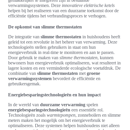
gemakkelijker te integreren zijn in bestaande
verwarmingssystemen. Deze
innovatieve elektrische ketels
helpen bij het realiseren van een duurzame toekomst door de
efficiëntie tijdens het verbrandingsproces te verhogen.
De opkomst van slimme thermostaten
De integratie van
slimme thermostaten
in huishoudens heeft
geleid tot een revolutie in het beheer van verwarming. Deze
technologieën stellen gebruikers in staat om hun
energieverbruik in real-time te monitoren en aan te passen.
Door gebruik te maken van
slimme thermostaten
, kunnen
bewoners hun energieverbruik optimaliseren, wat resulteert in
lagere kosten en een verminderde ecologische voetafdruk. De
combinatie van
slimme thermostaten
met
groene
verwarmingssystemen
bevordert de efficiëntie en
gebruikersgemak.
Energiebesparingstechnologieën en hun impact
In de wereld van
duurzame verwarming
spelen
energiebesparingstechnologieën
een essentiële rol.
Technologieën zoals
warmtepompen
, zonneboilers en slimme
meters maken het mogelijk om het energieverbruik te
optimaliseren. Deze systemen helpen huishoudens niet alleen