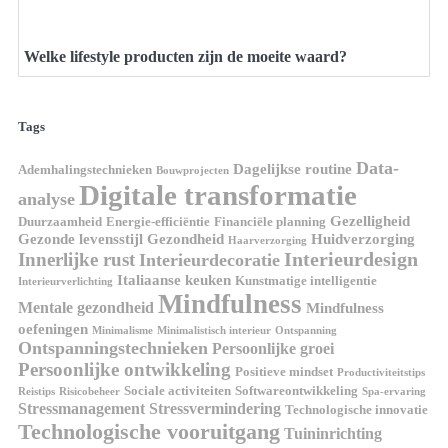
Welke lifestyle producten zijn de moeite waard?
Tags
Data-
Dagelijkse routine
Ademhalingstechnieken
Bouwprojecten
Digitale transformatie
analyse
Gezelligheid
Duurzaamheid
Energie-efficiëntie
Financiële planning
Gezonde levensstijl
Gezondheid
Huidverzorging
Haarverzorging
Interieurdesign
Innerlijke rust
Interieurdecoratie
Italiaanse keuken
Kunstmatige intelligentie
Interieurverlichting
Mindfulness
Mentale gezondheid
Mindfulness
oefeningen
Minimalisme
Minimalistisch interieur
Ontspanning
Ontspanningstechnieken
Persoonlijke groei
Persoonlijke ontwikkeling
Positieve mindset
Productiviteitstips
Sociale activiteiten
Softwareontwikkeling
Reistips
Risicobeheer
Spa-ervaring
Stressmanagement
Stressvermindering
Technologische innovatie
Technologische vooruitgang
Tuininrichting