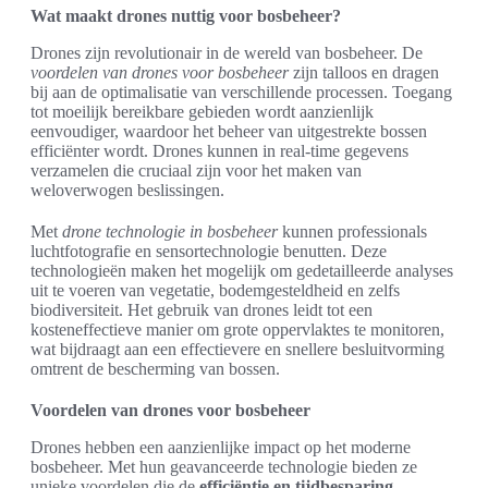
Wat maakt drones nuttig voor bosbeheer?
Drones zijn revolutionair in de wereld van bosbeheer. De
voordelen van drones voor bosbeheer
zijn talloos en dragen
bij aan de optimalisatie van verschillende processen. Toegang
tot moeilijk bereikbare gebieden wordt aanzienlijk
eenvoudiger, waardoor het beheer van uitgestrekte bossen
efficiënter wordt. Drones kunnen in real-time gegevens
verzamelen die cruciaal zijn voor het maken van
weloverwogen beslissingen.
Met
drone technologie in bosbeheer
kunnen professionals
luchtfotografie en sensortechnologie benutten. Deze
technologieën maken het mogelijk om gedetailleerde analyses
uit te voeren van vegetatie, bodemgesteldheid en zelfs
biodiversiteit. Het gebruik van drones leidt tot een
kosteneffectieve manier om grote oppervlaktes te monitoren,
wat bijdraagt aan een effectievere en snellere besluitvorming
omtrent de bescherming van bossen.
Voordelen van drones voor bosbeheer
Drones hebben een aanzienlijke impact op het moderne
bosbeheer. Met hun geavanceerde technologie bieden ze
unieke voordelen die de
efficiëntie en tijdbesparing