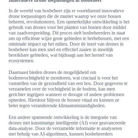
Innovatieve drone toepassingen in bosbeheer
In de wereld van bosbeheer zijn er voortdurend innovatieve
drone toepassingen die de manier waarop we onze bossen
beheren, revolutioneren. Een opmerkelijke ontwikkeling is het
gebruik van drones voor het planten van bomen door middel
van zaadverspreiding. Dit proces stelt bosbeheerders in staat
om op efficiënte wijze grote gebieden te herbebossen, met een
minimale impact op het milieu. Door de inzet van drones in
bosbeheer kan men snel en effectief zaaien in moeilijk
bereikbare gebieden, wat bijdraagt aan het herstel van
ecosystemen.
Daarnaast bieden drones de mogelijkheid om
bodemvochtigheid te monitoren, wat cruciaal is voor het
vaststellen van de gezondheid van een bos. Door gegevens te
verzamelen over de vochtigheid in de bodem, kan men
gerichter ingrijpen wanneer er droogte of andere problemen
optreden. Hierdoor blijven de bossen vitaal en kunnen ze
beter tegen veranderende klimaatomstandigheden.
Een andere spannende ontwikkeling is de integratie van
drones met kunstmatige intelligentie (AI) voor geavanceerde
data-analyse. Door de verzamelde informatie te analyseren
met behulp van AI-algoritmen, kunnen bosbeheerders