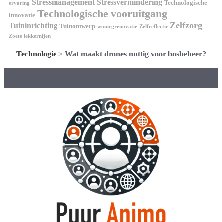
Stressmanagement
Stressvermindering
Technologische
ervaring
Technologische vooruitgang
innovatie
Zelfzorg
Tuininrichting
Tuinontwerp
woningrenovatie
Zelfreflectie
Zoete lekkernijen
Technologie
>
Wat maakt drones nuttig voor bosbeheer?