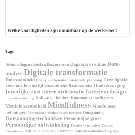
Welke vaardigheden zijn onmisbaar op de werkvloer?
Tags
Data-
Dagelijkse routine
Ademhalingstechnieken
Bouwprojecten
Digitale transformatie
analyse
Duurzaamheid
Gezelligheid
Energie-efficiëntie
Financiële planning
Gezonde levensstijl
Gezondheid
Huidverzorging
Haarverzorging
Interieurdesign
Innerlijke rust
Interieurdecoratie
Italiaanse keuken
Kunstmatige intelligentie
Interieurverlichting
Mindfulness
Mentale gezondheid
Mindfulness
oefeningen
Ontspanning
Minimalisme
Minimalistisch interieur
Ontspanningstechnieken
Persoonlijke groei
Persoonlijke ontwikkeling
Positieve mindset
Reistips
Self-care
Sociale activiteiten
Softwareontwikkeling
Risicobeheer
Spa-