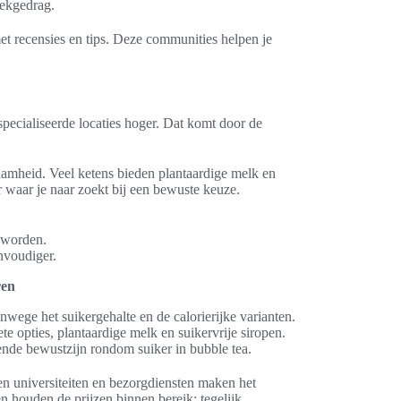
oekgedrag.
et recensies en tips. Deze communities helpen je
pecialiseerde locaties hoger. Dat komt door de
aamheid. Veel ketens bieden plantaardige melk en
ur waar je naar zoekt bij een bewuste keuze.
 worden.
nvoudiger.
ren
vanwege het suikergehalte en de calorierijke varianten.
e opties, plantaardige melk en suikervrije siropen.
ende bewustzijn rondom suiker in bubble tea.
 en universiteiten en bezorgdiensten maken het
n houden de prijzen binnen bereik; tegelijk