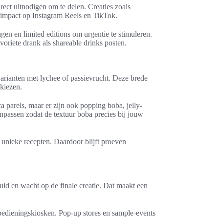
irect uitnodigen om te delen. Creaties zoals
a impact op Instagram Reels en TikTok.
n en limited editions om urgentie te stimuleren.
voriete drank als shareable drinks posten.
arianten met lychee of passievrucht. Deze brede
 kiezen.
ca parels, maar er zijn ook popping boba, jelly-
anpassen zodat de textuur boba precies bij jouw
unieke recepten. Daardoor blijft proeven
luid en wacht op de finale creatie. Dat maakt een
fbedieningskiosken. Pop-up stores en sample-events