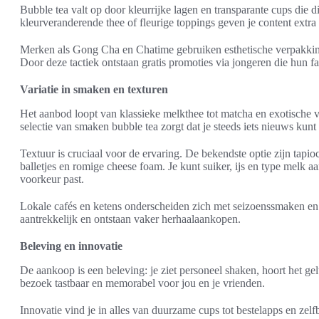
Bubble tea valt op door kleurrijke lagen en transparante cups die d
kleurveranderende thee of fleurige toppings geven je content extr
Merken als Gong Cha en Chatime gebruiken esthetische verpakkinge
Door deze tactiek ontstaan gratis promoties via jongeren die hun fa
Variatie in smaken en texturen
Het aanbod loopt van klassieke melkthee tot matcha en exotische v
selectie van smaken bubble tea zorgt dat je steeds iets nieuws kunt
Textuur is cruciaal voor de ervaring. De bekendste optie zijn tapio
balletjes en romige cheese foam. Je kunt suiker, ijs en type melk a
voorkeur past.
Lokale cafés en ketens onderscheiden zich met seizoenssmaken en 
aantrekkelijk en ontstaan vaker herhaalaankopen.
Beleving en innovatie
De aankoop is een beleving: je ziet personeel shaken, hoort het ge
bezoek tastbaar en memorabel voor jou en je vrienden.
Innovatie vind je in alles van duurzame cups tot bestelapps en zel