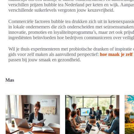
verschillen prijzen bubble tea Nederland per keten en wijk. Aanp
verschillende suikerlevels vergroten jouw keuzevrijheid.
Commerciële factoren bubble tea drukken zich uit in ketenexpans
in lokale ondernemers die zich onderscheiden met seizoenssmaken
innovatie, promoties en loyaliteitsprogramma’s, maar zet ook prijs
ingrediënten beïnvloeden hoe bedrijven communiceren over veiligh
Wil je thuis experimenteren met probiotische dranken of inspirati
gids voor zelf maken als aanvullend perspectief:
hoe maak je zel
passen bij jouw smaak en gezondheid.
Mas