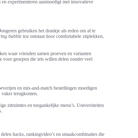
lt en experimenteren aanmoedigt met innovatieve
Jongeren gebruiken het drankje als reden om af te
ring bubble tea
ontstaat door comfortabele zitplekken,
kken waar vrienden samen proeven en varianten
k voor groepen die iets willen delen zonder veel
oeverijen en mix-and-match bestellingen moedigen
n vaker terugkomen.
ge zitruimtes en toegankelijke menu’s. Universiteiten
s.
 delen hacks, rankingvideo’s en smaakcombinaties die