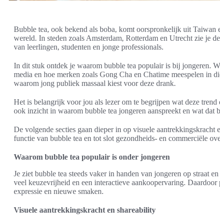
Bubble tea, ook bekend als boba, komt oorspronkelijk uit Taiwan e
wereld. In steden zoals Amsterdam, Rotterdam en Utrecht zie je d
van leerlingen, studenten en jonge professionals.
In dit stuk ontdek je waarom bubble tea populair is bij jongeren. 
media en hoe merken zoals Gong Cha en Chatime meespelen in die 
waarom jong publiek massaal kiest voor deze drank.
Het is belangrijk voor jou als lezer om te begrijpen wat deze trend
ook inzicht in waarom bubble tea jongeren aanspreekt en wat dat b
De volgende secties gaan dieper in op visuele aantrekkingskracht en
functie van bubble tea en tot slot gezondheids- en commerciële o
Waarom bubble tea populair is onder jongeren
Je ziet bubble tea steeds vaker in handen van jongeren op straat e
veel keuzevrijheid en een interactieve aankoopervaring. Daardoor 
expressie en nieuwe smaken.
Visuele aantrekkingskracht en shareability