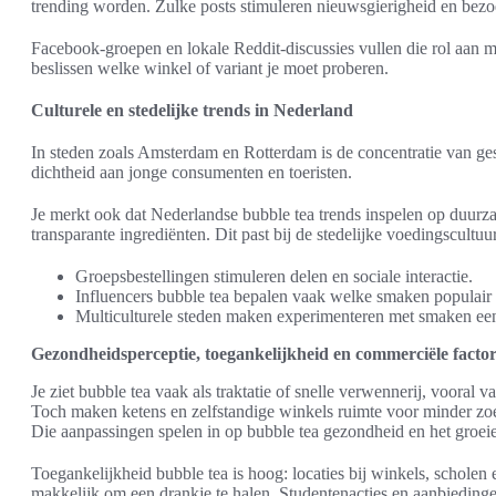
trending worden. Zulke posts stimuleren nieuwsgierigheid en bez
Facebook-groepen en lokale Reddit-discussies vullen die rol aan m
beslissen welke winkel of variant je moet proberen.
Culturele en stedelijke trends in Nederland
In steden zoals Amsterdam en Rotterdam is de concentratie van ges
dichtheid aan jonge consumenten en toeristen.
Je merkt ook dat Nederlandse bubble tea trends inspelen op duurz
transparante ingrediënten. Dit past bij de stedelijke voedingscultu
Groepsbestellingen stimuleren delen en sociale interactie.
Influencers bubble tea bepalen vaak welke smaken populair
Multiculturele steden maken experimenteren met smaken ee
Gezondheidsperceptie, toegankelijkheid en commerciële facto
Je ziet bubble tea vaak als traktatie of snelle verwennerij, vooral 
Toch maken ketens en zelfstandige winkels ruimte voor minder zoet
Die aanpassingen spelen in op bubble tea gezondheid en het groei
Toegankelijkheid bubble tea is hoog: locaties bij winkels, scholen
makkelijk om een drankje te halen. Studentenacties en aanbiedinge