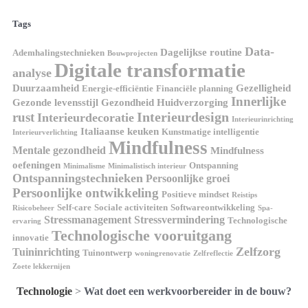
Tags
Data-
Dagelijkse routine
Ademhalingstechnieken
Bouwprojecten
Digitale transformatie
analyse
Duurzaamheid
Gezelligheid
Energie-efficiëntie
Financiële planning
Innerlijke
Gezonde levensstijl
Gezondheid
Huidverzorging
Interieurdesign
rust
Interieurdecoratie
Interieurinrichting
Italiaanse keuken
Kunstmatige intelligentie
Interieurverlichting
Mindfulness
Mentale gezondheid
Mindfulness
oefeningen
Ontspanning
Minimalisme
Minimalistisch interieur
Ontspanningstechnieken
Persoonlijke groei
Persoonlijke ontwikkeling
Positieve mindset
Reistips
Self-care
Sociale activiteiten
Softwareontwikkeling
Risicobeheer
Spa-
Stressmanagement
Stressvermindering
Technologische
ervaring
Technologische vooruitgang
innovatie
Zelfzorg
Tuininrichting
Tuinontwerp
woningrenovatie
Zelfreflectie
Zoete lekkernijen
Technologie
>
Wat doet een werkvoorbereider in de bouw?