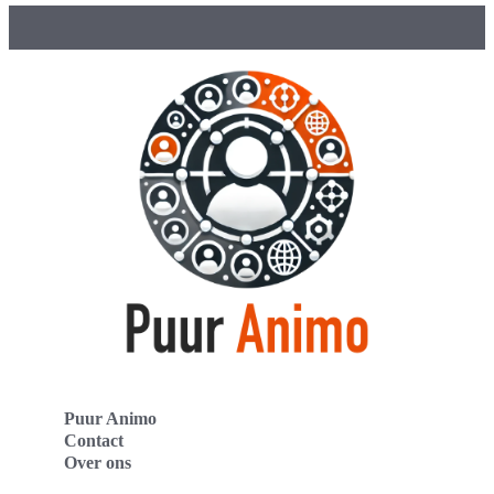
Puur Animo
Contact
Over ons