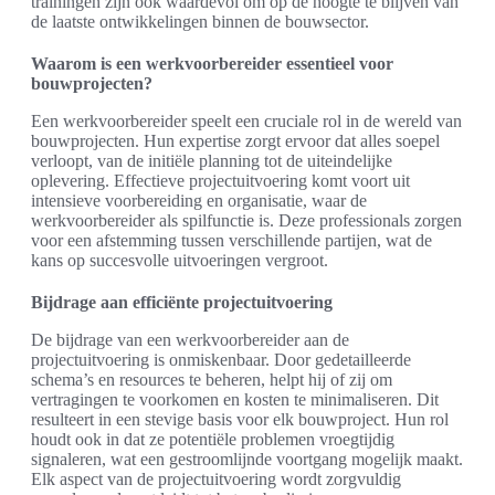
trainingen zijn ook waardevol om op de hoogte te blijven van
de laatste ontwikkelingen binnen de bouwsector.
Waarom is een werkvoorbereider essentieel voor
bouwprojecten?
Een werkvoorbereider speelt een cruciale rol in de wereld van
bouwprojecten. Hun expertise zorgt ervoor dat alles soepel
verloopt, van de initiële planning tot de uiteindelijke
oplevering. Effectieve projectuitvoering komt voort uit
intensieve voorbereiding en organisatie, waar de
werkvoorbereider als spilfunctie is. Deze professionals zorgen
voor een afstemming tussen verschillende partijen, wat de
kans op succesvolle uitvoeringen vergroot.
Bijdrage aan efficiënte projectuitvoering
De bijdrage van een werkvoorbereider aan de
projectuitvoering is onmiskenbaar. Door gedetailleerde
schema’s en resources te beheren, helpt hij of zij om
vertragingen te voorkomen en kosten te minimaliseren. Dit
resulteert in een stevige basis voor elk bouwproject. Hun rol
houdt ook in dat ze potentiële problemen vroegtijdig
signaleren, wat een gestroomlijnde voortgang mogelijk maakt.
Elk aspect van de projectuitvoering wordt zorgvuldig