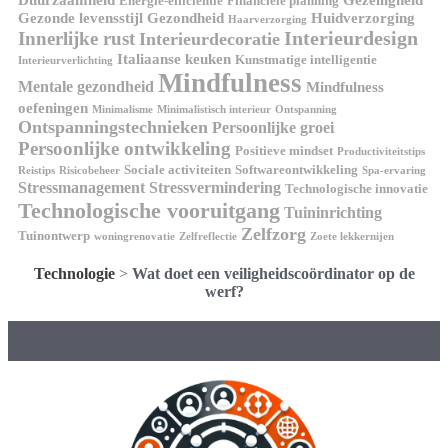
Energie-efficiëntie
Financiële planning
Gezonde levensstijl
Gezondheid
Huidverzorging
Haarverzorging
Interieurdesign
Innerlijke rust
Interieurdecoratie
Italiaanse keuken
Kunstmatige intelligentie
Interieurverlichting
Mindfulness
Mentale gezondheid
Mindfulness
oefeningen
Minimalisme
Minimalistisch interieur
Ontspanning
Ontspanningstechnieken
Persoonlijke groei
Persoonlijke ontwikkeling
Positieve mindset
Productiviteitstips
Sociale activiteiten
Softwareontwikkeling
Reistips
Risicobeheer
Spa-ervaring
Stressmanagement
Stressvermindering
Technologische innovatie
Technologische vooruitgang
Tuininrichting
Zelfzorg
Tuinontwerp
woningrenovatie
Zelfreflectie
Zoete lekkernijen
Technologie
>
Wat doet een veiligheidscoördinator op de
werf?