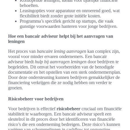
Kortlopende leningen, ideaal voor tijdelijke financiële
behoeften.
Leasingopties voor apparatuur en onroerend goed, wat
flexibiliteit biedt zonder grote initiële kosten.
Programma’s specifiek gericht op startups, die vaak
gunstige voorwaarden hanteren voor jonge bedrijven.
Hoe een bancair adviseur helpt bij het aanvragen van
leningen
Het proces van
bancaire lening aanvragen
kan complex zijn,
vooral voor minder ervaren ondernemers. Een bancair
adviseur biedt
hulp bij aanvragen leningen
door bedrijven te
begeleiden. Dit omvat het voorbereiden van de benodigde
documentatie en het opstellen van een sterk ondernemersplan.
Door deze ondersteuning kunnen bedrijven gemakkelijker de
financiering verkrijgen die ze nodig hebben om verder te
groeien.
Risicobeheer voor bedrijven
Voor bedrijven is effectief
risicobeheer
cruciaal om financiële
stabiliteit te waarborgen. Een bancair adviseur speelt een
sleutelrol in dit proces door het identificeren van financiële
risico’s die een onderneming bedreigen. Deze risico’s kunnen
variëren van schommelingen in cashflow tot ongunstige