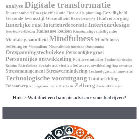
Digitale transformatie
analyse
Gezelligheid
Duurzaamheid
Energie-efficiëntie
Financiële planning
Gezonde levensstijl
Gezondheid
Huidverzorging
Haarverzorging
Interieurdesign
Innerlijke rust
Interieurdecoratie
Italiaanse keuken
Kunstmatige intelligentie
Interieurverlichting
Mindfulness
Mentale gezondheid
Mindfulness
oefeningen
Minimalisme
Minimalistisch interieur
Ontspanning
Ontspanningstechnieken
Persoonlijke groei
Persoonlijke ontwikkeling
Positieve mindset
Productiviteitstips
Sociale activiteiten
Softwareontwikkeling
Reistips
Risicobeheer
Spa-ervaring
Stressmanagement
Stressvermindering
Technologische innovatie
Technologische vooruitgang
Tuininrichting
Zelfzorg
Tuinontwerp
woningrenovatie
Zelfreflectie
Zoete lekkernijen
Huis
>
Wat doet een bancair adviseur voor bedrijven?