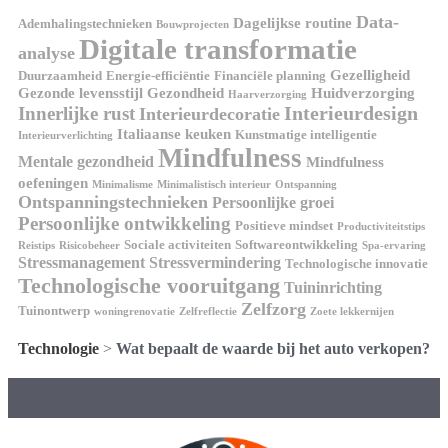
Data-
Dagelijkse routine
Ademhalingstechnieken
Bouwprojecten
Digitale transformatie
analyse
Gezelligheid
Duurzaamheid
Energie-efficiëntie
Financiële planning
Gezonde levensstijl
Gezondheid
Huidverzorging
Haarverzorging
Interieurdesign
Innerlijke rust
Interieurdecoratie
Italiaanse keuken
Kunstmatige intelligentie
Interieurverlichting
Mindfulness
Mentale gezondheid
Mindfulness
oefeningen
Minimalisme
Minimalistisch interieur
Ontspanning
Ontspanningstechnieken
Persoonlijke groei
Persoonlijke ontwikkeling
Positieve mindset
Productiviteitstips
Sociale activiteiten
Softwareontwikkeling
Reistips
Risicobeheer
Spa-ervaring
Stressmanagement
Stressvermindering
Technologische innovatie
Technologische vooruitgang
Tuininrichting
Zelfzorg
Tuinontwerp
woningrenovatie
Zelfreflectie
Zoete lekkernijen
Technologie
>
Wat bepaalt de waarde bij het auto verkopen?