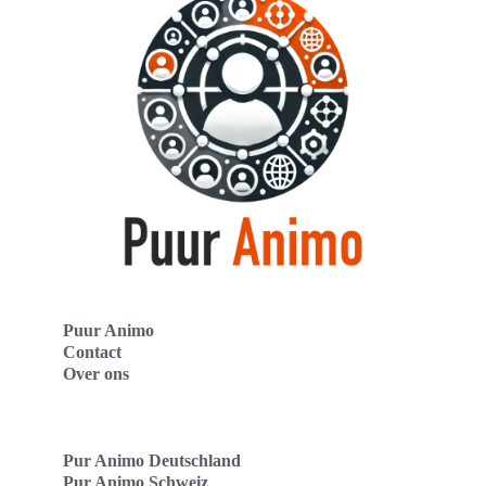
Puur Animo
Contact
Over ons
Pur Animo Deutschland
Pur Animo Schweiz