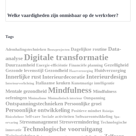
Welke vaardigheden zijn onmisbaar op de werkvloer?
Tags
Data-
Dagelijkse routine
Ademhalingstechnieken
Bouwprojecten
Digitale transformatie
analyse
Duurzaamheid
Gezelligheid
Energie-efficiëntie
Financiële planning
Gezonde levensstijl
Gezondheid
Huidverzorging
Haarverzorging
Interieurdesign
Innerlijke rust
Interieurdecoratie
Italiaanse keuken
Kunstmatige intelligentie
Interieurverlichting
Mindfulness
Mentale gezondheid
Mindfulness
oefeningen
Ontspanning
Minimalisme
Minimalistisch interieur
Ontspanningstechnieken
Persoonlijke groei
Persoonlijke ontwikkeling
Positieve mindset
Reistips
Self-care
Sociale activiteiten
Softwareontwikkeling
Risicobeheer
Spa-
Stressmanagement
Stressvermindering
Technologische
ervaring
Technologische vooruitgang
innovatie
Zelfzorg