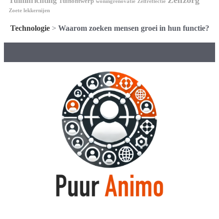
Tuininrichting
Tuinontwerp
woningrenovatie
Zelfreflectie
Zoete lekkernijen
Technologie
>
Waarom zoeken mensen groei in hun functie?