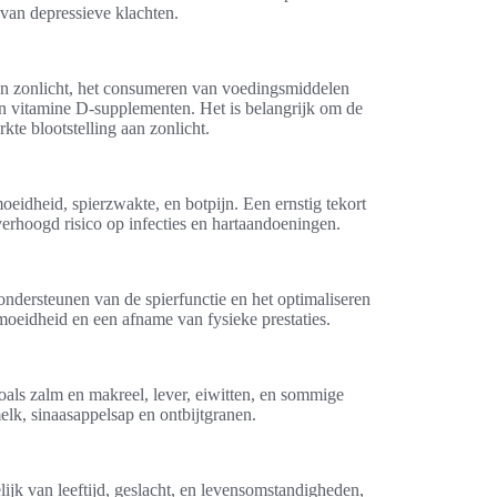
van depressieve klachten.
an zonlicht, het consumeren van voedingsmiddelen
van vitamine D-supplementen. Het is belangrijk om de
kte blootstelling aan zonlicht.
idheid, spierzwakte, en botpijn. Een ernstig tekort
verhoogd risico op infecties en hartaandoeningen.
 ondersteunen van de spierfunctie en het optimaliseren
moeidheid en een afname van fysieke prestaties.
oals zalm en makreel, lever, eiwitten, en sommige
lk, sinaasappelsap en ontbijtgranen.
ijk van leeftijd, geslacht, en levensomstandigheden,