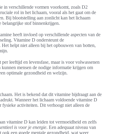
die in verschillende vormen voorkomt, zoals D2
ruciale rol in het lichaam, vooral als het gaat om de
n. Bij blootstelling aan zonlicht kan het lichaam
belangrijke stof binnenkrijgen.
tamine heeft invloed op verschillende aspecten van de
seling. Vitamine D ondersteunt de
. Het helpt niet alleen bij het opbouwen van botten,
mijn.
per leeftijd en levensfase, maar is voor volwassenen
 kunnen mensen de nodige informatie krijgen om
een optimale gezondheid en welzijn.
ichaam. Het is bekend dat dit vitamine bijdraagt aan de
adrukt. Wanneer het lichaam voldoende vitamine D
 fysieke activiteiten. Dit verhoogt niet alleen de
an vitamine D kan leiden tot vermoeidheid en zelfs
ntieel is voor je energie
. Een adequaat niveau van
teunt ook een goede mentale gezondheid, wat weer