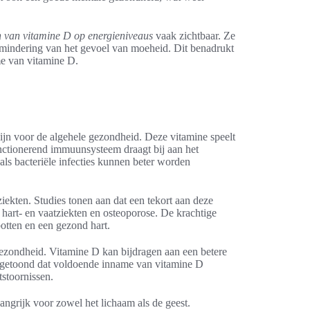
n van vitamine D op energieniveaus
vaak zichtbaar. Ze
indering van het gevoel van moeheid. Dit benadrukt
me van vitamine D.
zijn voor de algehele gezondheid. Deze vitamine speelt
nctionerend immuunsysteem draagt bij aan het
als bacteriële infecties kunnen beter worden
iekten. Studies tonen aan dat een tekort aan deze
 hart- en vaatziekten en osteoporose. De krachtige
otten en een gezond hart.
gezondheid. Vitamine D kan bijdragen aan een betere
ngetoond dat voldoende inname van vitamine D
tstoornissen.
angrijk voor zowel het lichaam als de geest.