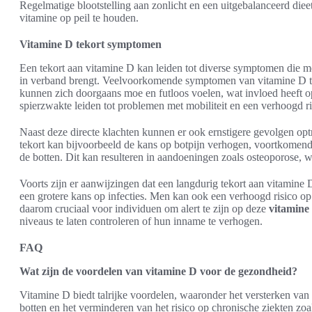
Regelmatige blootstelling aan zonlicht en een uitgebalanceerd die
vitamine op peil te houden.
Vitamine D tekort symptomen
Een tekort aan vitamine D kan leiden tot diverse symptomen die me
in verband brengt. Veelvoorkomende symptomen van vitamine D t
kunnen zich doorgaans moe en futloos voelen, wat invloed heeft op
spierzwakte leiden tot problemen met mobiliteit en een verhoogd ri
Naast deze directe klachten kunnen er ook ernstigere gevolgen op
tekort kan bijvoorbeeld de kans op botpijn verhogen, voortkomend 
de botten. Dit kan resulteren in aandoeningen zoals osteoporose, w
Voorts zijn er aanwijzingen dat een langdurig tekort aan vitamin
een grotere kans op infecties. Men kan ook een verhoogd risico op
daarom cruciaal voor individuen om alert te zijn op deze
vitamine
niveaus te laten controleren of hun inname te verhogen.
FAQ
Wat zijn de voordelen van vitamine D voor de gezondheid?
Vitamine D biedt talrijke voordelen, waaronder het versterken v
botten en het verminderen van het risico op chronische ziekten zoal