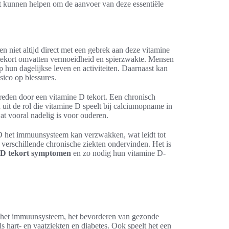
et kunnen helpen om de aanvoer van deze essentiële
n niet altijd direct met een gebrek aan deze vitamine
ekort omvatten vermoeidheid en spierzwakte. Mensen
 hun dagelijkse leven en activiteiten. Daarnaast kan
sico op blessures.
treden door een vitamine D tekort. Een chronisch
uit de rol die vitamine D speelt bij calciumopname in
at vooral nadelig is voor ouderen.
e D het immuunsysteem kan verzwakken, wat leidt tot
 verschillende chronische ziekten ondervinden. Het is
 D tekort symptomen
en zo nodig hun vitamine D-
an het immuunsysteem, het bevorderen van gezonde
s hart- en vaatziekten en diabetes. Ook speelt het een