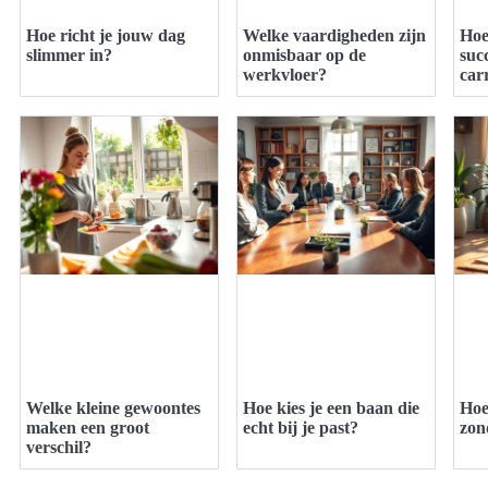
Hoe richt je jouw dag
Welke vaardigheden zijn
Hoe
slimmer in?
onmisbaar op de
suc
werkvloer?
car
Welke kleine gewoontes
Hoe kies je een baan die
Hoe
maken een groot
echt bij je past?
zon
verschil?