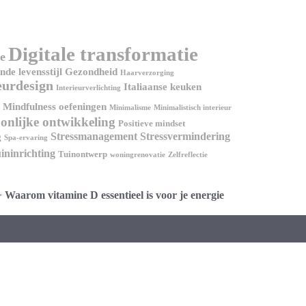
Digitale transformatie
e
de levensstijl
Gezondheid
Haarverzorging
eurdesign
Italiaanse keuken
Interieurverlichting
Mindfulness oefeningen
Minimalisme
Minimalistisch interieur
onlijke ontwikkeling
Positieve mindset
Stressmanagement
Stressvermindering
g
Spa-ervaring
ininrichting
Tuinontwerp
woningrenovatie
Zelfreflectie
>
Waarom vitamine D essentieel is voor je energie