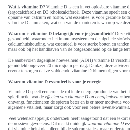
Wat is vitamine D
? Vitamine D is een in vet oplosbare vitamine 
(ergocalciferol) en D3 (cholecalciferol). Deze vitamine speelt een c
opname van calcium en fosfor, wat essentieel is voor gezonde botte
vitamine D aanmaken, wat een van de manieren is waarop we deze 
Waarom is vitamine D belangrijk voor je gezondheid
? Deze vi
gezondheid, waaronder het immuunsysteem en de algehele stofwis
calciumhuishouding, wat essentieel is voor sterke botten en tanden
maar ook bij het handhaven van de botgezondheid op de lange ter
De aanbevolen dagelijkse hoeveelheid (ADH) vitamine D verschilt 
gemiddeld ongeveer 20 microgram per dag. Dankzij deze adviezen
ervoor te zorgen dat ze voldoende vitamine D binnenkrijgen voor 
Waarom vitamine D essentieel is voor je energie
Vitamine D speelt een cruciale rol in de energieproductie van het l
spierfunctie, wat de
effecten van vitamine D op energieniveaus
ben
ontvangt, functioneren de spieren beter en is er meer motivatie voor
algemene vitaliteit, maar zorgt ook voor een betere levenskwaliteit.
Veel wetenschappelijk onderzoek heeft aangetoond dat een tekort a
depressieve gevoelens. Dit maakt duidelijk
waarom vitamine D esse
dit vitamine helpt niet alleen bij de spierprestaties, maar onders