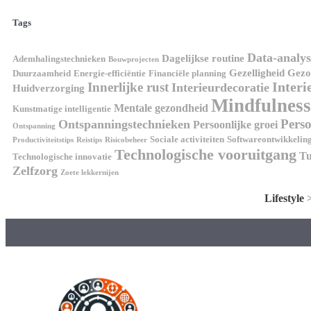
Tags
Data-analys
Dagelijkse routine
Ademhalingstechnieken
Bouwprojecten
Gezelligheid
Gezon
Duurzaamheid
Energie-efficiëntie
Financiële planning
Interi
Innerlijke rust
Interieurdecoratie
Huidverzorging
Mindfulness
Mentale gezondheid
Kunstmatige intelligentie
Perso
Ontspanningstechnieken
Persoonlijke groei
Ontspanning
Sociale activiteiten
Softwareontwikkelin
Productiviteitstips
Reistips
Risicobeheer
Technologische vooruitgang
Tu
Technologische innovatie
Zelfzorg
Zoete lekkernijen
Lifestyle