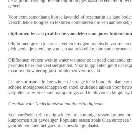
de olijfboom styling. Kleine olijfboompjes naast de eettafel of tw
geheel.
Voor extra samenhang kun je lavendel of rozemarijn als lage bode
verschillende hoogtes en texturen combineren om een aantrekkelijk
olijfbomen terras: praktische voordelen voor jouw buitenruim
Olijfbomen geven je terras sfeer en brengen praktische voordelen d
plek geniet je jarenlang van een aantrekkelijke, duurzame groenaan
Olijfbomen vragen weinig water wanneer ze in goed drainende g
periodes beter dan veel sierplanten. Voor kuipplanten geldt dat reg
maar overbewatering juist problemen veroorzaakt.
Lichte vormsnoei in late winter of vroege lente houdt de plant co
schone snoeigereedschappen en snoei kruisende takken voor betere
verpotten of wortelsnoei nodig om gezond te blijven en langdurig t
Geschikt voor Nederlandse klimaatomstandigheden
Veel variëteiten zijn matig winterhard; sommige rassen kunnen tot
kuipbomen zijn gevoeliger. Populaire rassen zoals Olea europaea
gebruikt en doen het goed mits beschut geplaatst.