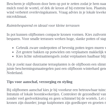
Bescherm je olijfboom door hem op pot te zetten zodat je hem naar e
mulch rond de wortel, of dek de kroon af bij extreme kou. Plaats
wind verbetert overlevingskansen. Vraag advies in je lokale kweke
microklimaat.
Ruimtebesparend en ideaal voor kleine terrassen
In pot kunnen olijfbomen compacte kronen vormen. Kies zuilvormige
besparen. Voor smalle terrassen werken hoge, slanke potten of sta
Gebruik zware onderpotten of bevestig potten tegen muren voo
Zet grotere bakken op potwielen om verplaatsen makkelijk 
Kies lichte substraatmengsels zodat verplaatsen haalbaar blijft
Als je zoekt naar duurzame terrasplanten is de olijfboom een sl
juiste beschermingsmaatregelen past een olijfboom winterhard ge
Nederland.
Tips voor aanschaf, verzorging en styling
Bij olijfbomen aanschaf kies je bij voorkeur een betrouwbaar tuin
Intratuin of lokale boomkwekerijen. Controleer de gezondheid va
zonder veel geelverkleuring en geen schimmel bij de wortels. Let o
kronen zijn duurder; jonge kuipbomen zijn goedkoper en groeien 