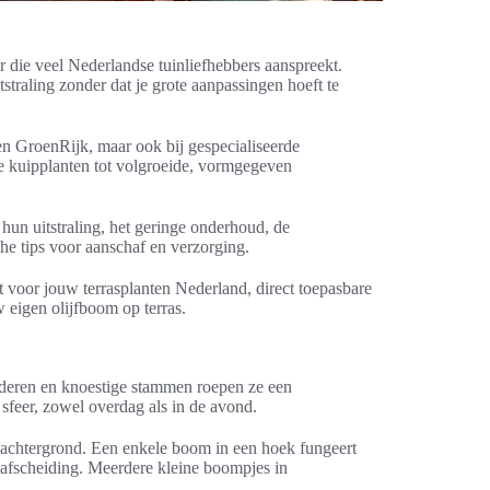
r die veel Nederlandse tuinliefhebbers aanspreekt.
tstraling zonder dat je grote aanpassingen hoeft te
n en GroenRijk, maar ook bij gespecialiseerde
ge kuipplanten tot volgroeide, vormgegeven
 hun uitstraling, het geringe onderhoud, de
e tips voor aanschaf en verzorging.
t voor jouw terrasplanten Nederland, direct toepasbare
w eigen olijfboom op terras.
laderen en knoestige stammen roepen ze een
 sfeer, zowel overdag als in de avond.
e achtergrond. Een enkele boom in een hoek fungeert
e afscheiding. Meerdere kleine boompjes in