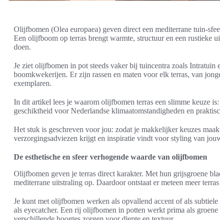
Olijfbomen (Olea europaea) geven direct een mediterrane tuin-sfee
Een olijfboom op terras brengt warmte, structuur en een rustieke ui
doen.
Je ziet olijfbomen in pot steeds vaker bij tuincentra zoals Intratui
boomkwekerijen. Er zijn rassen en maten voor elk terras, van jon
exemplaren.
In dit artikel lees je waarom olijfbomen terras een slimme keuze is:
geschiktheid voor Nederlandse klimaatomstandigheden en praktisch
Het stuk is geschreven voor jou: zodat je makkelijker keuzes maak
verzorgingsadviezen krijgt en inspiratie vindt voor styling van jou
De esthetische en sfeer verhogende waarde van olijfbomen
Olijfbomen geven je terras direct karakter. Met hun grijsgroene b
mediterrane uitstraling op. Daardoor ontstaat er meteen meer terras
Je kunt met olijfbomen werken als opvallend accent of als subtiel
als eyecatcher. Een rij olijfbomen in potten werkt prima als groen
verschillende hoogtes zorgen voor diepte en textuur.