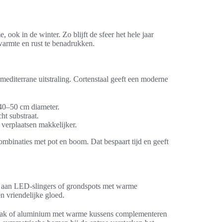
ok in de winter. Zo blijft de sfeer het hele jaar
 warmte en rust te benadrukken.
 mediterrane uitstraling. Cortenstaal geeft een moderne
40–50 cm diameter.
ht substraat.
 verplaatsen makkelijker.
mbinaties met pot en boom. Dat bespaart tijd en geeft
nk aan LED-slingers of grondspots met warme
n vriendelijke gloed.
 teak of aluminium met warme kussens complementeren