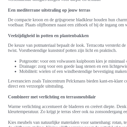
Een mediterrane uitstraling op jouw terras
De compacte kroon en de grijsgroene bladkleur houden hun charme, o
voelbaar. Plaats olijfbomen naast een zithoek of bij de ingang om
Veelzijdigheid in potten en plantenbakken
De keuze van potmateriaal bepaalt de look. Terracotta versterkt de
twist. Vorstbestendige kunststof potten zijn licht en praktisch.
Potgrootte: voor een volwassen kuipboom kies je minimaal 
Drainage: zorg voor een goede laag stenen en een lichtgewic
Mobiliteit: wielen of een windbestendige bevestiging maken
Leveranciers zoals Tuincentrum Pelckmans bieden kant-en-klare co
direct een verzorgde uitstraling.
Combineer met verlichting en terrasmeubilair
Warme verlichting accentueert de bladeren en creëert diepte. De
kleurtemperatuur. Zo krijgt je terras sfeer ook na zonsondergang ee
Kies meubels van natuurlijke materialen voor samenhang: rotan,