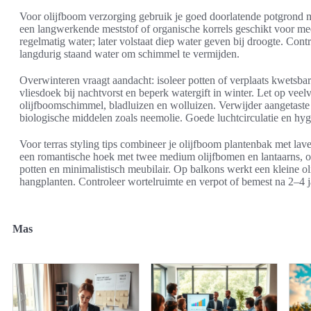
Voor olijfboom verzorging gebruik je goed doorlatende potgrond me
een langwerkende meststof of organische korrels geschikt voor medi
regelmatig water; later volstaat diep water geven bij droogte. Con
langdurig staand water om schimmel te vermijden.
Overwinteren vraagt aandacht: isoleer potten of verplaats kwetsba
vliesdoek bij nachtvorst en beperk watergift in winter. Let op ve
olijfboomschimmel, bladluizen en wolluizen. Verwijder aangetast
biologische middelen zoals neemolie. Goede luchtcirculatie en hygi
Voor terras styling tips combineer je olijfboom plantenbak met lave
een romantische hoek met twee medium olijfbomen en lantaarns, of 
potten en minimalistisch meubilair. Op balkons werkt een kleine o
hangplanten. Controleer wortelruimte en verpot of bemest na 2–4 
Mas