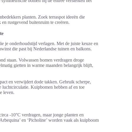
ee symmetrische bomen bij de entree versterken het
mbedekkers planten. Zoek terraspot ideeën die
 en rustgevend buitenruim te creëren.
te
ie je onderhoudstijd verlagen. Met de juiste keuze en
winst die past bij Nederlandse tuinen en balkons.
rond staan. Volwassen bomen verdragen droge
elmatig gietten in warme maanden belangrijk blijft,
mpact en verwijdert dode takken. Gebruik scherpe,
 luchtcirculatie. Kuipbomen hebben af en toe
e leven.
 circa -10°C verdragen, maar jonge planten en
 ‘Arbequina’ en ‘Picholine’ worden vaak als kuipboom