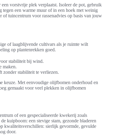
en vorstvrije plek verplaatst. Isoleer de pot, gebruik
ing tegen een warme muur of in een hoek met weinig
r of tuincentrum voor rassenadvies op basis van jouw
 of laagblijvende cultivars als je ruimte wilt
peling op plantenrekken goed.
r stabiliteit bij wind.
te maken.
 zonder stabiliteit te verliezen.
imme keuze. Met eenvoudige olijfbomen onderhoud en
noeg gemaakt voor veel plekken in olijfbomen
centrum of een gespecialiseerde kwekerij zoals
n de kuipboom: een stevige stam, gezonde bladeren
p kwaliteitsverschillen: sierlijk gevormde, gevulde
nog door.