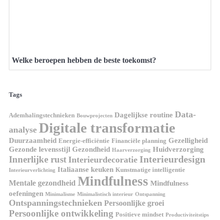
Welke beroepen hebben de beste toekomst?
Tags
Data-
Dagelijkse routine
Ademhalingstechnieken
Bouwprojecten
Digitale transformatie
analyse
Duurzaamheid
Gezelligheid
Energie-efficiëntie
Financiële planning
Gezonde levensstijl
Gezondheid
Huidverzorging
Haarverzorging
Interieurdesign
Innerlijke rust
Interieurdecoratie
Italiaanse keuken
Kunstmatige intelligentie
Interieurverlichting
Mindfulness
Mentale gezondheid
Mindfulness
oefeningen
Minimalisme
Minimalistisch interieur
Ontspanning
Ontspanningstechnieken
Persoonlijke groei
Persoonlijke ontwikkeling
Positieve mindset
Productiviteitstips