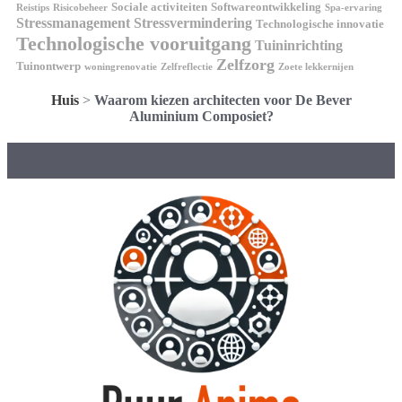
Sociale activiteiten
Softwareontwikkeling
Reistips
Risicobeheer
Spa-ervaring
Stressmanagement
Stressvermindering
Technologische innovatie
Technologische vooruitgang
Tuininrichting
Zelfzorg
Tuinontwerp
woningrenovatie
Zelfreflectie
Zoete lekkernijen
Huis
>
Waarom kiezen architecten voor De Bever
Aluminium Composiet?