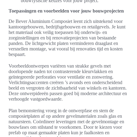
bouwfysische keuzes voor jouw project.
Toepassingen en voorbeelden voor jouw bouwprojecten
De Bever Aluminium Composiet leent zich uitstekend voor
kantoorgebouwen, bedrijfsgebouwen en retailgevels. Je kunt
het materiaal ook veilig toepassen bij onderwijs- en
zorginstellingen en bij renovatieprojecten van bestaande
panden. De lichtgewicht platen verminderen draaglast en
versnellen montage, wat vooral bij renovaties tijd en kosten
bespaart.
Voorbeeldontwerpen variëren van strakke gevels met
doorlopende naden tot contrasterende kleurvlakken en
geïntegreerde perforaties voor ventilatie en zonwering.
Verlichtingsaccenten creëren ’s avonds een onderscheidend
beeld en vergroten de zichtbaarheid van winkels en kantoren.
Deze ontwerpideeën passen goed bij moderne architectuur en
verhoogde vastgoedwaarde.
Plan bemonstering vroeg in de ontwerpfase en stem de
composietplaten af op andere gevelmaterialen zoals glas en
natuursteen. Coördineer leveringen met de gevelmontage en
bouwfases om stilstand te voorkomen. Door te kiezen voor
prefab op maat gemaakte platen kun je faalkosten en