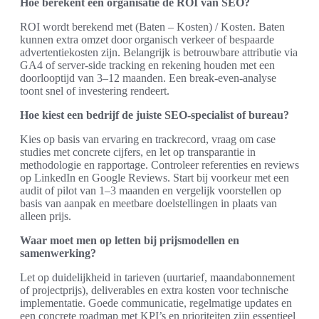
Hoe berekent een organisatie de ROI van SEO?
ROI wordt berekend met (Baten – Kosten) / Kosten. Baten
kunnen extra omzet door organisch verkeer of bespaarde
advertentiekosten zijn. Belangrijk is betrouwbare attributie via
GA4 of server‑side tracking en rekening houden met een
doorlooptijd van 3–12 maanden. Een break‑even‑analyse
toont snel of investering rendeert.
Hoe kiest een bedrijf de juiste SEO‑specialist of bureau?
Kies op basis van ervaring en trackrecord, vraag om case
studies met concrete cijfers, en let op transparantie in
methodologie en rapportage. Controleer referenties en reviews
op LinkedIn en Google Reviews. Start bij voorkeur met een
audit of pilot van 1–3 maanden en vergelijk voorstellen op
basis van aanpak en meetbare doelstellingen in plaats van
alleen prijs.
Waar moet men op letten bij prijsmodellen en
samenwerking?
Let op duidelijkheid in tarieven (uurtarief, maandabonnement
of projectprijs), deliverables en extra kosten voor technische
implementatie. Goede communicatie, regelmatige updates en
een concrete roadmap met KPI’s en prioriteiten zijn essentieel