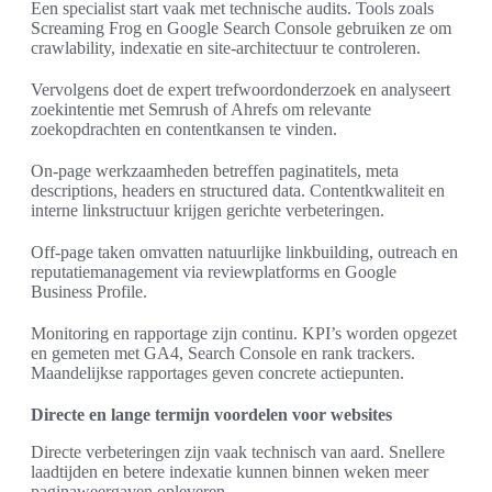
Een specialist start vaak met technische audits. Tools zoals
Screaming Frog en Google Search Console gebruiken ze om
crawlability, indexatie en site-architectuur te controleren.
Vervolgens doet de expert trefwoordonderzoek en analyseert
zoekintentie met Semrush of Ahrefs om relevante
zoekopdrachten en contentkansen te vinden.
On-page werkzaamheden betreffen paginatitels, meta
descriptions, headers en structured data. Contentkwaliteit en
interne linkstructuur krijgen gerichte verbeteringen.
Off-page taken omvatten natuurlijke linkbuilding, outreach en
reputatiemanagement via reviewplatforms en Google
Business Profile.
Monitoring en rapportage zijn continu. KPI’s worden opgezet
en gemeten met GA4, Search Console en rank trackers.
Maandelijkse rapportages geven concrete actiepunten.
Directe en lange termijn voordelen voor websites
Directe verbeteringen zijn vaak technisch van aard. Snellere
laadtijden en betere indexatie kunnen binnen weken meer
paginaweergaven opleveren.