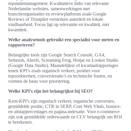
reputatiemanagement. Kwalitatieve links van relevante
Nederlandse websites, samenwerkingen met
brancheorganisaties en reviewplatforms zoals Google
Reviews of Trustpilot versterken autoriteit en lokale
vindbaarheid. Focus ligt op relevantie en kwaliteit, niet
kwantiteit.
Welke analysetools gebruikt een specialist voor meten en
rapporteren?
Belangrijke tools zijn Google Search Console, GA4,
Semrush, Ahrefs, Screaming Frog, Hotjar en Looker Studio
(Google Data Studio). Maandelijkse of kwartaalrapportages
tonen KPI’s zoals organisch verkeer, posities voor
topzoektermen, conversieratio’s en technische fouten, en
vormen de basis voor prioritering.
Welke KPI’s zijn het belangrijkst bij SEO?
Kern‑KPI’s zijn organisch verkeer, organische conversies,
gemiddelde positie, CTR in SERP, Core Web Vitals, bounce‑
en uitstappercentages en pagina‑indexatie. Voor e‑commerce
zijn ook gemiddelde orderwaarde en CLV belangrijk om ROI
te berekenen.