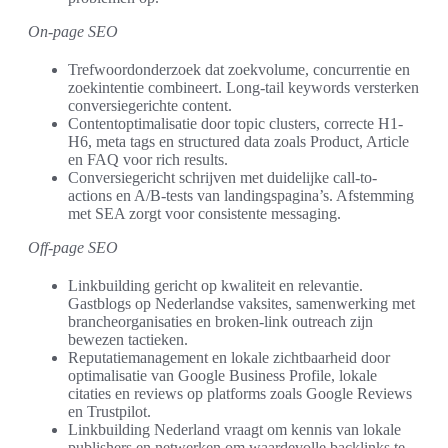
On‑page SEO
Trefwoordonderzoek dat zoekvolume, concurrentie en
zoekintentie combineert. Long‑tail keywords versterken
conversiegerichte content.
Contentoptimalisatie door topic clusters, correcte H1-
H6, meta tags en structured data zoals Product, Article
en FAQ voor rich results.
Conversiegericht schrijven met duidelijke call-to-
actions en A/B-tests van landingspagina’s. Afstemming
met SEA zorgt voor consistente messaging.
Off‑page SEO
Linkbuilding gericht op kwaliteit en relevantie.
Gastblogs op Nederlandse vaksites, samenwerking met
brancheorganisaties en broken-link outreach zijn
bewezen tactieken.
Reputatiemanagement en lokale zichtbaarheid door
optimalisatie van Google Business Profile, lokale
citaties en reviews op platforms zoals Google Reviews
en Trustpilot.
Linkbuilding Nederland vraagt om kennis van lokale
publishers en netwerken om waardevolle backlinks te