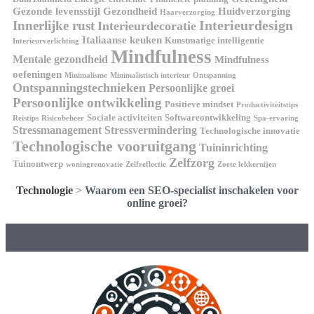
Gezonde levensstijl
Gezondheid
Huidverzorging
Haarverzorging
Interieurdesign
Innerlijke rust
Interieurdecoratie
Italiaanse keuken
Kunstmatige intelligentie
Interieurverlichting
Mindfulness
Mentale gezondheid
Mindfulness
oefeningen
Minimalisme
Minimalistisch interieur
Ontspanning
Ontspanningstechnieken
Persoonlijke groei
Persoonlijke ontwikkeling
Positieve mindset
Productiviteitstips
Sociale activiteiten
Softwareontwikkeling
Reistips
Risicobeheer
Spa-ervaring
Stressmanagement
Stressvermindering
Technologische innovatie
Technologische vooruitgang
Tuininrichting
Zelfzorg
Tuinontwerp
woningrenovatie
Zelfreflectie
Zoete lekkernijen
Technologie
>
Waarom een SEO-specialist inschakelen voor
online groei?