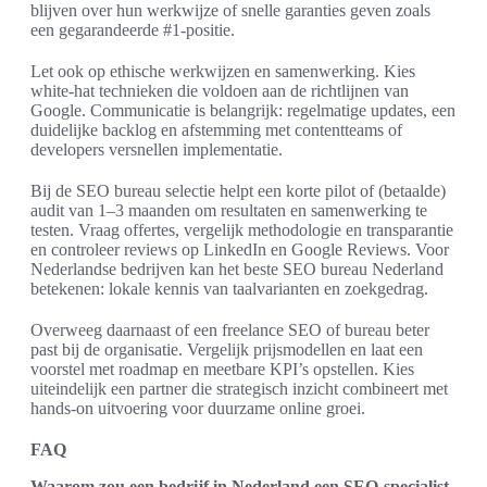
blijven over hun werkwijze of snelle garanties geven zoals
een gegarandeerde #1‑positie.
Let ook op ethische werkwijzen en samenwerking. Kies
white‑hat technieken die voldoen aan de richtlijnen van
Google. Communicatie is belangrijk: regelmatige updates, een
duidelijke backlog en afstemming met contentteams of
developers versnellen implementatie.
Bij de SEO bureau selectie helpt een korte pilot of (betaalde)
audit van 1–3 maanden om resultaten en samenwerking te
testen. Vraag offertes, vergelijk methodologie en transparantie
en controleer reviews op LinkedIn en Google Reviews. Voor
Nederlandse bedrijven kan het beste SEO bureau Nederland
betekenen: lokale kennis van taalvarianten en zoekgedrag.
Overweeg daarnaast of een freelance SEO of bureau beter
past bij de organisatie. Vergelijk prijsmodellen en laat een
voorstel met roadmap en meetbare KPI’s opstellen. Kies
uiteindelijk een partner die strategisch inzicht combineert met
hands‑on uitvoering voor duurzame online groei.
FAQ
Waarom zou een bedrijf in Nederland een SEO‑specialist