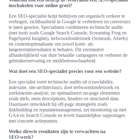
inschakelen voor online groei?
Een SEO‑specialist helpt bedrijven om organisch verkeer te
verhogen, zichtbaarheid in Google te verbeteren en conversies
te laten groeien. Specialisten combineren technische audits
(met tools zoals Google Search Console, Screaming Frog en
PageSpeed Insights), trefwoordonderzoek (Semrush, Ahrefs)
en contentoptimalisatie om zowel korte‑ als
langetermijnresultaten te behalen. Dit vermindert
afhankelijkheid van dure betaalde campagnes en verbetert de
gebruikerservaring en merkbetrouwbaarheid.
Wat doet een SEO‑specialist precies voor een website?
Een specialist voert technische audits uit (crawlability,
indexatie, site‑architectuur), doet trefwoordonderzoek en
zoekintentie‑analyse, en optimaliseert on‑page elementen
zoals titels, meta descriptions, headers en structured data.
Daarnaast ontwikkelt hij off‑page strategieën zoals
linkbuilding en reputatiemanagement, zet monitoring op met
GA4 en Search Console en levert maandelijkse rapportages
met concrete actiepunten.
Welke directe resultaten zijn te verwachten na
SEO‑werk?