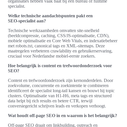
organisaties hebben vaak baat bij een bureau of fulltime
specialist.
Welke technische aandachtspunten pakt een
SEO‑specialist aan?
Technische werkzaamheden omvatten site‑snelheid
(beeldcompressie, caching, CSS/JS‑optimalisatie, CDN),
mobiele optimalisatie en Core Web Vitals, en indexatiebeheer
met robots.txt, canonical tags en XML‑sitemaps. Deze
maatregelen verbeteren crawlability en gebruikerservaring,
cruciaal voor Nederlandse mobiel‑eerste zoekers.
Hoe belangrijk is content en trefwoordonderzoek voor
SEO?
Content en trefwoordonderzoek zijn kernonderdelen. Door
zoekvolume, concurrentie en zoekintentie te combineren
identificeert de specialist long‑tail kansen en bouwt hij topic
clusters. Optimalisatie van H1‑H6, meta tags en structured
data helpt bij rich results en betere CTR, terwijl
conversiegericht schrijven leads en verkopen verhoogt.
Wat houdt off‑page SEO in en waarom is het belangrijk?
Off‑page SEO draait om linkbuilding, outreach en