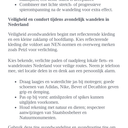
Combineer met lichte stretch- of progressieve
spierontspanning na de wandeling voor extra effect.
Veiligheid en comfort tijdens avondelijk wandelen in
Nederland
Veiligheid avondwandelen begint met reflecterende kleding
en een kleine zaklamp of hoofdlamp. Kies reflecterende
kleding die voldoet aan NEN-normen en overweeg merken
zoals Petzl voor verlichting.
Kies bekende, verlichte paden of raadpleeg lokale fiets- en
wandelroutes Nederland voor veilige routes. Neem je telefoon
mee, stel locatie delen in en denk aan een persoonlijk alarm.
Draag laagjes en waterdichte jas bij motregen; goede
schoenen van Adidas, Nike, Bever of Decathlon geven
grip en demping.
Pas op bij vorst: antislipzolen of spikes kunnen
uitglijden voorkomen.
Houd rekening met natuur en dieren; respecteer
aanwijzingen van Staatsbosbeheer en
Natuurmonumenten.
Gebruik deze tips avondwandeling en avondroutine tips om