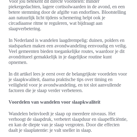
Voor jou betekent dit directe voordelen: minder
piekergedachten, lagere cortisolwaarden in de avond, en een
betere stemming door de afgifte van endorfines. Blootstelling
aan natuurlijk licht tijdens schemering helpt ook je
circadiaanse ritme te reguleren, wat bijdraagt aan
slaapverbetering.
In Nederland is wandelen laagdrempelig: duinen, polders en
stadsparken maken een avondwandeling eenvoudig en veilig.
Veel gemeenten bieden toegankelijke routes, waardoor je dit
avondritueel gemakkelijk in je dagelijkse routine kunt
opnemen.
In dit artikel lees je eerst over de belangrijkste voordelen voor
je slaapkwaliteit, daarna praktische tips over timing en
veiligheid voor je avondwandeling, en tot slot aanvullende
factoren die je slaap verder verbeteren.
Voordelen van wandelen voor slaapkwaliteit
Wandelen beïnvloedt je slaap op meerdere niveaus. Het
verhoogt de slaapdruk, verbetert slaapduur en slaapefficiëntie,
en kan de diepte van je slaap vergroten. Door die effecten
daalt je slaaplatentie: je valt sneller in slaap.