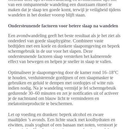
van een ontspannende wandeling een duurzaam ritueel te
maken dat je slaap ten goede komt, terwijl je veiligheid tijdens
wandelen in het donker voorop blijft staan.
Ondersteunende factoren voor betere slaap na wandelen
Een avondwandeling geeft het beste resultaat als je het ziet als
onderdeel van goede slaaphygiëne. Combineer vaste
bedtijden met een koele en donkere slaapomgeving en beperk
schermgebruik in de uur voor het slapen. Deze
ondersteunende factoren slaap versterken het kalmerende
effect van bewegen en helpen je sneller in slaap te vallen.
Optimaliseer je slaapomgeving door de kamer rond 16–18°C
te houden, verduisterende gordijnen of een slaapmasker te
gebruiken en geluid te dempen met oordopjes of witte ruis
indien nodig. Na je wandeling vermijd je fel schermgebruik
gedurende 30–60 minuten en zet je notificaties uit of activeer
je de nachtstand om blauw licht te verminderen en
melatonineproductie te beschermen.
Let op voeding en dranken: beperk alcohol en zware
maaltijden ’s avonds. Een lichte snack met koolhydraten en
eiwitten, zoals yoghurt of een banaan met noten, verstoort je