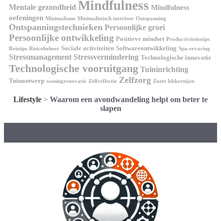
Mindfulness
Mentale gezondheid
Mindfulness
oefeningen
Minimalisme
Minimalistisch interieur
Ontspanning
Ontspanningstechnieken
Persoonlijke groei
Persoonlijke ontwikkeling
Positieve mindset
Productiviteitstips
Sociale activiteiten
Softwareontwikkeling
Reistips
Risicobeheer
Spa-ervaring
Stressmanagement
Stressvermindering
Technologische innovatie
Technologische vooruitgang
Tuininrichting
Zelfzorg
Tuinontwerp
woningrenovatie
Zelfreflectie
Zoete lekkernijen
Lifestyle
>
Waarom een avondwandeling helpt om beter te
slapen