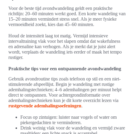
Voor de beste tijd avondwandeling geldt een praktische
richtlijn: 20–60 minuten werkt goed. Een korte wandeling van
15–20 minuten vermindert stress snel. Als je meer fysieke
vermoeidheid zoekt, kies dan 45–60 minuten.
Houd de intensiteit laag tot matig. Vermijd intensieve
intervaltraining vlak voor het slapen omdat dat wakefulness
en adrenaline kan verhogen. Als je merkt dat je juist alert
wordt, verplaats de wandeling iets eerder of maak het tempo
rustiger.
Praktische tips voor een ontspannende avondwandeling
Gebruik avondroutine tips zoals telefoon op stil en een niet-
stimulerende afspeellijst. Begin je wandeling met rustige
ademhalingstechnieken; 4–6 ademhalingen per minuut helpt
direct te ontspannen. Voor achtergrondinformatie over
ademhalingstechnieken kun je dit korte overzicht lezen via
rustgevende ademhalingsoefeningen
.
Focus op zintuigen: luister naar vogels of water om
piekergedachten te verminderen.
Drink weinig vlak voor de wandeling en vermijd zware
maaltijden; een lichte snack is acceptabel.