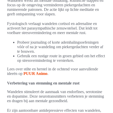
Wandelen werkt als mentale ontlading. Ritmische stappen en
focus op de omgeving verminderen piekergedachten en
ruminerende patronen. De actie lijkt op lichte meditatie en
geeft ontspanning voor slapen.
Fysiologisch verlaagt wandelen cortisol en adrenaline en
activeert het parasympathische zenuwstelsel. Dat leidt tot
voelbare stressvermindering en meer mentale rust.
Probeer journaling of korte ademhalingsoefeningen
vóór of na je wandeling om piekergedachten verder af
te bouwen.
Gebruik een rustige route in groen gebied om het effect
op stressvermindering te versterken.
Lees over stilte en herstel in de ochtend voor aanvullende
ideeën op
PUUR Animo
.
Verbetering van stemming en mentale rust
Wandelen stimuleert de aanmaak van endorfines, serotonine
en dopamine. Deze neurotransmitters verbeteren je stemming
en dragen bij aan mentale gezondheid.
Er zijn aantoonbare antidepressieve effecten van wandelen,