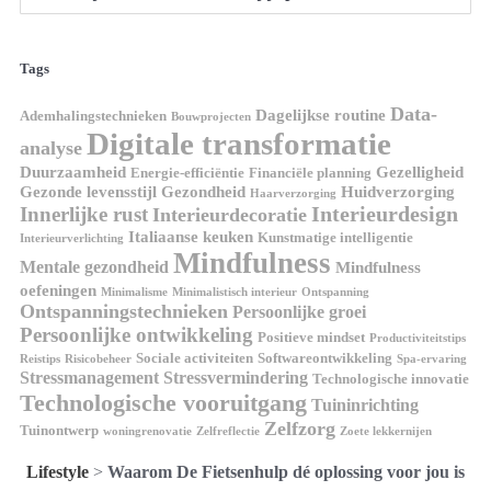
Tags
Data-
Dagelijkse routine
Ademhalingstechnieken
Bouwprojecten
Digitale transformatie
analyse
Duurzaamheid
Gezelligheid
Energie-efficiëntie
Financiële planning
Gezonde levensstijl
Gezondheid
Huidverzorging
Haarverzorging
Interieurdesign
Innerlijke rust
Interieurdecoratie
Italiaanse keuken
Kunstmatige intelligentie
Interieurverlichting
Mindfulness
Mentale gezondheid
Mindfulness
oefeningen
Minimalisme
Minimalistisch interieur
Ontspanning
Ontspanningstechnieken
Persoonlijke groei
Persoonlijke ontwikkeling
Positieve mindset
Productiviteitstips
Sociale activiteiten
Softwareontwikkeling
Reistips
Risicobeheer
Spa-ervaring
Stressmanagement
Stressvermindering
Technologische innovatie
Technologische vooruitgang
Tuininrichting
Zelfzorg
Tuinontwerp
woningrenovatie
Zelfreflectie
Zoete lekkernijen
Lifestyle
>
Waarom De Fietsenhulp dé oplossing voor jou is