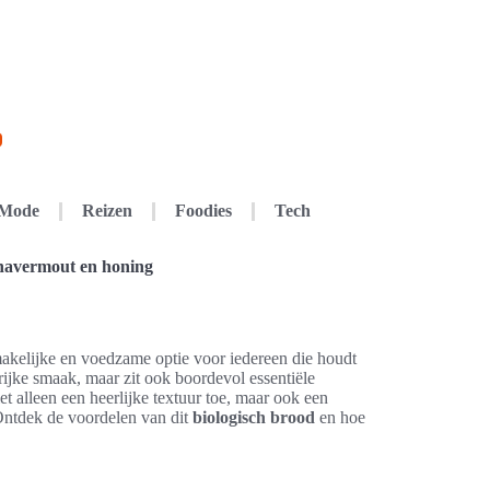
Mode
Reizen
Foodies
Tech
havermout en honing
akelijke en voedzame optie voor iedereen die houdt
 rijke smaak, maar zit ook boordevol essentiële
 alleen een heerlijke textuur toe, maar ook een
 Ontdek de voordelen van dit
biologisch brood
en hoe