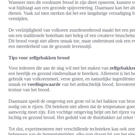
Wanneer men dit
voedzaam brood
in zijn dieet opneemt, kunnen ve
wat bijdraagt aan een gezonde spijsvertering. Daarnaast kan het al
dienen. Vaak zal men merken dat het een langdurige verzadiging 
vermijden.
De veelzijdigheid van volkoren zuurdesembrood maakt het een perf
om een traditionele boterham met beleg of een creatieve bruschetta
Dit brood voegt niet alleen smaak toe, maar ondersteunt ook een e
een meerderheid van de gezonde levensstijl.
Tips voor zelfgebakken brood
Voor iedereen die aan de slag wil met het maken van
zelfgebakke
een heerlijk en gezond eindresultaat te bereiken. Allereerst is het 
gebruik van volkorenmeel, verse gisten, en natuurlijke ingrediënte
smaak en
voedingswaarde
van het ambachtelijk brood. Investeren 
textuur van het brood.
Daarnaast speelt de omgeving een grote rol in het bakken van bro
nodig om te rijzen. Dit betekent niet alleen dat de temperatuur go
aanwezig moet zijn. Een vochtige omgeving helpt om het rijzen van
luchtig en gezond brood. Het geduld van de thuisbakker zal zeker 
Tot slot, experimenteren met verschillende technieken kan ook zeer
beheersen van de fermentatietijden, elke stap draagt bij aan het ei