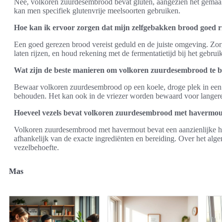
Nee, volkoren zuurdesembrood bevat gluten, aangezien het gemaakt
kan men specifiek glutenvrije meelsoorten gebruiken.
Hoe kan ik ervoor zorgen dat mijn zelfgebakken brood goed ri
Een goed gerezen brood vereist geduld en de juiste omgeving. Zor
laten rijzen, en houd rekening met de fermentatietijd bij het gebru
Wat zijn de beste manieren om volkoren zuurdesembrood te 
Bewaar volkoren zuurdesembrood op een koele, droge plek in een 
behouden. Het kan ook in de vriezer worden bewaard voor langer
Hoeveel vezels bevat volkoren zuurdesembrood met havermo
Volkoren zuurdesembrood met havermout bevat een aanzienlijke ho
afhankelijk van de exacte ingrediënten en bereiding. Over het alg
vezelbehoefte.
Mas