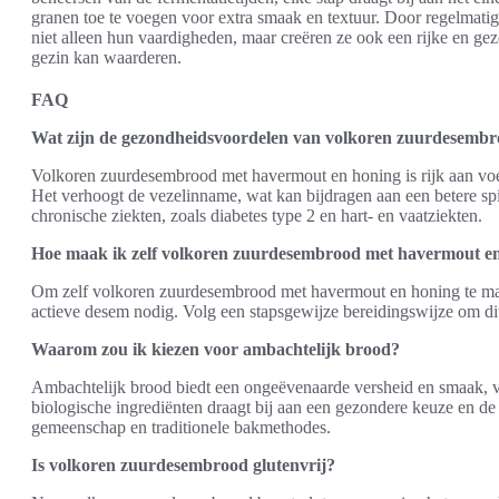
granen toe te voegen voor extra smaak en textuur. Door regelmati
niet alleen hun vaardigheden, maar creëren ze ook een rijke en gez
gezin kan waarderen.
FAQ
Wat zijn de gezondheidsvoordelen van volkoren zuurdesemb
Volkoren zuurdesembrood met havermout en honing is rijk aan voe
Het verhoogt de vezelinname, wat kan bijdragen aan een betere spij
chronische ziekten, zoals diabetes type 2 en hart- en vaatziekten.
Hoe maak ik zelf volkoren zuurdesembrood met havermout e
Om zelf volkoren zuurdesembrood met havermout en honing te ma
actieve desem nodig. Volg een stapsgewijze bereidingswijze om di
Waarom zou ik kiezen voor ambachtelijk brood?
Ambachtelijk brood biedt een ongeëvenaarde versheid en smaak, va
biologische ingrediënten draagt bij aan een gezondere keuze en de
gemeenschap en traditionele bakmethodes.
Is volkoren zuurdesembrood glutenvrij?