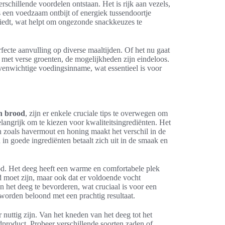
rschillende voordelen ontstaan. Het is rijk aan vezels,
s een voedzaam ontbijt of energiek tussendoortje
biedt, wat helpt om ongezonde snackkeuzes te
ecte aanvulling op diverse maaltijden. Of het nu gaat
 met verse groenten, de mogelijkheden zijn eindeloos.
venwichtige voedingsinname, wat essentieel is voor
n brood
, zijn er enkele cruciale tips te overwegen om
belangrijk om te kiezen voor kwaliteitsingrediënten. Het
n zoals havermout en honing maakt het verschil in de
in goede ingrediënten betaalt zich uit in de smaak en
od. Het deeg heeft een warme en comfortabele plek
ed moet zijn, maar ook dat er voldoende vocht
 het deeg te bevorderen, wat cruciaal is voor een
worden beloond met een prachtig resultaat.
 nuttig zijn. Van het kneden van het deeg tot het
ndproduct. Probeer verschillende soorten zaden of