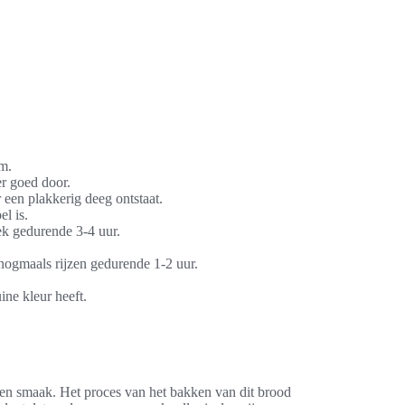
m.
r goed door.
er een plakkerig deeg ontstaat.
l is.
ek gedurende 3-4 uur.
 nogmaals rijzen gedurende 1-2 uur.
ne kleur heeft.
t en smaak. Het proces van het bakken van dit brood