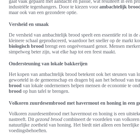
gaat vaak gepaard met aandacht en passie, wat resulteert in een pro
industriële tegenhangers. Door te kiezen voor
ambachtelijk broo
maar ook van een gezondere optie.
Versheid en smaak
De versheid van ambachtelijk brood speelt een essentiële rol in de
kleinere schaal geproduceerd, waardoor het sneller op de markt k
biologisch brood
brengt een ongeëvenaard genot. Mensen merken 
simpelweg beter zijn, wat elke hap tot een feest maakt.
Ondersteuning van lokale bakkerijen
Het kopen van ambachtelijk brood betekent ook het steunen van lo
geworteld in de gemeenschap en dragen bij aan het behoud van tr
brood
van lokale ondernemers helpen mensen de economie te onders
brood
op hun tafel te brengen.
Volkoren zuurdesembrood met havermout en honing in een gez
Volkoren zuurdesembrood met havermout en honing is een uitsteke
nastreeft. Dit
gezond brood
combineert de voordelen van volkoren
natuurlijke zoetheid van honing. Het biedt niet alleen een heerlijk
voedingsbehoeften.