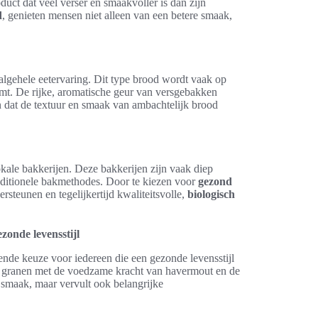
duct dat veel verser en smaakvoller is dan zijn
d
, genieten mensen niet alleen van een betere smaak,
 algehele eetervaring. Dit type brood wordt vaak op
omt. De rijke, aromatische geur van versgebakken
dat de textuur en smaak van ambachtelijk brood
kale bakkerijen. Deze bakkerijen zijn vaak diep
aditionele bakmethodes. Door te kiezen voor
gezond
teunen en tegelijkertijd kwaliteitsvolle,
biologisch
onde levensstijl
nde keuze voor iedereen die een gezonde levensstijl
 granen met de voedzame kracht van havermout en de
e smaak, maar vervult ook belangrijke