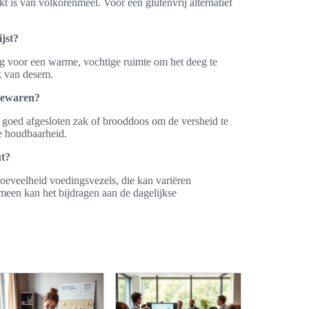
 is van volkorenmeel. Voor een glutenvrij alternatief
jst?
g voor een warme, vochtige ruimte om het deeg te
ik van desem.
bewaren?
goed afgesloten zak of brooddoos om de versheid te
e houdbaarheid.
ut?
eveelheid voedingsvezels, die kan variëren
emeen kan het bijdragen aan de dagelijkse