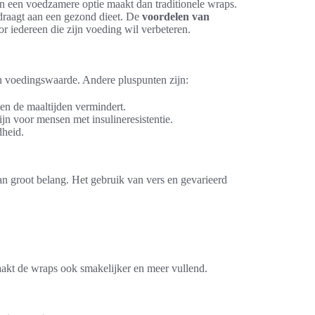
en een voedzamere optie maakt dan traditionele wraps.
draagt aan een gezond dieet. De
voordelen van
or iedereen die zijn voeding wil verbeteren.
hun voedingswaarde. Andere pluspunten zijn:
en de maaltijden vermindert.
ijn voor mensen met insulineresistentie.
dheid.
an groot belang. Het gebruik van vers en gevarieerd
akt de wraps ook smakelijker en meer vullend.