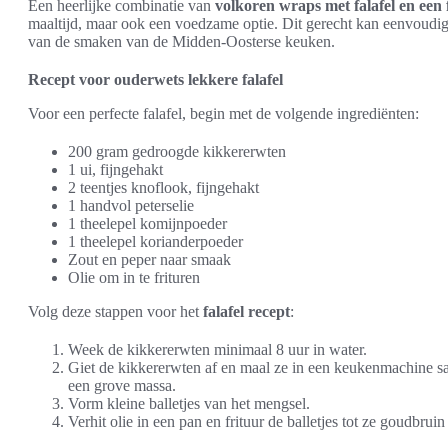
Een heerlijke combinatie van
volkoren wraps met falafel en een 
maaltijd, maar ook een voedzame optie. Dit gerecht kan eenvoudig
van de smaken van de Midden-Oosterse keuken.
Recept voor ouderwets lekkere falafel
Voor een perfecte falafel, begin met de volgende ingrediënten:
200 gram gedroogde kikkererwten
1 ui, fijngehakt
2 teentjes knoflook, fijngehakt
1 handvol peterselie
1 theelepel komijnpoeder
1 theelepel korianderpoeder
Zout en peper naar smaak
Olie om in te frituren
Volg deze stappen voor het
falafel recept
:
Week de kikkererwten minimaal 8 uur in water.
Giet de kikkererwten af en maal ze in een keukenmachine s
een grove massa.
Vorm kleine balletjes van het mengsel.
Verhit olie in een pan en frituur de balletjes tot ze goudbruin 