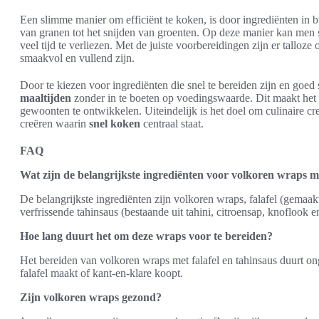
Een slimme manier om efficiënt te koken, is door ingrediënten in b
van granen tot het snijden van groenten. Op deze manier kan men 
veel tijd te verliezen. Met de juiste voorbereidingen zijn er talloz
smaakvol en vullend zijn.
Door te kiezen voor ingrediënten die snel te bereiden zijn en go
maaltijden
zonder in te boeten op voedingswaarde. Dit maakt het
gewoonten te ontwikkelen. Uiteindelijk is het doel om culinaire cre
creëren waarin
snel koken
centraal staat.
FAQ
Wat zijn de belangrijkste ingrediënten voor volkoren wraps me
De belangrijkste ingrediënten zijn volkoren wraps, falafel (gemaak
verfrissende tahinsaus (bestaande uit tahini, citroensap, knoflook e
Hoe lang duurt het om deze wraps voor te bereiden?
Het bereiden van volkoren wraps met falafel en tahinsaus duurt ong
falafel maakt of kant-en-klare koopt.
Zijn volkoren wraps gezond?