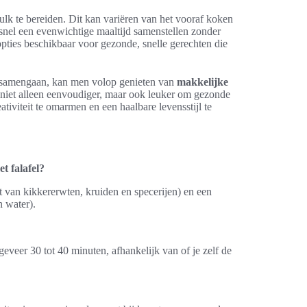
ulk te bereiden. Dit kan variëren van het vooraf koken
snel een evenwichtige maaltijd samenstellen zonder
e opties beschikbaar voor gezonde, snelle gerechten die
ed samengaan, kan men volop genieten van
makkelijke
 niet alleen eenvoudiger, maar ook leuker om gezonde
ativiteit te omarmen en een haalbare levensstijl te
t falafel?
t van kikkererwten, kruiden en specerijen) en een
n water).
eveer 30 tot 40 minuten, afhankelijk van of je zelf de