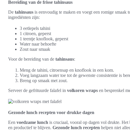
Bereiding van de frisse tahinsaus
De
tahinsaus
is eenvoudig te maken en voegt een romige smaak t
ingrediënten zijn:
3 eetlepels tahini
1 citroen, geperst
1 teentje knoflook, geperst
Water naar behoefte
Zout naar smaak
Voor de bereiding van de
tahinsaus
:
Meng de tahini, citroensap en knoflook in een kom.
Voeg langzaam water toe tot de gewenste consistentie is bere
Breng op smaak met zout.
Serveer de gefrituurde falafel in
volkoren wraps
en besprenkel met
Gezonde lunch recepten voor drukke dagen
Een
voedzame lunch
is cruciaal, vooral op dagen vol drukte. Het
en productief te blijven.
Gezonde lunch recepten
helpen niet alle