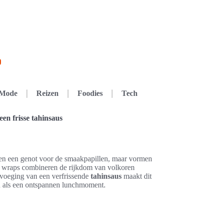
Mode
Reizen
Foodies
Tech
een frisse tahinsaus
leen een genot voor de smaakpapillen, maar vormen
 wraps combineren de rijkdom van volkoren
oevoeging van een verfrissende
tahinsaus
maakt dit
 als een ontspannen lunchmoment.