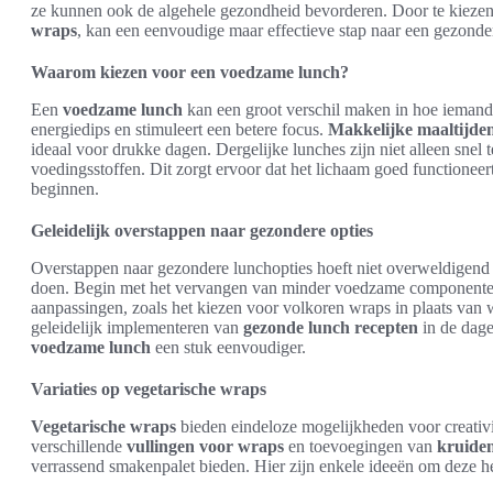
ze kunnen ook de algehele gezondheid bevorderen. Door te kiezen
wraps
, kan een eenvoudige maar effectieve stap naar een gezonde
Waarom kiezen voor een voedzame lunch?
Een
voedzame lunch
kan een groot verschil maken in hoe iemand
energiedips en stimuleert een betere focus.
Makkelijke maaltijde
ideaal voor drukke dagen. Dergelijke lunches zijn niet alleen snel 
voedingsstoffen. Dit zorgt ervoor dat het lichaam goed functionee
beginnen.
Geleidelijk overstappen naar gezondere opties
Overstappen naar gezondere lunchopties hoeft niet overweldigend te
doen. Begin met het vervangen van minder voedzame componenten
aanpassingen, zoals het kiezen voor volkoren wraps in plaats van w
geleidelijk implementeren van
gezonde lunch recepten
in de dage
voedzame lunch
een stuk eenvoudiger.
Variaties op vegetarische wraps
Vegetarische wraps
bieden eindeloze mogelijkheden voor creativi
verschillende
vullingen voor wraps
en toevoegingen van
kruiden
verrassend smakenpalet bieden. Hier zijn enkele ideeën om deze hee