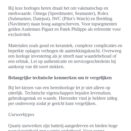
Bij luxe horloges heren draait het om vakmanschap en
merkwaarde. Omega (Speedmaster, Seamaster), Rolex
(Submariner, Datejust), IWC (Pilot’s Watch) en Breitling
(Navitimer) staan hoog aangeschreven. Voor topsegmenten
gelden Audemars Piguet en Patek Philippe als referentie voor
exclusiviteit.
Materialen zoals goud en keramiek, complexe complicaties en
beperkte oplagen verhogen de aantrekkingskracht. Overweeg
een horloge investering als je streeft naar waardebehoud of
een erfstuk. Let op authenticatie en servicegeschiedenis bij
aankoop van dit soort stukken.
Belangrijke technische kenmerken om te vergelijken
Bij het kiezen van een herenhorloge let je niet alleen op
uiterlijk. Technische eigenschappen bepalen levensduur,
gebruiksgemak en waarde. Hieronder vind je heldere uitleg
per onderwerp zodat je gericht kunt vergelijken.
Uurwerktypes
Quartz uurwerken zijn batterij-aangedreven en bieden hoge
nauwkeurigheid met weinig onderhoud. Voor zonne-