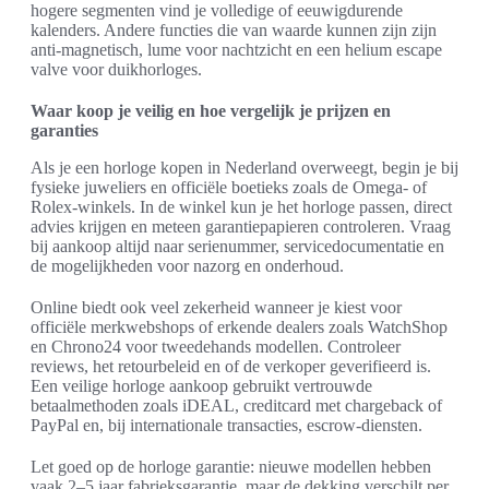
hogere segmenten vind je volledige of eeuwigdurende
kalenders. Andere functies die van waarde kunnen zijn zijn
anti-magnetisch, lume voor nachtzicht en een helium escape
valve voor duikhorloges.
Waar koop je veilig en hoe vergelijk je prijzen en
garanties
Als je een horloge kopen in Nederland overweegt, begin je bij
fysieke juweliers en officiële boetieks zoals de Omega- of
Rolex-winkels. In de winkel kun je het horloge passen, direct
advies krijgen en meteen garantiepapieren controleren. Vraag
bij aankoop altijd naar serienummer, servicedocumentatie en
de mogelijkheden voor nazorg en onderhoud.
Online biedt ook veel zekerheid wanneer je kiest voor
officiële merkwebshops of erkende dealers zoals WatchShop
en Chrono24 voor tweedehands modellen. Controleer
reviews, het retourbeleid en of de verkoper geverifieerd is.
Een veilige horloge aankoop gebruikt vertrouwde
betaalmethoden zoals iDEAL, creditcard met chargeback of
PayPal en, bij internationale transacties, escrow-diensten.
Let goed op de horloge garantie: nieuwe modellen hebben
vaak 2–5 jaar fabrieksgarantie, maar de dekking verschilt per