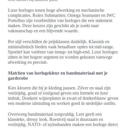
Luxe horloges tonen hoge afwerking en mechanische
complicaties. Rolex Submariner, Omega Seamaster en IWC
Portofino zijn voorbeelden van horloges die een statement
maken. Deze keuzes zijn geschikt als je zoekt naar
vakmanschap en een blijvende waarde.
Per stijl verschillen de prijsklassen duidelijk. Klassiek en
minimalistisch bieden vaak betaalbare opties tot mid-range.
Sportief kan variëren van instap- tot high-end. Luxe horloges
zitten in het hogere segment en worden gekozen vanwege
afwerking en precisie.
Matchen van horlogekleur en bandmateriaal met je
garderobe
Kies kleuren die bij je kleding passen. Zilver en staal zijn
veelzijdig, goud of roségoud geven een formele en luxe
indruk. Donkere wijzerplaten in zwart of donkerblauw geven
een moderne uitstraling en werken goed in stedelijke outfits.
Overweeg bandmateriaal zorgvuldig. Leer geeft een
klassieke, dressy look. Roestvrij staal is duurzaam en
veelzijdig. NATO- of nylonbanden maken een horloge direct