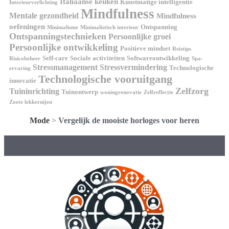
Italiaanse keuken
Kunstmatige intelligentie
Interieurverlichting
Mindfulness
Mentale gezondheid
Mindfulness
oefeningen
Ontspanning
Minimalisme
Minimalistisch interieur
Ontspanningstechnieken
Persoonlijke groei
Persoonlijke ontwikkeling
Positieve mindset
Reistips
Self-care
Sociale activiteiten
Softwareontwikkeling
Risicobeheer
Spa-
Stressmanagement
Stressvermindering
Technologische
ervaring
Technologische vooruitgang
innovatie
Zelfzorg
Tuininrichting
Tuinontwerp
woningrenovatie
Zelfreflectie
Zoete lekkernijen
Mode
>
Vergelijk de mooiste horloges voor heren