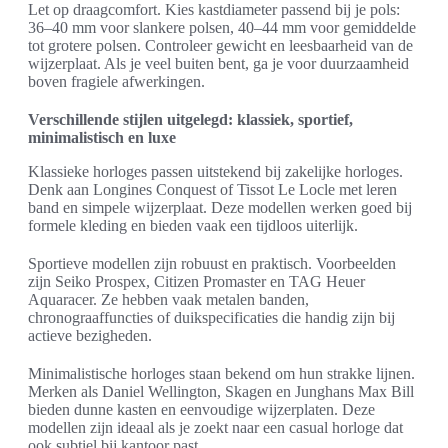
Let op draagcomfort. Kies kastdiameter passend bij je pols:
36–40 mm voor slankere polsen, 40–44 mm voor gemiddelde
tot grotere polsen. Controleer gewicht en leesbaarheid van de
wijzerplaat. Als je veel buiten bent, ga je voor duurzaamheid
boven fragiele afwerkingen.
Verschillende stijlen uitgelegd: klassiek, sportief,
minimalistisch en luxe
Klassieke horloges passen uitstekend bij zakelijke horloges.
Denk aan Longines Conquest of Tissot Le Locle met leren
band en simpele wijzerplaat. Deze modellen werken goed bij
formele kleding en bieden vaak een tijdloos uiterlijk.
Sportieve modellen zijn robuust en praktisch. Voorbeelden
zijn Seiko Prospex, Citizen Promaster en TAG Heuer
Aquaracer. Ze hebben vaak metalen banden,
chronograaffuncties of duikspecificaties die handig zijn bij
actieve bezigheden.
Minimalistische horloges staan bekend om hun strakke lijnen.
Merken als Daniel Wellington, Skagen en Junghans Max Bill
bieden dunne kasten en eenvoudige wijzerplaten. Deze
modellen zijn ideaal als je zoekt naar een casual horloge dat
ook subtiel bij kantoor past.