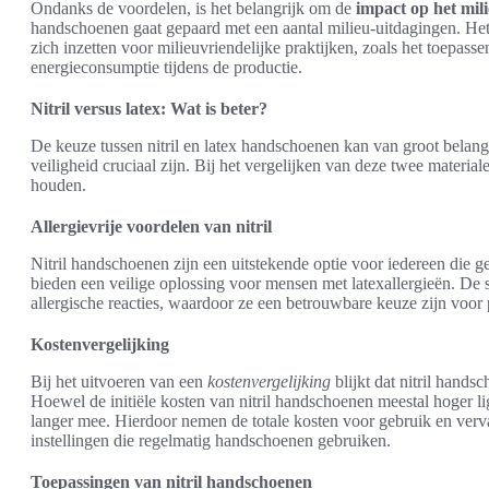
Ondanks de voordelen, is het belangrijk om de
impact op het mil
handschoenen gaat gepaard met een aantal milieu-uitdagingen. Het
zich inzetten voor milieuvriendelijke praktijken, zoals het toepas
energieconsumptie tijdens de productie.
Nitril versus latex: Wat is beter?
De keuze tussen nitril en latex handschoenen kan van groot belan
veiligheid cruciaal zijn. Bij het vergelijken van deze twee materia
houden.
Allergievrije voordelen van nitril
Nitril handschoenen zijn een uitstekende optie voor iedereen die g
bieden een veilige oplossing voor mensen met latexallergieën. De 
allergische reacties, waardoor ze een betrouwbare keuze zijn voor 
Kostenvergelijking
Bij het uitvoeren van een
kostenvergelijking
blijkt dat nitril hands
Hoewel de initiële kosten van nitril handschoenen meestal hoger li
langer mee. Hierdoor nemen de totale kosten voor gebruik en verv
instellingen die regelmatig handschoenen gebruiken.
Toepassingen van nitril handschoenen