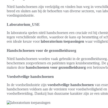
Nitril handschoenen zijn veelzijdig en vinden hun weg in verschil
breed en sluiten aan bij de behoeften van diverse sectoren, van la
voedingsindustrie.
Laboratorium_USE
In laboratoria spelen nitril handschoenen een cruciale rol bij chem
tegen verschillende stoffen, waardoor de kans op besmetting of sc
een ideale keuze voor
laboratorium toepassingen
waar veiligheid
Handschchoenen voor de gezondheidszorg
Nitril handschoenen worden vaak gebruikt in de gezondheidszorg.
beschermen zorgverleners en patiënten tegen kruisbesmetting. De 
maken deze
handschoenen voor gezondheidszorg
een betrouwba
Voedselveilige handschoenen
In de voedselindustrie zijn
voedselveilige handschoenen
van essen
handschoenen voldoen aan de vereisten voor voedselveiligheid en 
voedselbereiding. Dankzij hun duurzame karakter zijn ze een uitst