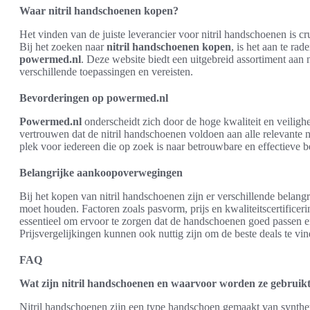
Waar nitril handschoenen kopen?
Het vinden van de juiste leverancier voor nitril handschoenen is c
Bij het zoeken naar
nitril handschoenen kopen
, is het aan te ra
powermed.nl
. Deze website biedt een uitgebreid assortiment aan 
verschillende toepassingen en vereisten.
Bevorderingen op powermed.nl
Powermed.nl
onderscheidt zich door de hoge kwaliteit en veilig
vertrouwen dat de nitril handschoenen voldoen aan alle relevante n
plek voor iedereen die op zoek is naar betrouwbare en effectiev
Belangrijke aankoopoverwegingen
Bij het kopen van nitril handschoenen zijn er verschillende belang
moet houden. Factoren zoals pasvorm, prijs en kwaliteitscertifice
essentieel om ervoor te zorgen dat de handschoenen goed passen e
Prijsvergelijkingen kunnen ook nuttig zijn om de beste deals te vin
FAQ
Wat zijn nitril handschoenen en waarvoor worden ze gebruik
Nitril handschoenen zijn een type handschoen gemaakt van syntheti