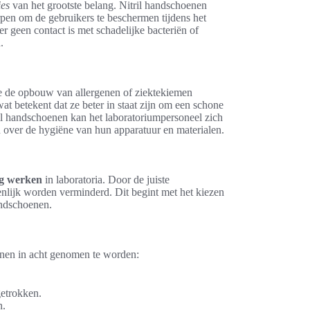
ies
van het grootste belang. Nitril handschoenen
rpen om de gebruikers te beschermen tijdens het
r geen contact is met schadelijke bacteriën of
.
e de opbouw van allergenen of ziektekiemen
at betekent dat ze beter in staat zijn om een schone
il handschoenen kan het laboratoriumpersoneel zich
over de hygiëne van hun apparatuur en materialen.
ig werken
in laboratoria. Door de juiste
enlijk worden verminderd. Dit begint met het kiezen
andschoenen.
ijnen in acht genomen te worden:
etrokken.
n.