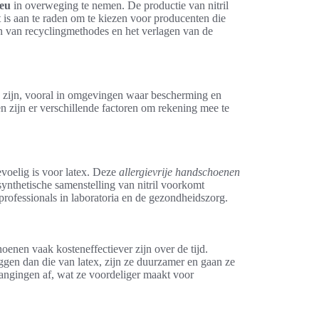
ieu
in overweging te nemen. De productie van nitril
 is aan te raden om te kiezen voor producenten die
sen van recyclingmethodes en het verlagen van de
g zijn, vooral in omgevingen waar bescherming en
len zijn er verschillende factoren om rekening mee te
evoelig is voor latex. Deze
allergievrije handschoenen
synthetische samenstelling van nitril voorkomt
professionals in laboratoria en de gezondheidszorg.
choenen vaak kosteneffectiever zijn over de tijd.
ggen dan die van latex, zijn ze duurzamer en gaan ze
angingen af, wat ze voordeliger maakt voor