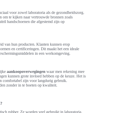
ruciaal voor zowel laboratoria als de gezondheidszorg.
den om te kijken naar vertrouwde bronnen zoals
nitril handschoenen die afgestemd zijn op
heid van hun producten. Klanten kunnen erop
ormen en certificeringen. Dit maakt het een ideale
e beschermingsmiddelen in een werkomgeving.
rijke
aankoopoverwegingen
waar men rekening mee
ringen kunnen grote invloed hebben op de keuze. Het is
n comfortabel zijn voor langdurig gebruik.
den zonder in te boeten op kwaliteit.
t?
sch rubber. Ze worden veel gebruikt in laboratoria,