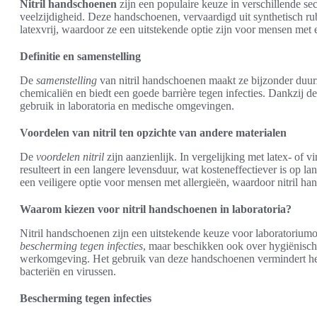
Nitril handschoenen
zijn een populaire keuze in verschillende s
veelzijdigheid. Deze handschoenen, vervaardigd uit synthetisch ru
latexvrij, waardoor ze een uitstekende optie zijn voor mensen met e
Definitie en samenstelling
De
samenstelling
van nitril handschoenen maakt ze bijzonder duurz
chemicaliën en biedt een goede barrière tegen infecties. Dankzij d
gebruik in laboratoria en medische omgevingen.
Voordelen van nitril ten opzichte van andere materialen
De
voordelen nitril
zijn aanzienlijk. In vergelijking met latex- of vi
resulteert in een langere levensduur, wat kosteneffectiever is op la
een veiligere optie voor mensen met allergieën, waardoor nitril ha
Waarom kiezen voor nitril handschoenen in laboratoria?
Nitril handschoenen zijn een uitstekende keuze voor laboratoriumo
bescherming tegen infecties
, maar beschikken ook over hygiënische
werkomgeving. Het gebruik van deze handschoenen vermindert het ri
bacteriën en virussen.
Bescherming tegen infecties