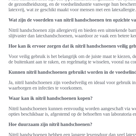
de gezondheidszorg, en de voedselindustrie vanwege hun beschermi
latexvrij, wat ze geschikt maakt voor mensen met een latexallergie.
Wat zijn de voordelen van nitril handschoenen ten opzichte va
Nitril handschoenen zijn allergievrij en bieden een uitstekende barr
slijtvaster dan latexhandschoenen, waardoor ze vaak een betere k
Hoe kan ik ervoor zorgen dat ik nitril handschoenen veilig ge
Voor veilig gebruik is het belangrijk om de juiste maat te kiezen, 
de buitenkant aan te raken, en regelmatig te wisselen, vooral na con
Kunnen nitril handschoenen gebruikt worden in de voedselind
Ja, nitril handschoenen zijn voedselveilig en ideaal voor gebruik i
waarborgen en infecties te voorkomen.
Waar kan ik nitril handschoenen kopen?
Nitril handschoenen kunnen eenvoudig worden aangeschaft via we
opties beschikbaar is, afgestemd op de behoeften van laboratoria 
Hoe duurzaam zijn nitril handschoenen?
Nitril handschoenen hebben een langere levensduur dan veel latex