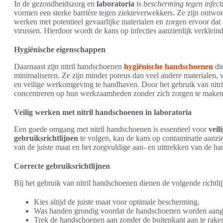
In de gezondheidszorg en
laboratoria
is
bescherming tegen infect
vormen een sterke barrière tegen ziekteverwekkers. Ze zijn ontwo
werken met potentieel gevaarlijke materialen en zorgen ervoor dat e
virussen. Hierdoor wordt de kans op infecties aanzienlijk verkleind
Hygiënische eigenschappen
Daarnaast zijn nitril handschoenen
hygiënische handschoenen
di
minimaliseren. Ze zijn minder poreus dan veel andere materialen, w
en veilige werkomgeving te handhaven. Door het gebruik van nitr
concentreren op hun werkzaamheden zonder zich zorgen te maken 
Veilig werken met nitril handschoenen in laboratoria
Een goede omgang met nitril handschoenen is essentieel voor
veil
gebruiksrichtlijnen
te volgen, kan de kans op contaminatie aanzi
van de juiste maat en het zorgvuldige aan- en uittrekken van de h
Correcte gebruiksrichtlijnen
Bij het gebruik van nitril handschoenen dienen de volgende richtl
Kies altijd de juiste maat voor optimale bescherming.
Was handen grondig voordat de handschoenen worden aang
Trek de handschoenen aan zonder de buitenkant aan te rake