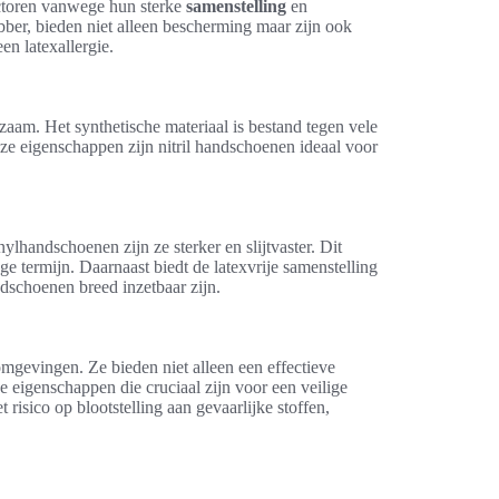
ectoren vanwege hun sterke
samenstelling
en
bber, bieden niet alleen bescherming maar zijn ook
en latexallergie.
aam. Het synthetische materiaal is bestand tegen vele
eze eigenschappen zijn nitril handschoenen ideaal voor
nylhandschoenen zijn ze sterker en slijtvaster. Dit
nge termijn. Daarnaast biedt de latexvrije samenstelling
ndschoenen breed inzetbaar zijn.
mgevingen. Ze bieden niet alleen een effectieve
 eigenschappen die cruciaal zijn voor een veilige
sico op blootstelling aan gevaarlijke stoffen,