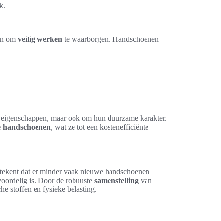
k.
len om
veilig werken
te waarborgen. Handschoenen
e eigenschappen, maar ook om hun duurzame karakter.
je handschoenen
, wat ze tot een kostenefficiënte
betekent dat er minder vaak nieuwe handschoenen
voordelig is. Door de robuuste
samenstelling
van
e stoffen en fysieke belasting.