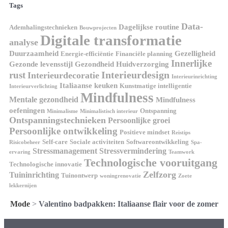
Tags
Data-
Dagelijkse routine
Ademhalingstechnieken
Bouwprojecten
Digitale transformatie
analyse
Duurzaamheid
Gezelligheid
Energie-efficiëntie
Financiële planning
Innerlijke
Gezonde levensstijl
Gezondheid
Huidverzorging
Interieurdesign
rust
Interieurdecoratie
Interieurinrichting
Italiaanse keuken
Kunstmatige intelligentie
Interieurverlichting
Mindfulness
Mentale gezondheid
Mindfulness
oefeningen
Ontspanning
Minimalisme
Minimalistisch interieur
Ontspanningstechnieken
Persoonlijke groei
Persoonlijke ontwikkeling
Positieve mindset
Reistips
Self-care
Sociale activiteiten
Softwareontwikkeling
Risicobeheer
Spa-
Stressmanagement
Stressvermindering
ervaring
Teamwork
Technologische vooruitgang
Technologische innovatie
Zelfzorg
Tuininrichting
Tuinontwerp
woningrenovatie
Zoete
lekkernijen
Mode
>
Valentino badpakken: Italiaanse flair voor de zomer