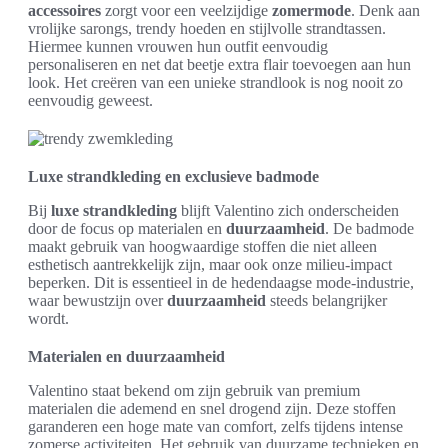
accessoires
zorgt voor een veelzijdige
zomermode
. Denk aan
vrolijke sarongs, trendy hoeden en stijlvolle strandtassen.
Hiermee kunnen vrouwen hun outfit eenvoudig
personaliseren en net dat beetje extra flair toevoegen aan hun
look. Het creëren van een unieke strandlook is nog nooit zo
eenvoudig geweest.
Luxe strandkleding en exclusieve badmode
Bij
luxe strandkleding
blijft Valentino zich onderscheiden
door de focus op materialen en
duurzaamheid
. De badmode
maakt gebruik van hoogwaardige stoffen die niet alleen
esthetisch aantrekkelijk zijn, maar ook onze milieu-impact
beperken. Dit is essentieel in de hedendaagse mode-industrie,
waar bewustzijn over
duurzaamheid
steeds belangrijker
wordt.
Materialen en duurzaamheid
Valentino staat bekend om zijn gebruik van premium
materialen die ademend en snel drogend zijn. Deze stoffen
garanderen een hoge mate van comfort, zelfs tijdens intense
zomerse activiteiten. Het gebruik van duurzame technieken en