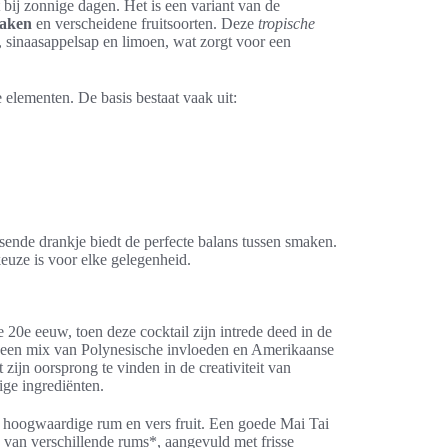
t bij zonnige dagen. Het is een variant van de
maken
en verscheidene fruitsoorten. Deze
tropische
, sinaasappelsap en limoen, wat zorgt voor een
 elementen. De basis bestaat vaak uit:
rissende drankje biedt de perfecte balans tussen smaken.
keuze is voor elke gelegenheid.
e 20e eeuw, toen deze cocktail zijn intrede deed in de
r een mix van Polynesische invloeden en Amerikaanse
ijn oorsprong te vinden in de creativiteit van
ige ingrediënten.
n hoogwaardige rum en vers fruit. Een goede Mai Tai
 van verschillende rums*, aangevuld met frisse