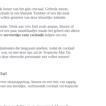
de keuze van het glas cruciaal. Gebruik mooie,
cktails in een klassiek Tumbler of een tiki-mok
illen genieten van deze kleurrijke traktatie.
ntatie. Denk aan vers fruit zoals ananas, limoen of
 of een paar muntblaadjes maakt het geheel niet alleen
eze
serveertips voor cocktails
helpen om een
 ijsklonten die langzaam smelten, zodat de cocktail
k wat, en met deze tips zal de Tropische Mai Tai
 deze sfeervolle presentatie niet willen missen!
 Tai?
 vers sinaasappelsap, limoen en een mix van sappig
or een heerlijke, verfrissende cocktail vol tropische