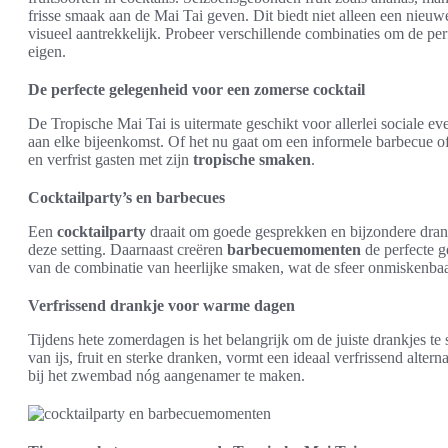
frisse smaak aan de Mai Tai geven. Dit biedt niet alleen een nieu
visueel aantrekkelijk. Probeer verschillende combinaties om de pe
eigen.
De perfecte gelegenheid voor een zomerse cocktail
De Tropische Mai Tai is uitermate geschikt voor allerlei sociale ev
aan elke bijeenkomst. Of het nu gaat om een informele barbecue o
en verfrist gasten met zijn
tropische smaken
.
Cocktailparty’s en barbecues
Een
cocktailparty
draait om goede gesprekken en bijzondere drank
deze setting. Daarnaast creëren
barbecuemomenten
de perfecte g
van de combinatie van heerlijke smaken, wat de sfeer onmiskenbaar
Verfrissend drankje voor warme dagen
Tijdens hete zomerdagen is het belangrijk om de juiste drankjes te
van ijs, fruit en sterke dranken, vormt een ideaal verfrissend altern
bij het zwembad nóg aangenamer te maken.