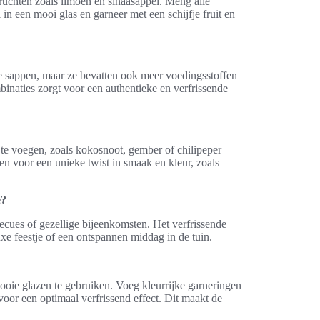
ruchten zoals limoen en sinaasappel. Meng alle
in een mooi glas en garneer met een schijfje fruit en
re sappen, maar ze bevatten ook meer voedingsstoffen
inaties zorgt voor een authentieke en verfrissende
 te voegen, zoals kokosnoot, gember of chilipeper
en voor een unieke twist in smaak en kleur, zoals
e?
ecues of gezellige bijeenkomsten. Het verfrissende
xe feestje of een ontspannen middag in de tuin.
ooie glazen te gebruiken. Voeg kleurrijke garneringen
s voor een optimaal verfrissend effect. Dit maakt de