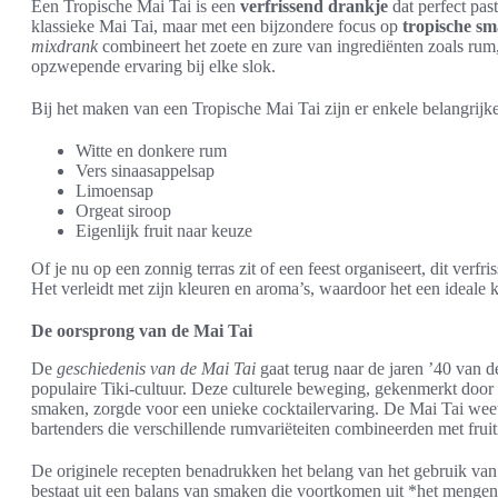
Een Tropische Mai Tai is een
verfrissend drankje
dat perfect pas
klassieke Mai Tai, maar met een bijzondere focus op
tropische s
mixdrank
combineert het zoete en zure van ingrediënten zoals rum
opzwepende ervaring bij elke slok.
Bij het maken van een Tropische Mai Tai zijn er enkele belangrijke
Witte en donkere rum
Vers sinaasappelsap
Limoensap
Orgeat siroop
Eigenlijk fruit naar keuze
Of je nu op een zonnig terras zit of een feest organiseert, dit verf
Het verleidt met zijn kleuren en aroma’s, waardoor het een ideale 
De oorsprong van de Mai Tai
De
geschiedenis van de Mai Tai
gaat terug naar de jaren ’40 van d
populaire Tiki-cultuur. Deze culturele beweging, gekenmerkt doo
smaken, zorgde voor een unieke cocktailervaring. De Mai Tai weet z
bartenders die verschillende rumvariëteiten combineerden met fruit
De originele recepten benadrukken het belang van het gebruik va
bestaat uit een balans van smaken die voortkomen uit *het mengen