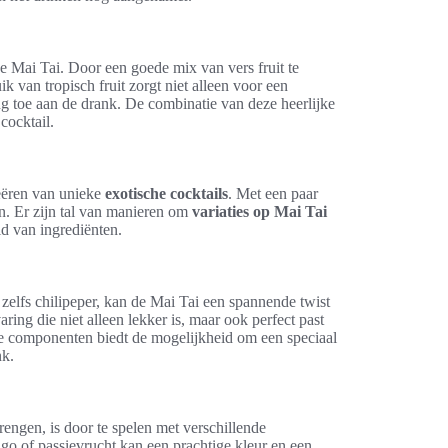
e Mai Tai. Door een goede mix van vers fruit te
 van tropisch fruit zorgt niet alleen voor een
g toe aan de drank. De combinatie van deze heerlijke
cocktail.
reëren van unieke
exotische cocktails
. Met een paar
n. Er zijn tal van manieren om
variaties op Mai Tai
d van ingrediënten.
zelfs chilipeper, kan de Mai Tai een spannende twist
ing die niet alleen lekker is, maar ook perfect past
eze componenten biedt de mogelijkheid om een speciaal
nk.
engen, is door te spelen met verschillende
ngo of passievrucht kan een prachtige kleur en een