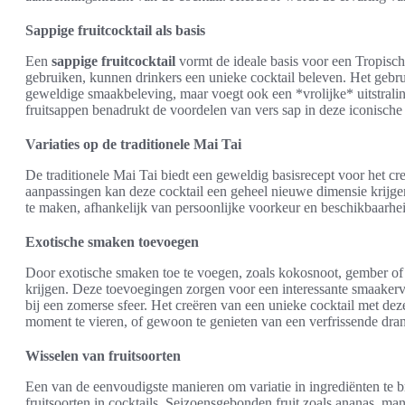
Sappige fruitcocktail als basis
Een
sappige fruitcocktail
vormt de ideale basis voor een Tropisch
gebruiken, kunnen drinkers een unieke cocktail beleven. Het gebruik
geweldige smaakbeleving, maar voegt ook een *vrolijke* uitstralin
fruitsappen benadrukt de voordelen van vers sap in deze iconische 
Variaties op de traditionele Mai Tai
De traditionele Mai Tai biedt een geweldig basisrecept voor het c
aanpassingen kan deze cocktail een geheel nieuwe dimensie krijge
te maken, afhankelijk van persoonlijke voorkeur en beschikbaarhei
Exotische smaken toevoegen
Door exotische smaken toe te voegen, zoals kokosnoot, gember of 
krijgen. Deze toevoegingen zorgen voor een interessante smaakervar
bij een zomerse sfeer. Het creëren van een unieke cocktail met d
moment te vieren, of gewoon te genieten van een verfrissende dra
Wisselen van fruitsoorten
Een van de eenvoudigste manieren om variatie in ingrediënten te br
fruitsoorten in cocktails. Seizoensgebonden fruit zoals ananas, ma