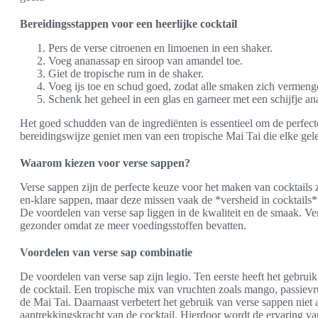
Bereidingsstappen voor een heerlijke cocktail
Pers de verse citroenen en limoenen in een shaker.
Voeg ananassap en siroop van amandel toe.
Giet de tropische rum in de shaker.
Voeg ijs toe en schud goed, zodat alle smaken zich vermeng
Schenk het geheel in een glas en garneer met een schijfje an
Het goed schudden van de ingrediënten is essentieel om de perfect
bereidingswijze geniet men van een tropische Mai Tai die elke gel
Waarom kiezen voor verse sappen?
Verse sappen zijn de perfecte keuze voor het maken van cocktails 
en-klare sappen, maar deze missen vaak de *versheid in cocktails*
De voordelen van verse sap liggen in de kwaliteit en de smaak. Ver
gezonder omdat ze meer voedingsstoffen bevatten.
Voordelen van verse sap combinatie
De voordelen van verse sap zijn legio. Ten eerste heeft het gebrui
de cocktail. Een tropische mix van vruchten zoals mango, passiev
de Mai Tai. Daarnaast verbetert het gebruik van verse sappen niet
aantrekkingskracht van de cocktail. Hierdoor wordt de ervaring v