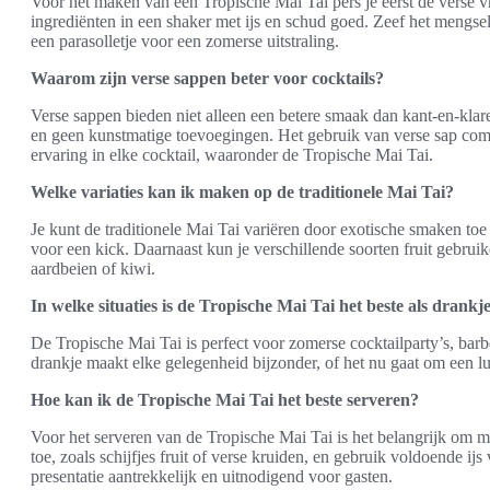
Voor het maken van een Tropische Mai Tai pers je eerst de verse v
ingrediënten in een shaker met ijs en schud goed. Zeef het mengsel 
een parasolletje voor een zomerse uitstraling.
Waarom zijn verse sappen beter voor cocktails?
Verse sappen bieden niet alleen een betere smaak dan kant-en-kla
en geen kunstmatige toevoegingen. Het gebruik van verse sap comb
ervaring in elke cocktail, waaronder de Tropische Mai Tai.
Welke variaties kan ik maken op de traditionele Mai Tai?
Je kunt de traditionele Mai Tai variëren door exotische smaken toe
voor een kick. Daarnaast kun je verschillende soorten fruit gebruik
aardbeien of kiwi.
In welke situaties is de Tropische Mai Tai het beste als drankj
De Tropische Mai Tai is perfect voor zomerse cocktailparty’s, barb
drankje maakt elke gelegenheid bijzonder, of het nu gaat om een lu
Hoe kan ik de Tropische Mai Tai het beste serveren?
Voor het serveren van de Tropische Mai Tai is het belangrijk om m
toe, zoals schijfjes fruit of verse kruiden, en gebruik voldoende ij
presentatie aantrekkelijk en uitnodigend voor gasten.