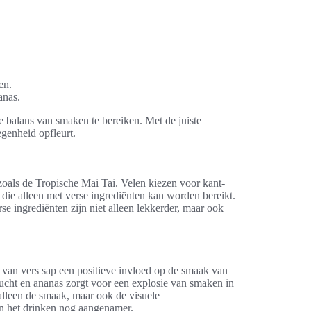
en.
anas.
e balans van smaken te bereiken. Met de juiste
egenheid opfleurt.
zoals de Tropische Mai Tai. Velen kiezen voor kant-
 die alleen met verse ingrediënten kan worden bereikt.
se ingrediënten zijn niet alleen lekkerder, maar ook
k van vers sap een positieve invloed op de smaak van
rucht en ananas zorgt voor een explosie van smaken in
 alleen de smaak, maar ook de visuele
an het drinken nog aangenamer.