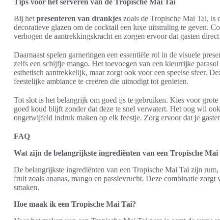
Tips voor het serveren van de Tropische Mai Tai
Bij het
presenteren van drankjes
zoals de Tropische Mai Tai, is 
decoratieve glazen om de cocktail een luxe uitstraling te geven. Co
verhogen de aantrekkingskracht en zorgen ervoor dat gasten direct w
Daarnaast spelen garneringen een essentiële rol in de visuele prese
zelfs een schijfje mango. Het toevoegen van een kleurrijke parasol
esthetisch aantrekkelijk, maar zorgt ook voor een speelse sfeer. D
feestelijke ambiance te creëren die uitnodigt tot genieten.
Tot slot is het belangrijk om goed ijs te gebruiken. Kies voor grote
goed koud blijft zonder dat deze te snel verwatert. Het oog wil oo
ongetwijfeld indruk maken op elk feestje. Zorg ervoor dat je gasten
FAQ
Wat zijn de belangrijkste ingrediënten van een Tropische Mai
De belangrijkste ingrediënten van een Tropische Mai Tai zijn rum,
fruit zoals ananas, mango en passievrucht. Deze combinatie zorgt vo
smaken.
Hoe maak ik een Tropische Mai Tai?