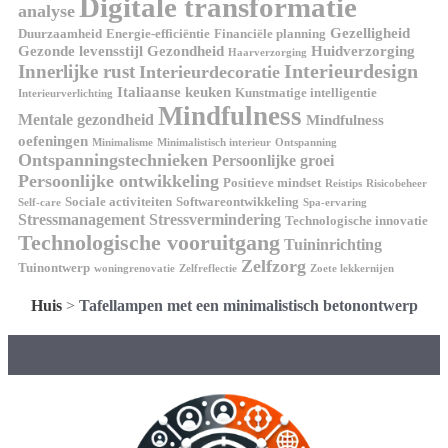
Digitale transformatie
analyse
Gezelligheid
Duurzaamheid
Energie-efficiëntie
Financiële planning
Gezonde levensstijl
Gezondheid
Huidverzorging
Haarverzorging
Interieurdesign
Innerlijke rust
Interieurdecoratie
Italiaanse keuken
Kunstmatige intelligentie
Interieurverlichting
Mindfulness
Mentale gezondheid
Mindfulness
oefeningen
Minimalisme
Minimalistisch interieur
Ontspanning
Ontspanningstechnieken
Persoonlijke groei
Persoonlijke ontwikkeling
Positieve mindset
Reistips
Risicobeheer
Sociale activiteiten
Softwareontwikkeling
Self-care
Spa-ervaring
Stressmanagement
Stressvermindering
Technologische innovatie
Technologische vooruitgang
Tuininrichting
Zelfzorg
Tuinontwerp
woningrenovatie
Zelfreflectie
Zoete lekkernijen
Huis
>
Tafellampen met een minimalistisch betonontwerp