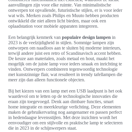
aanvullingen zijn voor elke ruimte. Van minimalistische
ontwerpen tot opvallende, futuristische stijlen, er is voor ieder
wat wils. Merken zoals Philips en Muuto hebben producten
ontwikkeld die niet alleen licht bieden, maar ook een
oplaadstation voor mobiele apparaten integreren.
Een belangrijk kenmerk van
populaire design lampen
in
2023 is de veelzijdigheid in stijlen. Sommige lampen zijn
ontworpen om naadloos aan te sluiten bij moderne interieurs,
terwijl andere juist een retro of Scandinavisch accent hebben.
De keuze aan materialen, zoals metaal en hout, maakt het
mogelijk om de juiste lamp voor ieders smaak en inrichting te
vinden. Ontwerpers combineren tegenwoordig technologie
met kunstzinnige flair, wat resulteert in trendy tafellampen die
meer zijn dan alleen functionele objecten.
Bij het kiezen van een lamp met een USB laadpunt is het ook
waardevol om te letten op de technologische innovaties die
eraan zijn toegevoegd. Denk aan dimbare functies, smart
home integratie en meerkleurige verlichting. Deze elementen
maken de gebruikervaring nog aangenamer en passen perfect
in hedendaagse levensstijlen. Met deze inzichten wordt het
eenvoudiger om een stijlvolle en praktische lamp te selecteren
die in 2023 in de schijnwerpers staat.