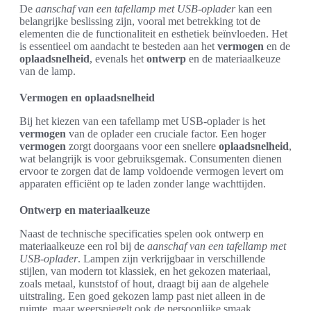
De
aanschaf van een tafellamp met USB-oplader
kan een
belangrijke beslissing zijn, vooral met betrekking tot de
elementen die de functionaliteit en esthetiek beïnvloeden. Het
is essentieel om aandacht te besteden aan het
vermogen
en de
oplaadsnelheid
, evenals het
ontwerp
en de materiaalkeuze
van de lamp.
Vermogen en oplaadsnelheid
Bij het kiezen van een tafellamp met USB-oplader is het
vermogen
van de oplader een cruciale factor. Een hoger
vermogen
zorgt doorgaans voor een snellere
oplaadsnelheid
,
wat belangrijk is voor gebruiksgemak. Consumenten dienen
ervoor te zorgen dat de lamp voldoende vermogen levert om
apparaten efficiënt op te laden zonder lange wachttijden.
Ontwerp en materiaalkeuze
Naast de technische specificaties spelen ook ontwerp en
materiaalkeuze een rol bij de
aanschaf van een tafellamp met
USB-oplader
. Lampen zijn verkrijgbaar in verschillende
stijlen, van modern tot klassiek, en het gekozen materiaal,
zoals metaal, kunststof of hout, draagt bij aan de algehele
uitstraling. Een goed gekozen lamp past niet alleen in de
ruimte, maar weerspiegelt ook de persoonlijke smaak.