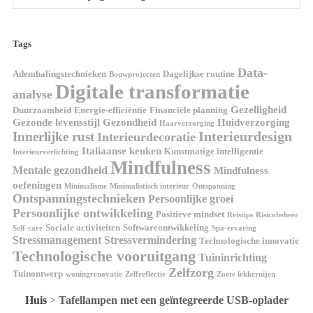
Tags
Data-
Ademhalingstechnieken
Dagelijkse routine
Bouwprojecten
Digitale transformatie
analyse
Gezelligheid
Duurzaamheid
Energie-efficiëntie
Financiële planning
Gezonde levensstijl
Gezondheid
Huidverzorging
Haarverzorging
Interieurdesign
Innerlijke rust
Interieurdecoratie
Italiaanse keuken
Kunstmatige intelligentie
Interieurverlichting
Mindfulness
Mentale gezondheid
Mindfulness
oefeningen
Minimalisme
Minimalistisch interieur
Ontspanning
Ontspanningstechnieken
Persoonlijke groei
Persoonlijke ontwikkeling
Positieve mindset
Reistips
Risicobeheer
Sociale activiteiten
Softwareontwikkeling
Self-care
Spa-ervaring
Stressmanagement
Stressvermindering
Technologische innovatie
Technologische vooruitgang
Tuininrichting
Zelfzorg
Tuinontwerp
woningrenovatie
Zelfreflectie
Zoete lekkernijen
Huis
>
Tafellampen met een geïntegreerde USB-oplader