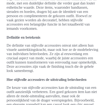
mode, met een duidelijke definitie die verder gaat dan louter
esthetische waarde. Deze items, waaronder handtassen,
sieraden en hoeden, dragen bij aan de identiteit van een
persoon en complimenteren de gekozen outfit. Hoewel ze
vaak gezien worden als decoratief, hebben stijlvolle
accessoires een belangrijke functie in het totaalbeeld van
iemands voorkomen.
Definitie en betekenis
De definitie van stijlvolle accessoires omvat niet alleen hun
visuele aantrekkingskracht, maar ook hoe ze de modebeleving
van individuen beïnvloeden. Ze zijn al eeuwenlang een
cruciaal aspect van mode, waarbij de juiste accessoires een
outfit kunnen transformeren van eenvoudig naar opmerkelijk.
Deze accessoires zijn vaak de finishing touch die de gehele
look samenbrengt.
Hoe stijlvolle accessoires de uitstraling beïnvloeden
De keuze van stijlvolle accessoires kan de uitstraling van een
outfit aanzienlijk verbeteren. Een goed gekozen item kan niet
alleen de mode-uitstraling aanvullen, maar ook de
persoonlijkheid van de drager weerspiegelen. Bijvoorbeeld,
een elegante zonnebril kan een casual look een chic gevoel