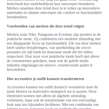
beïnvloedt hoe modebedrijven hun ontwerpen benaderen.
Merken omarmen deze trend door in te zetten op innovatieve
materialen en slimme ontwerpen die comfort en functionaliteit
benadrukken.
Voorbeelden van merken die deze trend volgen
Merken zoals Nike, Patagonia en Everlane zijn pioniers in de
praktische mode. Zij combineren een moderne uitstraling met
een diepgaande focus op functionaliteit. Elk van deze merken
heeft unieke benaderingen, van sportkleding die zowel
prestaties als stijl biedt tot duurzame mode die het milieu
respecteert. Hun inzet voor praktische mode heeft niet alleen
de consumenten geholpen, maar ook de gehele mode-
industrie uitgedaagd om nieuwe, verantwoorde paden te
bewandelen.
Hoe accessoires je outfit kunnen transformeren
Accessoires kunnen een outfit drastisch veranderen door de
juiste
kleuren
en
materialen
strategisch toe te passen. Deze
elementen kunnen niet alleen de algehele uitstraling
verbeteren, maar ook de transformatie van een eenvoudige
look naar iets bijzonders faciliteren. Met een combinatie van
lederen tassen, katoenen sjaals en synthetische sieraden