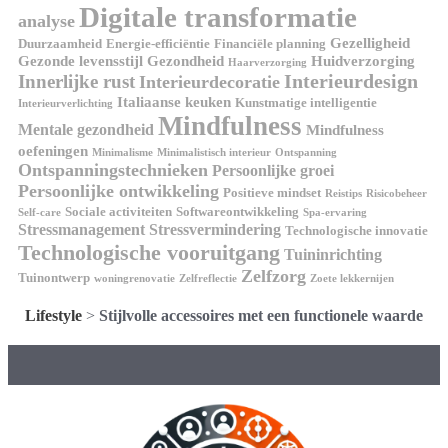
Digitale transformatie
analyse
Gezelligheid
Duurzaamheid
Energie-efficiëntie
Financiële planning
Gezonde levensstijl
Gezondheid
Huidverzorging
Haarverzorging
Interieurdesign
Innerlijke rust
Interieurdecoratie
Italiaanse keuken
Kunstmatige intelligentie
Interieurverlichting
Mindfulness
Mentale gezondheid
Mindfulness
oefeningen
Minimalisme
Minimalistisch interieur
Ontspanning
Ontspanningstechnieken
Persoonlijke groei
Persoonlijke ontwikkeling
Positieve mindset
Reistips
Risicobeheer
Sociale activiteiten
Softwareontwikkeling
Self-care
Spa-ervaring
Stressmanagement
Stressvermindering
Technologische innovatie
Technologische vooruitgang
Tuininrichting
Zelfzorg
Tuinontwerp
woningrenovatie
Zelfreflectie
Zoete lekkernijen
Lifestyle
>
Stijlvolle accessoires met een functionele waarde