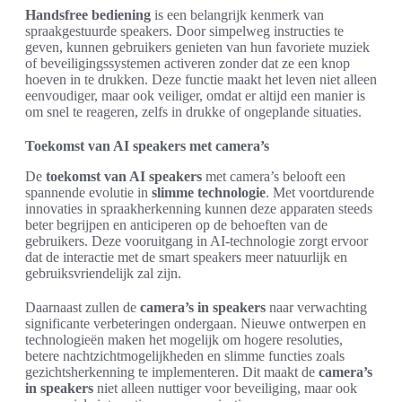
Handsfree bediening
is een belangrijk kenmerk van
spraakgestuurde speakers. Door simpelweg instructies te
geven, kunnen gebruikers genieten van hun favoriete muziek
of beveiligingssystemen activeren zonder dat ze een knop
hoeven in te drukken. Deze functie maakt het leven niet alleen
eenvoudiger, maar ook veiliger, omdat er altijd een manier is
om snel te reageren, zelfs in drukke of ongeplande situaties.
Toekomst van AI speakers met camera’s
De
toekomst van AI speakers
met camera’s belooft een
spannende evolutie in
slimme technologie
. Met voortdurende
innovaties in spraakherkenning kunnen deze apparaten steeds
beter begrijpen en anticiperen op de behoeften van de
gebruikers. Deze vooruitgang in AI-technologie zorgt ervoor
dat de interactie met de smart speakers meer natuurlijk en
gebruiksvriendelijk zal zijn.
Daarnaast zullen de
camera’s in speakers
naar verwachting
significante verbeteringen ondergaan. Nieuwe ontwerpen en
technologieën maken het mogelijk om hogere resoluties,
betere nachtzichtmogelijkheden en slimme functies zoals
gezichtsherkenning te implementeren. Dit maakt de
camera’s
in speakers
niet alleen nuttiger voor beveiliging, maar ook