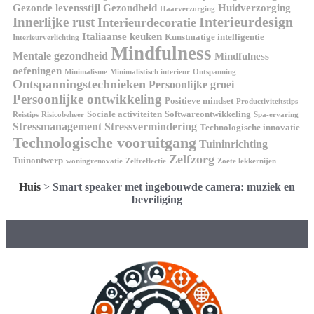
Gezonde levensstijl
Gezondheid
Huidverzorging
Haarverzorging
Interieurdesign
Innerlijke rust
Interieurdecoratie
Italiaanse keuken
Kunstmatige intelligentie
Interieurverlichting
Mindfulness
Mentale gezondheid
Mindfulness
oefeningen
Minimalisme
Minimalistisch interieur
Ontspanning
Ontspanningstechnieken
Persoonlijke groei
Persoonlijke ontwikkeling
Positieve mindset
Productiviteitstips
Sociale activiteiten
Softwareontwikkeling
Reistips
Risicobeheer
Spa-ervaring
Stressmanagement
Stressvermindering
Technologische innovatie
Technologische vooruitgang
Tuininrichting
Zelfzorg
Tuinontwerp
woningrenovatie
Zelfreflectie
Zoete lekkernijen
Huis
>
Smart speaker met ingebouwde camera: muziek en
beveiliging