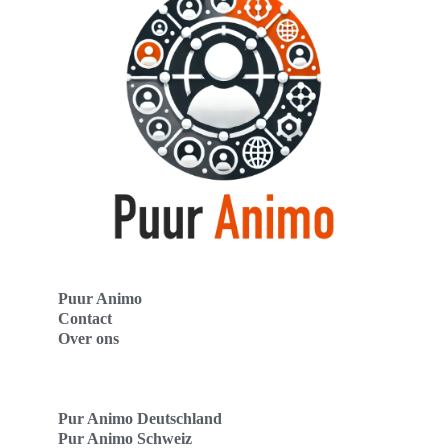
Puur Animo
Contact
Over ons
Pur Animo Deutschland
Pur Animo Schweiz