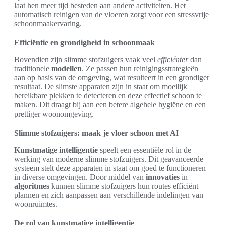
laat hen meer tijd besteden aan andere activiteiten. Het
automatisch reinigen van de vloeren zorgt voor een stressvrije
schoonmaakervaring.
Efficiëntie en grondigheid in schoonmaak
Bovendien zijn slimme stofzuigers vaak veel
efficiënter
dan
traditionele
modellen
. Ze passen hun reinigingsstrategieën
aan op basis van de omgeving, wat resulteert in een grondiger
resultaat. De slimste apparaten zijn in staat om moeilijk
bereikbare plekken te detecteren en deze effectief schoon te
maken. Dit draagt bij aan een betere algehele hygiëne en een
prettiger woonomgeving.
Slimme stofzuigers: maak je vloer schoon met AI
Kunstmatige intelligentie
speelt een essentiële rol in de
werking van moderne slimme stofzuigers. Dit geavanceerde
systeem stelt deze apparaten in staat om goed te functioneren
in diverse omgevingen. Door middel van
innovaties
in
algoritmes
kunnen slimme stofzuigers hun routes efficiënt
plannen en zich aanpassen aan verschillende indelingen van
woonruimtes.
De rol van kunstmatige intelligentie