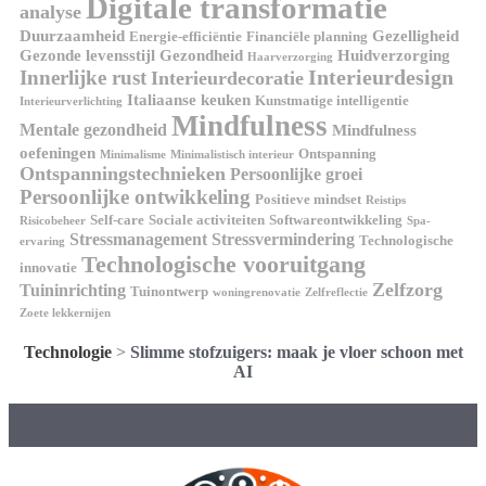
Digitale transformatie
analyse
Duurzaamheid
Gezelligheid
Energie-efficiëntie
Financiële planning
Gezonde levensstijl
Gezondheid
Huidverzorging
Haarverzorging
Interieurdesign
Innerlijke rust
Interieurdecoratie
Italiaanse keuken
Kunstmatige intelligentie
Interieurverlichting
Mindfulness
Mentale gezondheid
Mindfulness
oefeningen
Ontspanning
Minimalisme
Minimalistisch interieur
Ontspanningstechnieken
Persoonlijke groei
Persoonlijke ontwikkeling
Positieve mindset
Reistips
Self-care
Sociale activiteiten
Softwareontwikkeling
Risicobeheer
Spa-
Stressmanagement
Stressvermindering
Technologische
ervaring
Technologische vooruitgang
innovatie
Zelfzorg
Tuininrichting
Tuinontwerp
woningrenovatie
Zelfreflectie
Zoete lekkernijen
Technologie
>
Slimme stofzuigers: maak je vloer schoon met
AI