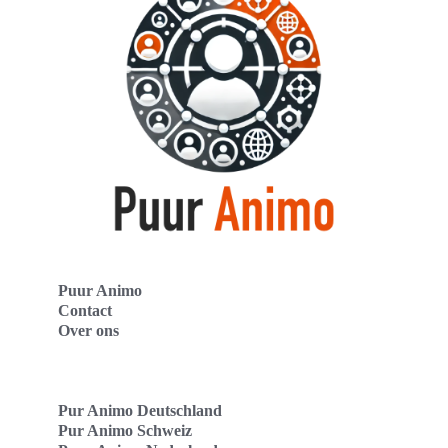
Puur Animo
Contact
Over ons
Pur Animo Deutschland
Pur Animo Schweiz