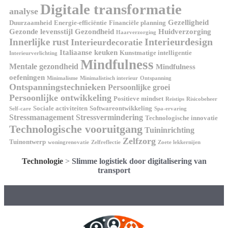
Digitale transformatie
analyse
Gezelligheid
Duurzaamheid
Energie-efficiëntie
Financiële planning
Gezonde levensstijl
Gezondheid
Huidverzorging
Haarverzorging
Interieurdesign
Innerlijke rust
Interieurdecoratie
Italiaanse keuken
Kunstmatige intelligentie
Interieurverlichting
Mindfulness
Mentale gezondheid
Mindfulness
oefeningen
Minimalisme
Minimalistisch interieur
Ontspanning
Ontspanningstechnieken
Persoonlijke groei
Persoonlijke ontwikkeling
Positieve mindset
Reistips
Risicobeheer
Sociale activiteiten
Softwareontwikkeling
Self-care
Spa-ervaring
Stressmanagement
Stressvermindering
Technologische innovatie
Technologische vooruitgang
Tuininrichting
Zelfzorg
Tuinontwerp
woningrenovatie
Zelfreflectie
Zoete lekkernijen
Technologie
>
Slimme logistiek door digitalisering van
transport