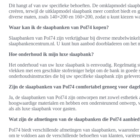
Dit hangt af van uw specifieke behoeften. De omklapmodel slaapban
creëren, terwijl de uitklapmodel slaapbank meer comfort biedt en g
diverse maten, zoals 140×200 en 160×200, zodat u kunt kiezen wat h
Waar kan ik de slaapbanken van Pol74 kopen?
Slaapbanken van Pol74 zijn verkrijgbaar bij diverse meubelwinkel
slaapbankencentrum.nl. U kunt hun aanbod doorbladeren om het mode
Hoe onderhoud ik mijn luxe slaapbank?
Het onderhoud van uw luxe slaapbank is eenvoudig. Regelmatig sto
vlekken met een geschikte stofreiniger helpt om de bank in goede st
onderhoudsinstructies die bij uw specifieke slaapbank zijn geleverd
Zijn de slaapbanken van Pol74 comfortabel genoeg voor dagel
Ja, de slaapbanken van Pol74 zijn ontworpen met zowel esthetiek 
hoogwaardige materialen en hebben een ondersteunend ontwerp, wa
als als luxe slaapbank voor gasten.
Wat zijn de afmetingen van de slaapbanken die Pol74 aanbied
Pol74 biedt verschillende afmetingen van slaapbanken, waaronde
om te voldoen aan de verschillende behoeften van klanten, variër