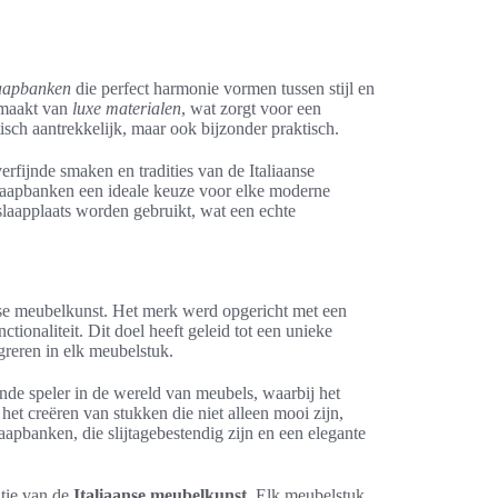
laapbanken
die perfect harmonie vormen tussen stijl en
gemaakt van
luxe materialen
, wat zorgt voor een
tisch aantrekkelijk, maar ook bijzonder praktisch.
erfijnde smaken en tradities van de Italiaanse
slaapbanken een ideale keuze voor elke moderne
slaapplaats worden gebruikt, wat een echte
aanse meubelkunst. Het merk werd opgericht met een
tionaliteit. Dit doel heeft geleid tot een unieke
greren in elk meubelstuk.
ande speler in de wereld van meubels, waarbij het
 het creëren van stukken die niet alleen mooi zijn,
laapbanken, die slijtagebestendig zijn en een elegante
tie van de
Italiaanse meubelkunst
. Elk meubelstuk