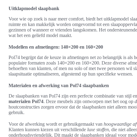
Uitklapmodel slaapbank
Voor wie op zoek is naar meer comfort, biedt het uitklapmodel sla
ruimte en kan makkelijk worden omgevormd tot een slaapoppervlak 
gezinnen of wanneer er vrienden langskomen. Het ondersteunende 
wat het een geliefd model maakt.
Modellen en afmetingen: 140×200 en 160×200
Pol74 begrijpt dat de keuze in afmetingen net zo belangrijk is als
populaire formaten zoals 140×200 en 160×200. Deze diverse afmeti
behoeften van klanten, of men nu solo of met twee personen wil sl
slaapsituatie optimaliseren, afgestemd op hun specifieke wensen.
Materialen en afwerking van Pol74 slaapbanken
De slaapbanken van Pol74 zijn een perfecte combinatie van stijl en
materialen Pol74
. Deze meubels zijn ontworpen met het oog op
d
houtconstructies zorgen ervoor dat de slaapbanken niet alleen moo
gebruik.
Voor de afwerking wordt er gebruikgemaakt van
hoogwaardige af
Klanten kunnen kiezen uit verschillende
luxe stoffen
, die niet alle
onderhoudsvriendelijk. Dit maakt de slaapbanken ideaal voor mode