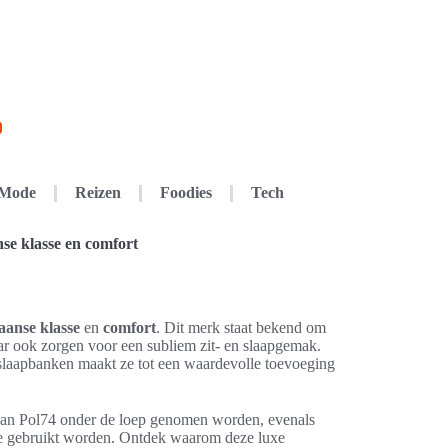
Mode
Reizen
Foodies
Tech
se klasse en comfort
iaanse klasse
en
comfort
. Dit merk staat bekend om
aar ook zorgen voor een subliem zit- en slaapgemak.
 slaapbanken maakt ze tot een waardevolle toevoeging
 van Pol74 onder de loep genomen worden, evenals
die gebruikt worden. Ontdek waarom deze luxe