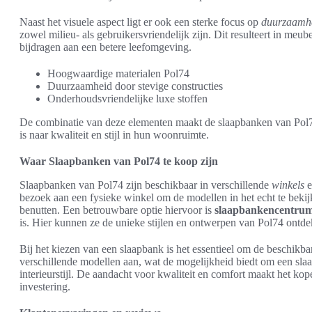
Naast het visuele aspect ligt er ook een sterke focus op
duurzaamh
zowel milieu- als gebruikersvriendelijk zijn. Dit resulteert in meub
bijdragen aan een betere leefomgeving.
Hoogwaardige materialen Pol74
Duurzaamheid door stevige constructies
Onderhoudsvriendelijke luxe stoffen
De combinatie van deze elementen maakt de slaapbanken van Pol74
is naar kwaliteit en stijl in hun woonruimte.
Waar Slaapbanken van Pol74 te koop zijn
Slaapbanken van Pol74 zijn beschikbaar in verschillende
winkels
e
bezoek aan een fysieke winkel om de modellen in het echt te beki
benutten. Een betrouwbare optie hiervoor is
slaapbankencentrum
is. Hier kunnen ze de unieke stijlen en ontwerpen van Pol74 ontd
Bij het kiezen van een slaapbank is het essentieel om de beschikb
verschillende modellen aan, wat de mogelijkheid biedt om een slaap
interieurstijl. De aandacht voor kwaliteit en comfort maakt het k
investering.