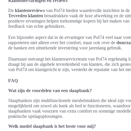
Klantenervaringen en reviews
De
klantenreviews
van Pol74 bieden waardevolle inzichten in de 
Tevreden klanten
benadrukken vaak de luxe afwerking en de uits
positieve ervaringen helpen toekomstige kopers bij het maken va
feedback van echte gebruikers.
Een bijzonder aspect dat in de ervaringen van Pol74 veel naar vor
rapporteren niet alleen over het comfort, maar ook over de
duurza
de banken een uitstekende investering voor jarenlang gebruik.
Daarnaast ontvangt het klantenserviceteam van Pol74 regelmatig lo
draagt bij aan de algehele tevredenheid van klanten, die zich ge
van Pol74 om klantgericht te zijn, versterkt de reputatie van het me
FAQ
Wat zijn de voordelen van een slaapbank?
Slaapbanken zijn multifunctionele meubelstukken die ideal zijn v
mogelijkheid om zowel als bank als bed te functioneren, waardoor 
slaapbanken vaak voorzien van extra comfort en sommige modelle
praktische opslagoplossingen.
Welk model slaapbank is het beste voor mij?