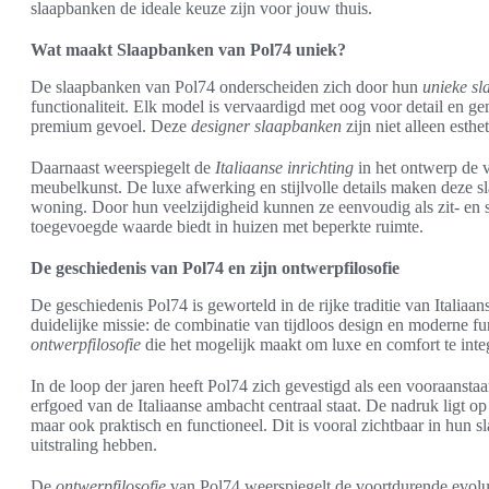
slaapbanken de ideale keuze zijn voor jouw thuis.
Wat maakt Slaapbanken van Pol74 uniek?
De slaapbanken van Pol74 onderscheiden zich door hun
unieke s
functionaliteit. Elk model is vervaardigd met oog voor detail en 
premium gevoel. Deze
designer slaapbanken
zijn niet alleen esthe
Daarnaast weerspiegelt de
Italiaanse inrichting
in het ontwerp de v
meubelkunst. De luxe afwerking en stijlvolle details maken deze 
woning. Door hun veelzijdigheid kunnen ze eenvoudig als zit- en 
toegevoegde waarde biedt in huizen met beperkte ruimte.
De geschiedenis van Pol74 en zijn ontwerpfilosofie
De geschiedenis Pol74 is geworteld in de rijke traditie van Itali
duidelijke missie: de combinatie van tijdloos design en moderne func
ontwerpfilosofie
die het mogelijk maakt om luxe en comfort te inte
In de loop der jaren heeft Pol74 zich gevestigd als een vooraansta
erfgoed van de Italiaanse ambacht centraal staat. De nadruk ligt op
maar ook praktisch en functioneel. Dit is vooral zichtbaar in hun s
uitstraling hebben.
De
ontwerpfilosofie
van Pol74 weerspiegelt de voortdurende evolu