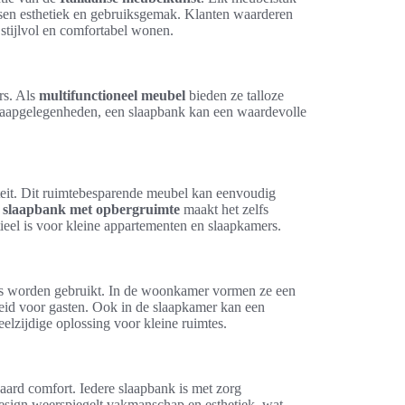
sen esthetiek en gebruiksgemak. Klanten waarderen
tijlvol en comfortabel wonen.
rs. Als
multifunctioneel meubel
bieden ze talloze
 slaapgelegenheden, een slaapbank kan een waardevolle
iteit. Dit ruimtebesparende meubel kan eenvoudig
n
slaapbank met opbergruimte
maakt het zelfs
ieel is voor kleine appartementen en slaapkamers.
mtes worden gebruikt. In de woonkamer vormen ze een
nheid voor gasten. Ook in de slaapkamer kan een
elzijdige oplossing voor kleine ruimtes.
ard comfort. Iedere slaapbank is met zorg
 design weerspiegelt vakmanschap en esthetiek, wat