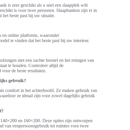
k is zeer geschikt als u snel een slaapplek wilt
eschikt is voor twee personen. Slaapbanken zijn er in
et beste past bij uw situatie.
s en online platforms, waaronder
l te vinden dat het beste past bij uw interieur.
fzuigen met een zachte borstel en het reinigen van
aat te houden. Controleer altijd de
 voor de beste resultaten.
ijks gebruik?
als comfort in het achterhoofd. Ze maken gebruik van
ardoor ze ideaal zijn voor zowel dagelijks gebruik
t?
r 140×200 en 160×200. Deze opties zijn ontworpen
end van eenpersoonsgebruik tot ruimtes voor twee