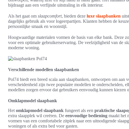
bijdraagt aan een verfijnde uitstraling in elk interieur.
Als het gaat om
slaapcomfort
, bieden deze
luxe slaapbanken
uits
dagelijks gebruik als voor logeerpartijen. Klanten hebben de keuze 
persoonlijke smaak en woonstijl.
Hoogwaardige materialen vormen de basis van elke bank. Deze zor
voor een optimale gebruikerservaring. De veelzijdigheid van de
sl
moderne woning.
Verschillende modellen slaapbanken
Pol74 biedt een breed scala aan slaapbanken, ontworpen om aan v
verscheidenheid zijn twee populaire modellen te onderscheiden, 
modellen zorgen ervoor dat gebruikers eenvoudig kunnen kiezen 
Omklapmodel slaapbank
Het
omklapmodel slaapbank
fungeert als een
praktische slaapo
extra slaapplek wil creëren. De
eenvoudige bediening
maakt het m
vormen van een comfortabele zitplek naar een uitnodigende slaapge
woningen of als extra bed voor gasten.