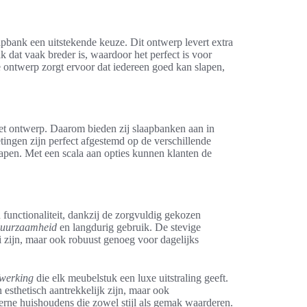
apbank een uitstekende keuze. Dit ontwerp levert extra
dat vaak breder is, waardoor het perfect is voor
ontwerp zorgt ervoor dat iedereen goed kan slapen,
 het ontwerp. Daarom bieden zij slaapbanken aan in
ngen zijn perfect afgestemd op de verschillende
apen. Met een scala aan opties kunnen klanten de
 functionaliteit, dankzij de zorgvuldig gekozen
uurzaamheid
en langdurig gebruik. De stevige
i zijn, maar ook robuust genoeg voor dagelijks
werking
die elk meubelstuk een luxe uitstraling geeft.
en esthetisch aantrekkelijk zijn, maar ook
rne huishoudens die zowel stijl als gemak waarderen.