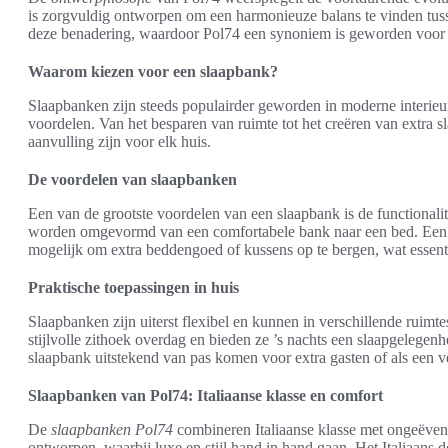
is zorgvuldig ontworpen om een harmonieuze balans te vinden tus
deze benadering, waardoor Pol74 een synoniem is geworden voor s
Waarom kiezen voor een slaapbank?
Slaapbanken zijn steeds populairder geworden in moderne interieu
voordelen. Van het besparen van ruimte tot het creëren van extra
aanvulling zijn voor elk huis.
De voordelen van slaapbanken
Een van de grootste voordelen van een slaapbank is de functional
worden omgevormd van een comfortabele bank naar een bed. Ee
mogelijk om extra beddengoed of kussens op te bergen, wat essent
Praktische toepassingen in huis
Slaapbanken zijn uiterst flexibel en kunnen in verschillende rui
stijlvolle zithoek overdag en bieden ze ’s nachts een slaapgelege
slaapbank uitstekend van pas komen voor extra gasten of als een ve
Slaapbanken van Pol74: Italiaanse klasse en comfort
De
slaapbanken Pol74
combineren Italiaanse klasse met ongeëvena
ontworpen, waarbij luxe en stijl hand in hand gaan. Het Italiaans