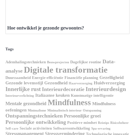
Hoe ontwikkel je gezonde gewoontes?
Tags
Data-
Ademhalingstechnieken
Dagelijkse routine
Bouwprojecten
Digitale transformatie
analyse
Gezelligheid
Duurzaamheid
Energie-efficiëntie
Financiële planning
Gezonde levensstijl
Gezondheid
Huidverzorging
Haarverzorging
Interieurdesign
Innerlijke rust
Interieurdecoratie
Italiaanse keuken
Kunstmatige intelligentie
Interieurverlichting
Mindfulness
Mentale gezondheid
Mindfulness
oefeningen
Minimalisme
Minimalistisch interieur
Ontspanning
Ontspanningstechnieken
Persoonlijke groei
Persoonlijke ontwikkeling
Positieve mindset
Reistips
Risicobeheer
Sociale activiteiten
Softwareontwikkeling
Self-care
Spa-ervaring
Stressmanagement
Stressvermindering
Technologische innovatie