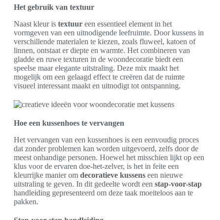
Het gebruik van textuur
Naast kleur is
textuur
een essentieel element in het
vormgeven van een uitnodigende leefruimte. Door kussens in
verschillende materialen te kiezen, zoals fluweel, katoen of
linnen, ontstaat er diepte en warmte. Het combineren van
gladde en ruwe texturen in de woondecoratie biedt een
speelse maar elegante uitstraling. Deze mix maakt het
mogelijk om een gelaagd effect te creëren dat de ruimte
visueel interessant maakt en uitnodigt tot ontspanning.
Hoe een kussenhoes te vervangen
Het vervangen van een kussenhoes is een eenvoudig proces
dat zonder problemen kan worden uitgevoerd, zelfs door de
meest onhandige personen. Hoewel het misschien lijkt op een
klus voor de ervaren doe-het-zelver, is het in feite een
kleurrijke manier om
decoratieve kussens
een nieuwe
uitstraling te geven. In dit gedeelte wordt een
stap-voor-stap
handleiding gepresenteerd om deze taak moeiteloos aan te
pakken.