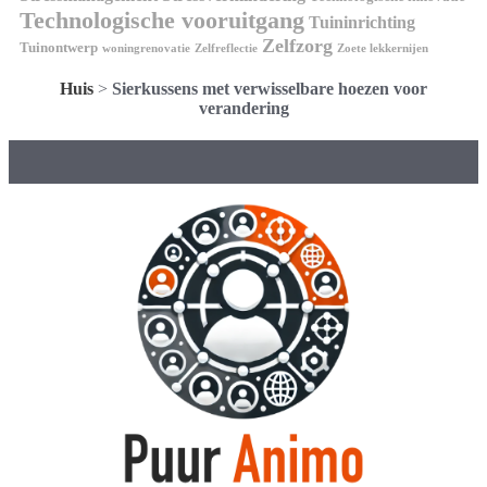
Technologische vooruitgang
Tuininrichting
Zelfzorg
Tuinontwerp
woningrenovatie
Zelfreflectie
Zoete lekkernijen
Huis
>
Sierkussens met verwisselbare hoezen voor
verandering