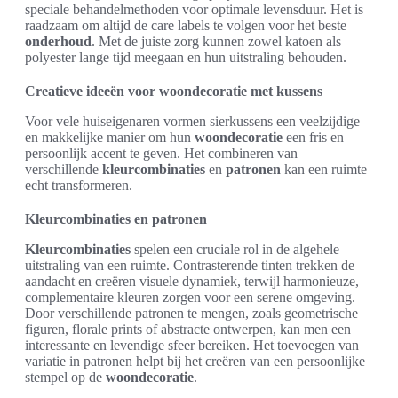
speciale behandelmethoden voor optimale levensduur. Het is
raadzaam om altijd de care labels te volgen voor het beste
onderhoud
. Met de juiste zorg kunnen zowel katoen als
polyester lange tijd meegaan en hun uitstraling behouden.
Creatieve ideeën voor woondecoratie met kussens
Voor vele huiseigenaren vormen sierkussens een veelzijdige
en makkelijke manier om hun
woondecoratie
een fris en
persoonlijk accent te geven. Het combineren van
verschillende
kleurcombinaties
en
patronen
kan een ruimte
echt transformeren.
Kleurcombinaties en patronen
Kleurcombinaties
spelen een cruciale rol in de algehele
uitstraling van een ruimte. Contrasterende tinten trekken de
aandacht en creëren visuele dynamiek, terwijl harmonieuze,
complementaire kleuren zorgen voor een serene omgeving.
Door verschillende patronen te mengen, zoals geometrische
figuren, florale prints of abstracte ontwerpen, kan men een
interessante en levendige sfeer bereiken. Het toevoegen van
variatie in patronen helpt bij het creëren van een persoonlijke
stempel op de
woondecoratie
.