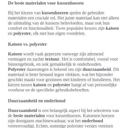
De beste materialen voor kussenhoezen
Bij het kiezen van
kussenhoezen
spelen de gebruikte
materialen een cruciale rol. Het juiste materiaal kan niet alleen
de uitstraling van de kussens beïnvloeden, maar ook hun
comfort en functionaliteit. Twee populaire keuzes zijn
katoen
en
polyester
, elk met hun eigen voordelen.
Katoen vs. polyester
Katoen
wordt vaak geprezen vanwege zijn ademend
vermogen en zachte
textuur
. Het is comfortabel, vooral voor
binnengebruik, en ook gemakkelijk te onderhouden.
Polyester
daarentegen is bekend om zijn
duurzaamheid
. Dit
materiaal is beter bestand tegen vlekken, wat het bijzonder
geschikt maakt voor gezinnen met kinderen of huisdieren. Het
kiezen tussen
katoen
en
polyester
hangt af van persoonlijke
voorkeur en de specifieke gebruiksbehoeften.
Duurzaamheid en onderhoud
Duurzaamheid
is een belangrijk aspect bij het selecteren van
de
beste materialen
voor kussenhoezen. Katoenen hoezen
zijn doorgaans machinewasbaar, wat het
onderhoud
vereenvoudigt. Echter, sommige polyester versies vereisen