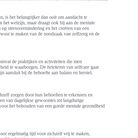
n, is het belangrijker dan ooit om aandacht te
n het welzijn, maar draagt ook bij aan de mentale
ijn op stressvermindering en het creëren van een
bewust te maken van de noodzaak van zelfzorg en de
 omvat de praktijken en activiteiten die men
dheid te waarborgen. De
betekenis
van selfcare gaat
jn aansluit bij de behoefte aan balans en herstel.
zelf zorgen door hun behoeften te erkennen en
ren van dagelijkse gewoontes tot langdurige
al voor het behouden van een goede mentale gezondheid
or regelmatig tijd voor zichzelf vrij te maken,