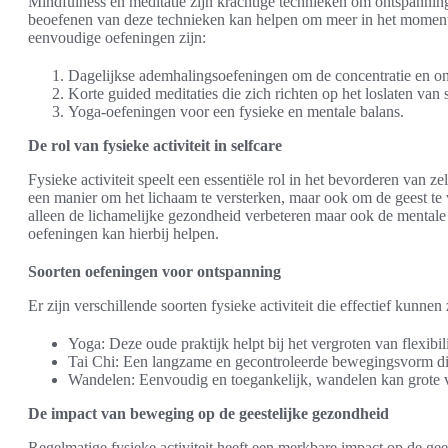
Mindfulness en meditatie zijn krachtige technieken om ontspanning 
beoefenen van deze technieken kan helpen om meer in het moment 
eenvoudige oefeningen zijn:
Dagelijkse ademhalingsoefeningen om de concentratie en on
Korte guided meditaties die zich richten op het loslaten van
Yoga-oefeningen voor een fysieke en mentale balans.
De rol van fysieke activiteit in selfcare
Fysieke activiteit speelt een essentiële rol in het bevorderen van z
een manier om het lichaam te versterken, maar ook om de geest te 
alleen de lichamelijke gezondheid verbeteren maar ook de mentale
oefeningen kan hierbij helpen.
Soorten oefeningen voor ontspanning
Er zijn verschillende soorten fysieke activiteit die effectief kunnen
Yoga: Deze oude praktijk helpt bij het vergroten van flexibil
Tai Chi: Een langzame en gecontroleerde bewegingsvorm die 
Wandelen: Eenvoudig en toegankelijk, wandelen kan grote v
De impact van beweging op de geestelijke gezondheid
Regelmatige fysieke activiteit heeft een merkbare impact op de gee