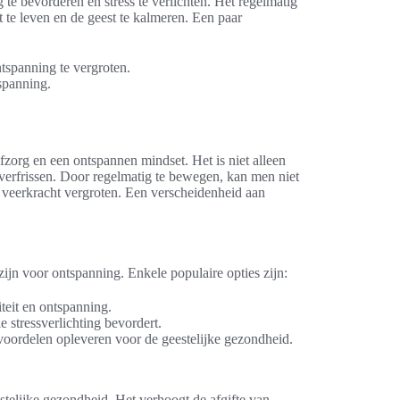
te bevorderen en stress te verlichten. Het regelmatig
te leven en de geest te kalmeren. Een paar
tspanning te vergroten.
 spanning.
elfzorg en een ontspannen mindset. Het is niet alleen
verfrissen. Door regelmatig te bewegen, kan men niet
 veerkracht vergroten. Een verscheidenheid aan
 zijn voor ontspanning. Enkele populaire opties zijn:
iteit en ontspanning.
stressverlichting bevordert.
oordelen opleveren voor de geestelijke gezondheid.
stelijke gezondheid. Het verhoogt de afgifte van