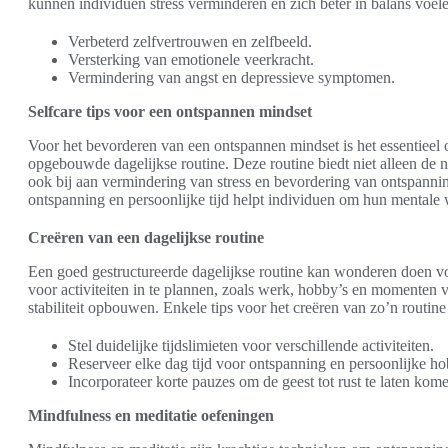
kunnen individuen stress verminderen en zich beter in balans voel
Verbeterd zelfvertrouwen en zelfbeeld.
Versterking van emotionele veerkracht.
Vermindering van angst en depressieve symptomen.
Selfcare tips voor een ontspannen mindset
Voor het bevorderen van een ontspannen mindset is het essentieel
opgebouwde dagelijkse routine. Deze routine biedt niet alleen de no
ook bij aan vermindering van stress en bevordering van ontspannin
ontspanning en persoonlijke tijd helpt individuen om hun mentale w
Creëren van een dagelijkse routine
Een goed gestructureerde dagelijkse routine kan wonderen doen vo
voor activiteiten in te plannen, zoals werk, hobby’s en momenten v
stabiliteit opbouwen. Enkele tips voor het creëren van zo’n routine 
Stel duidelijke tijdslimieten voor verschillende activiteiten.
Reserveer elke dag tijd voor ontspanning en persoonlijke ho
Incorporateer korte pauzes om de geest tot rust te laten kom
Mindfulness en meditatie oefeningen