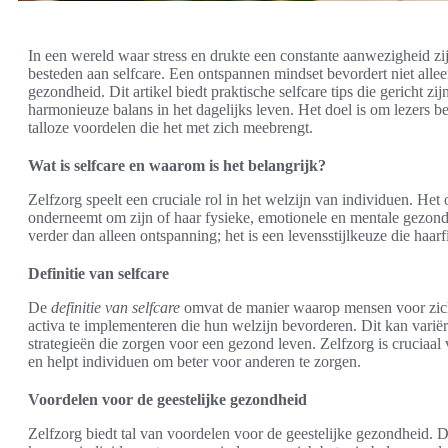
In een wereld waar stress en drukte een constante aanwezigheid zij
besteden aan selfcare. Een ontspannen mindset bevordert niet allee
gezondheid. Dit artikel biedt praktische selfcare tips die gericht z
harmonieuze balans in het dagelijks leven. Het doel is om lezers 
talloze voordelen die het met zich meebrengt.
Wat is selfcare en waarom is het belangrijk?
Zelfzorg speelt een cruciale rol in het welzijn van individuen. Het
onderneemt om zijn of haar fysieke, emotionele en mentale gezon
verder dan alleen ontspanning; het is een levensstijlkeuze die haarfi
Definitie van selfcare
De
definitie van selfcare
omvat de manier waarop mensen voor zich
activa te implementeren die hun welzijn bevorderen. Dit kan varië
strategieën die zorgen voor een gezond leven. Zelfzorg is crucia
en helpt individuen om beter voor anderen te zorgen.
Voordelen voor de geestelijke gezondheid
Zelfzorg biedt tal van voordelen voor de geestelijke gezondheid. Do