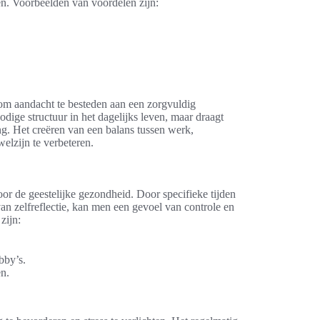
en. Voorbeelden van voordelen zijn:
 om aandacht te besteden aan een zorgvuldig
dige structuur in het dagelijks leven, maar draagt
g. Het creëren van een balans tussen werk,
elzijn te verbeteren.
or de geestelijke gezondheid. Door specifieke tijden
an zelfreflectie, kan men een gevoel van controle en
zijn:
bby’s.
en.