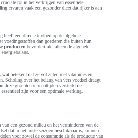
cruciale rol in het verkrijgen van essentiële
ding
ervaren vaak een gezonder dieet dat rijker is aan
 heeft een directe invloed op de algehele
er voedingsstoffen dan goederen die buiten hun
se producten
bevordert niet alleen de algehele
 energiebalans.
at betekent dat ze vol zitten met vitamines en
fen. Scholing over het belang van vers voedsel draagt
an deze groenten in maaltijden versterkt de
 essentieel zijn voor een optimale werking.
en van een gezond milieu en het verminderen van de
sel dat in het juiste seizoen beschikbaar is, kunnen
rdelen voor zowel de consumptie als de productie van