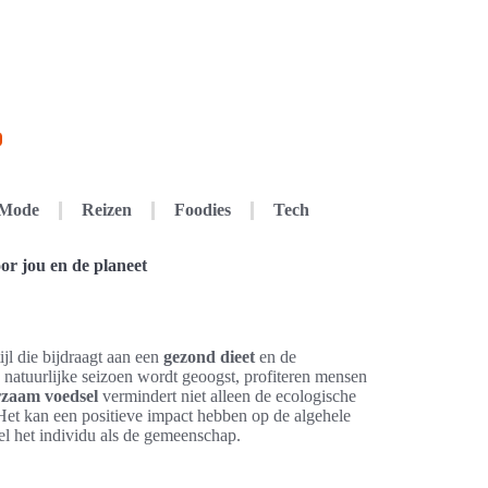
Mode
Reizen
Foodies
Tech
or jou en de planeet
tijl die bijdraagt aan een
gezond dieet
en de
 natuurlijke seizoen wordt geoogst, profiteren mensen
zaam voedsel
vermindert niet alleen de ecologische
 Het kan een positieve impact hebben op de algehele
l het individu als de gemeenschap.