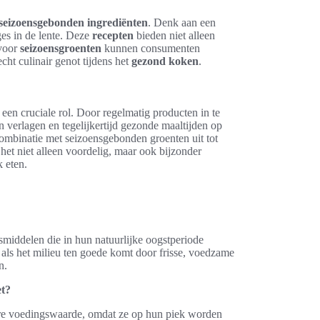
seizoensgebonden ingrediënten
. Denk aan een
ges in de lente. Deze
recepten
bieden niet alleen
 voor
seizoensgroenten
kunnen consumenten
cht culinair genot tijdens het
gezond koken
.
een cruciale rol. Door regelmatig producten in te
 verlagen en tegelijkertijd gezonde maaltijden op
combinatie met seizoensgebonden groenten uit tot
et niet alleen voordelig, maar ook bijzonder
 eten.
middelen die in hun natuurlijke oogstperiode
 als het milieu ten goede komt door frisse, voedzame
n.
et?
re voedingswaarde, omdat ze op hun piek worden