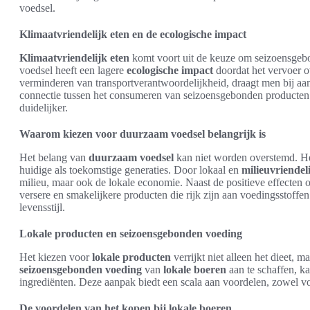
voedsel.
Klimaatvriendelijk eten en de ecologische impact
Klimaatvriendelijk eten
komt voort uit de keuze om seizoensge
voedsel heeft een lagere
ecologische impact
doordat het vervoer o
verminderen van transportverantwoordelijkheid, draagt men bij aan 
connectie tussen het consumeren van seizoensgebonden producten 
duidelijker.
Waarom kiezen voor duurzaam voedsel belangrijk is
Het belang van
duurzaam voedsel
kan niet worden overstemd. He
huidige als toekomstige generaties. Door lokaal en
milieuvriendel
milieu, maar ook de lokale economie. Naast de positieve effecten
versere en smakelijkere producten die rijk zijn aan voedingsstoffe
levensstijl.
Lokale producten en seizoensgebonden voeding
Het kiezen voor
lokale producten
verrijkt niet alleen het dieet,
seizoensgebonden voeding
van
lokale boeren
aan te schaffen, k
ingrediënten. Deze aanpak biedt een scala aan voordelen, zowel v
De voordelen van het kopen bij lokale boeren