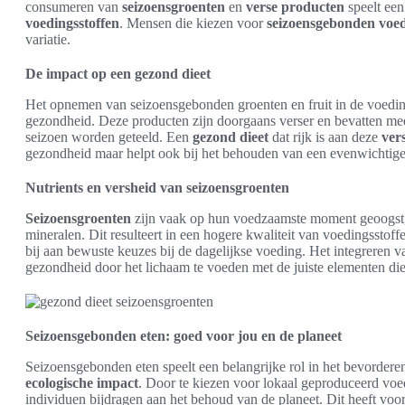
consumeren van
seizoensgroenten
en
verse producten
speelt een 
voedingsstoffen
. Mensen die kiezen voor
seizoensgebonden voe
variatie.
De impact op een gezond dieet
Het opnemen van seizoensgebonden groenten en fruit in de voeding
gezondheid. Deze producten zijn doorgaans verser en bevatten me
seizoen worden geteeld. Een
gezond dieet
dat rijk is aan deze
ver
gezondheid maar helpt ook bij het behouden van een evenwichtige
Nutrients en versheid van seizoensgroenten
Seizoensgroenten
zijn vaak op hun voedzaamste moment geoogst, w
mineralen. Dit resulteert in een hogere kwaliteit van voedingsstof
bij aan bewuste keuzes bij de dagelijkse voeding. Het integreren v
gezondheid door het lichaam te voeden met de juiste elementen die
Seizoensgebonden eten: goed voor jou en de planeet
Seizoensgebonden eten speelt een belangrijke rol in het bevorder
ecologische impact
. Door te kiezen voor lokaal geproduceerd voed
individuen bijdragen aan het behoud van de planeet. Dit heeft voo