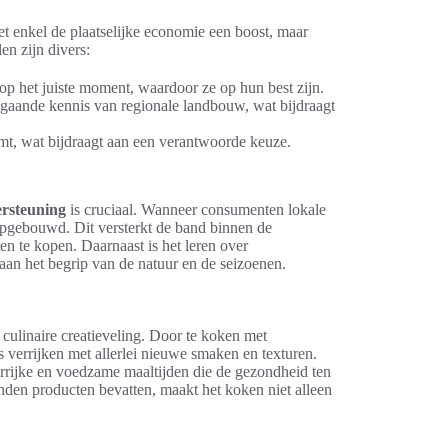
et enkel de plaatselijke economie een boost, maar
n zijn divers:
p het juiste moment, waardoor ze op hun best zijn.
aande kennis van regionale landbouw, wat bijdraagt
t, wat bijdraagt aan een verantwoorde keuze.
rsteuning
is cruciaal. Wanneer consumenten lokale
opgebouwd. Dit versterkt de band binnen de
 te kopen. Daarnaast is het leren over
aan het begrip van de natuur en de seizoenen.
culinaire creatieveling. Door te koken met
errijken met allerlei nieuwe smaken en texturen.
leurrijke en voedzame maaltijden die de gezondheid ten
den producten bevatten, maakt het koken niet alleen