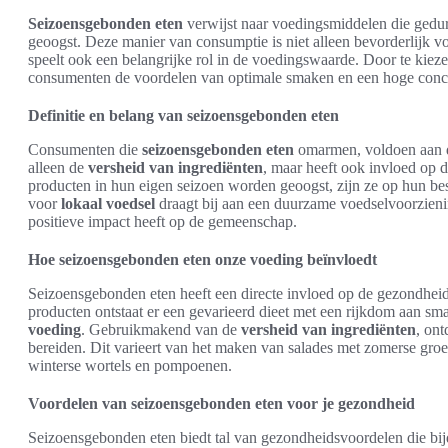
Seizoensgebonden eten
verwijst naar voedingsmiddelen die gedur
geoogst. Deze manier van consumptie is niet alleen bevorderlijk 
speelt ook een belangrijke rol in de voedingswaarde. Door te kiez
consumenten de voordelen van optimale smaken en een hoge conc
Definitie en belang van seizoensgebonden eten
Consumenten die
seizoensgebonden eten
omarmen, voldoen aan de
alleen de
versheid van ingrediënten
, maar heeft ook invloed op 
producten in hun eigen seizoen worden geoogst, zijn ze op hun bes
voor
lokaal voedsel
draagt bij aan een duurzame voedselvoorzieni
positieve impact heeft op de gemeenschap.
Hoe seizoensgebonden eten onze voeding beïnvloedt
Seizoensgebonden eten heeft een directe invloed op de gezondhei
producten ontstaat er een gevarieerd dieet met een rijkdom aan sm
voeding
. Gebruikmakend van de
versheid van ingrediënten
, on
bereiden. Dit varieert van het maken van salades met zomerse groe
winterse wortels en pompoenen.
Voordelen van seizoensgebonden eten voor je gezondheid
Seizoensgebonden eten biedt tal van gezondheidsvoordelen die bijd