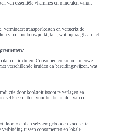
jgen van essentiële vitamines en mineralen vanuit
 vermindert transportkosten en versterkt de
uurzame landbouwpraktijken, wat bijdraagt aan het
ngrediënten?
smaken en texturen. Consumenten kunnen nieuwe
met verschillende kruiden en bereidingswijzen, wat
ductie door koolstofuitstoot te verlagen en
edsel is essentieel voor het behouden van een
oot door lokaal en seizoensgebonden voedsel te
de verbinding tussen consumenten en lokale