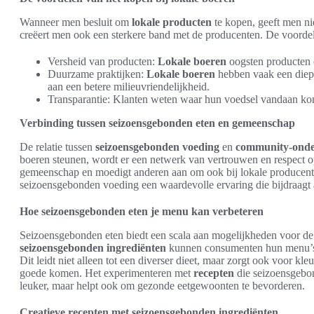
Wanneer men besluit om
lokale producten
te kopen, geeft men ni
creëert men ook een sterkere band met de producenten. De voordele
Versheid van producten:
Lokale boeren
oogsten producten o
Duurzame praktijken:
Lokale boeren
hebben vaak een diepg
aan een betere milieuvriendelijkheid.
Transparantie: Klanten weten waar hun voedsel vandaan kom
Verbinding tussen seizoensgebonden eten en gemeenschap
De relatie tussen
seizoensgebonden voeding
en
community-onde
boeren steunen, wordt er een netwerk van vertrouwen en respect 
gemeenschap en moedigt anderen aan om ook bij lokale producenten
seizoensgebonden voeding een waardevolle ervaring die bijdraagt 
Hoe seizoensgebonden eten je menu kan verbeteren
Seizoensgebonden eten biedt een scala aan mogelijkheden voor de 
seizoensgebonden ingrediënten
kunnen consumenten hun menu’s v
Dit leidt niet alleen tot een diverser dieet, maar zorgt ook voor k
goede komen. Het experimenteren met
recepten
die seizoensgebon
leuker, maar helpt ook om gezonde eetgewoonten te bevorderen.
Creatieve recepten met seizoensgebonden ingrediënten