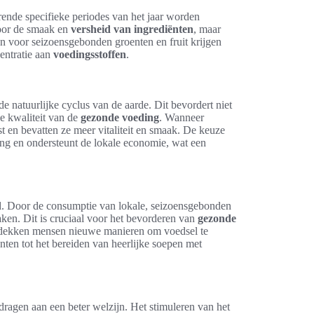
ende specifieke periodes van het jaar worden
voor de smaak en
versheid van ingrediënten
, maar
en voor seizoensgebonden groenten en fruit krijgen
entratie aan
voedingsstoffen
.
 natuurlijke cyclus van de aarde. Dit bevordert niet
de kwaliteit van de
gezonde voeding
. Wanneer
t en bevatten ze meer vitaliteit en smaak. De keuze
ng en ondersteunt de lokale economie, wat een
d. Door de consumptie van lokale, seizoensgebonden
aken. Dit is cruciaal voor het bevorderen van
gezonde
tdekken mensen nieuwe manieren om voedsel te
nten tot het bereiden van heerlijke soepen met
ragen aan een beter welzijn. Het stimuleren van het