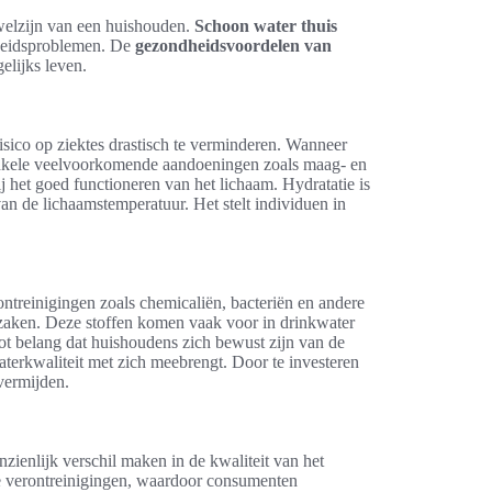
 welzijn van een huishouden.
Schoon water thuis
dheidsproblemen. De
gezondheidsvoordelen van
gelijks leven.
isico op ziektes drastisch te verminderen. Wanneer
enkele veelvoorkomende aandoeningen zoals maag- en
 het goed functioneren van het lichaam. Hydratatie is
van de lichaamstemperatuur. Het stelt individuen in
ntreinigingen zoals chemicaliën, bacteriën en andere
zaken. Deze stoffen komen vaak voor in drinkwater
ot belang dat huishoudens zich bewust zijn van de
waterkwaliteit met zich meebrengt. Door te investeren
vermijden.
zienlijk verschil maken in de kwaliteit van het
ke verontreinigingen, waardoor consumenten