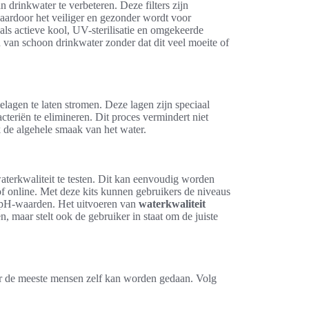
n drinkwater te verbeteren. Deze filters zijn
aardoor het veiliger en gezonder wordt voor
ls actieve kool, UV-sterilisatie en omgekeerde
 van schoon drinkwater zonder dat dit veel moeite of
ielagen te laten stromen. Deze lagen zijn speciaal
teriën te elimineren. Dit proces vermindert niet
k de algehele smaak van het water.
 waterkwaliteit te testen. Dit kan eenvoudig worden
 of online. Met deze kits kunnen gebruikers de niveaus
en pH-waarden. Het uitvoeren van
waterkwaliteit
n, maar stelt ook de gebruiker in staat om de juiste
oor de meeste mensen zelf kan worden gedaan. Volg