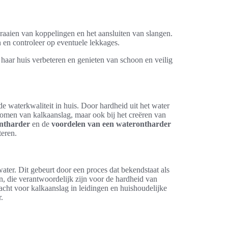
.
draaien van koppelingen en het aansluiten van slangen.
n en controleer op eventuele lekkages.
 haar huis verbeteren en genieten van schoon en veilig
 de waterkwaliteit in huis. Door hardheid uit het water
rkomen van kalkaanslag, maar ook bij het creëren van
ntharder
en de
voordelen van een waterontharder
teren.
ater. Dit gebeurt door een proces dat bekendstaat als
, die verantwoordelijk zijn voor de hardheid van
cht voor kalkaanslag in leidingen en huishoudelijke
.