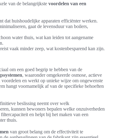
kele van de belangrijkste
voordelen van een
t dat huishoudelijke apparaten efficiënter werken.
inimaliseren, gaat de levensduur van boilers,
hoon water thuis, wat kan leiden tot aangename
n.
reist vaak minder zeep, wat kostenbesparend kan zijn.
uciaal om een goed begrip te hebben van de
ngssystemen
, waaronder omgekeerde osmose, actieve
en voordelen en werkt op unieke wijze om ongewenste
teem hangt voornamelijk af van de specifieke behoeften
finitieve beslissing neemt over welk
alyseren, kunnen bewoners bepalen welke onzuiverheden
filtercapaciteit en helpt bij het maken van een
er thuis.
emen
van groot belang om de effectiviteit te
n de aanbevelingen van de fabrikant zijn essentieel