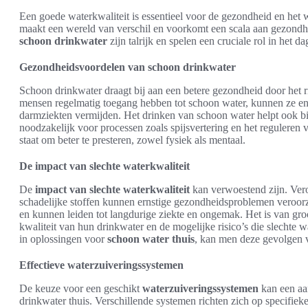
Een goede waterkwaliteit is essentieel voor de gezondheid en het
maakt een wereld van verschil en voorkomt een scala aan gezon
schoon drinkwater
zijn talrijk en spelen een cruciale rol in het da
Gezondheidsvoordelen van schoon drinkwater
Schoon drinkwater draagt bij aan een betere gezondheid door het r
mensen regelmatig toegang hebben tot schoon water, kunnen ze 
darmziekten vermijden. Het drinken van schoon water helpt ook bij
noodzakelijk voor processen zoals spijsvertering en het reguleren 
staat om beter te presteren, zowel fysiek als mentaal.
De impact van slechte waterkwaliteit
De
impact van slechte waterkwaliteit
kan verwoestend zijn. Vero
schadelijke stoffen kunnen ernstige gezondheidsproblemen veroor
en kunnen leiden tot langdurige ziekte en ongemak. Het is van gro
kwaliteit van hun drinkwater en de mogelijke risico’s die slechte 
in oplossingen voor
schoon water thuis
, kan men deze gevolgen 
Effectieve waterzuiveringssystemen
De keuze voor een geschikt
waterzuiveringssystemen
kan een aan
drinkwater thuis. Verschillende systemen richten zich op specifie