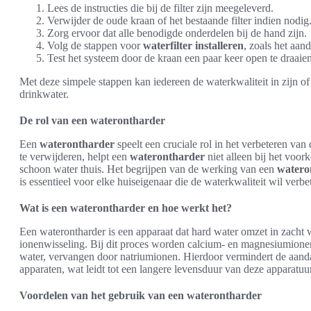
Lees de instructies die bij de filter zijn meegeleverd.
Verwijder de oude kraan of het bestaande filter indien nodig
Zorg ervoor dat alle benodigde onderdelen bij de hand zijn.
Volg de stappen voor
waterfilter installeren
, zoals het aan
Test het systeem door de kraan een paar keer open te draaie
Met deze simpele stappen kan iedereen de waterkwaliteit in zijn of
drinkwater.
De rol van een waterontharder
Een
waterontharder
speelt een cruciale rol in het verbeteren van
te verwijderen, helpt een
waterontharder
niet alleen bij het voo
schoon water thuis. Het begrijpen van de werking van een
watero
is essentieel voor elke huiseigenaar die de waterkwaliteit wil verbe
Wat is een waterontharder en hoe werkt het?
Een waterontharder is een apparaat dat hard water omzet in zacht w
ionenwisseling. Bij dit proces worden calcium- en magnesiumionen
water, vervangen door natriumionen. Hierdoor vermindert de aanda
apparaten, wat leidt tot een langere levensduur van deze apparatuur
Voordelen van het gebruik van een waterontharder