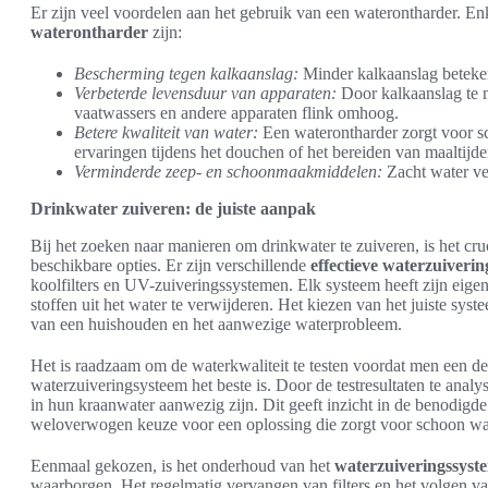
Er zijn veel voordelen aan het gebruik van een waterontharder. En
waterontharder
zijn:
Bescherming tegen kalkaanslag:
Minder kalkaanslag beteken
Verbeterde levensduur van apparaten:
Door kalkaanslag te m
vaatwassers en andere apparaten flink omhoog.
Betere kwaliteit van water:
Een waterontharder zorgt voor sc
ervaringen tijdens het douchen of het bereiden van maaltijde
Verminderde zeep- en schoonmaakmiddelen:
Zacht water ve
Drinkwater zuiveren: de juiste aanpak
Bij het zoeken naar manieren om drinkwater te zuiveren, is het cr
beschikbare opties. Er zijn verschillende
effectieve waterzuiveri
koolfilters en UV-zuiveringssystemen. Elk systeem heeft zijn eig
stoffen uit het water te verwijderen. Het kiezen van het juiste sys
van een huishouden en het aanwezige waterprobleem.
Het is raadzaam om de waterkwaliteit te testen voordat men een de
waterzuiveringsysteem het beste is. Door de testresultaten te an
in hun kraanwater aanwezig zijn. Dit geeft inzicht in de benodigde 
weloverwogen keuze voor een oplossing die zorgt voor schoon wat
Eenmaal gekozen, is het onderhoud van het
waterzuiveringssyst
waarborgen. Het regelmatig vervangen van filters en het volgen va