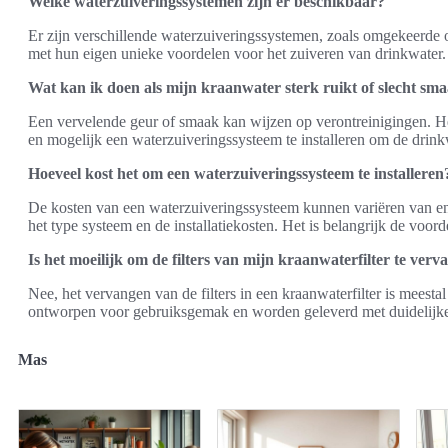
Welke waterzuiveringssystemen zijn er beschikbaar?
Er zijn verschillende waterzuiveringssystemen, zoals omgekeerde o
met hun eigen unieke voordelen voor het zuiveren van drinkwater.
Wat kan ik doen als mijn kraanwater sterk ruikt of slecht sm
Een vervelende geur of smaak kan wijzen op verontreinigingen. Het 
en mogelijk een waterzuiveringssysteem te installeren om de drinkw
Hoeveel kost het om een waterzuiveringssysteem te installeren
De kosten van een waterzuiveringssysteem kunnen variëren van enke
het type systeem en de installatiekosten. Het is belangrijk de voor
Is het moeilijk om de filters van mijn kraanwaterfilter te ver
Nee, het vervangen van de filters in een kraanwaterfilter is meesta
ontworpen voor gebruiksgemak en worden geleverd met duidelijke 
Mas