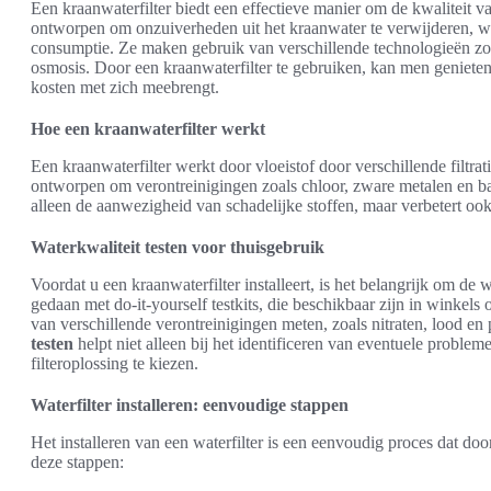
Een kraanwaterfilter biedt een effectieve manier om de kwaliteit va
ontworpen om onzuiverheden uit het kraanwater te verwijderen, w
consumptie. Ze maken gebruik van verschillende technologieën zoa
osmosis. Door een kraanwaterfilter te gebruiken, kan men genieten
kosten met zich meebrengt.
Hoe een kraanwaterfilter werkt
Een kraanwaterfilter werkt door vloeistof door verschillende filtrat
ontworpen om verontreinigingen zoals chloor, zware metalen en bac
alleen de aanwezigheid van schadelijke stoffen, maar verbetert oo
Waterkwaliteit testen voor thuisgebruik
Voordat u een kraanwaterfilter installeert, is het belangrijk om de
gedaan met do-it-yourself testkits, die beschikbaar zijn in winkels
van verschillende verontreinigingen meten, zoals nitraten, lood 
testen
helpt niet alleen bij het identificeren van eventuele probleme
filteroplossing te kiezen.
Waterfilter installeren: eenvoudige stappen
Het installeren van een waterfilter is een eenvoudig proces dat d
deze stappen: