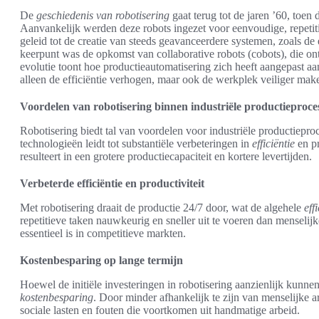
De
geschiedenis van robotisering
gaat terug tot de jaren ’60, toen 
Aanvankelijk werden deze robots ingezet voor eenvoudige, repetit
geleid tot de creatie van steeds geavanceerdere systemen, zoals d
keerpunt was de opkomst van collaborative robots (cobots), die o
evolutie toont hoe productieautomatisering zich heeft aangepast aan
alleen de efficiëntie verhogen, maar ook de werkplek veiliger mak
Voordelen van robotisering binnen industriële productieproce
Robotisering biedt tal van voordelen voor industriële productiep
technologieën leidt tot substantiële verbeteringen in
efficiëntie
en pr
resulteert in een grotere productiecapaciteit en kortere levertijden.
Verbeterde efficiëntie en productiviteit
Met robotisering draait de productie 24/7 door, wat de algehele
eff
repetitieve taken nauwkeurig en sneller uit te voeren dan menselijk
essentieel is in competitieve markten.
Kostenbesparing op lange termijn
Hoewel de initiële investeringen in robotisering aanzienlijk kunnen z
kostenbesparing
. Door minder afhankelijk te zijn van menselijke a
sociale lasten en fouten die voortkomen uit handmatige arbeid.