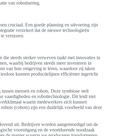
atie van robotisering.
en cruciaal. Een goede planning en uitvoering zijn
tegratie verzekert dat de nieuwe technologieën
 te verstoren.
n die steeds sterker verweven raakt met innovaties in
men, waarbij bedrijven steeds meer investeren in
t om van hun omgeving te leren, waardoor zij taken
rdoor kunnen productielijnen efficiënter ingericht
tussen mensen en robots. Deze symbiose stelt
ke vaardigheden en robottechnologie. Dit leidt niet
ger werkklimaat waarin medewerkers zich kunnen
 robots (cobots) zijn een duidelijk voorbeeld van deze
lbelovend uit. Bedrijven worden aangemoedigd om de
ogische vooruitgang en de voortdurende noodzaak
aties de manier waarop we produceren transformeren,