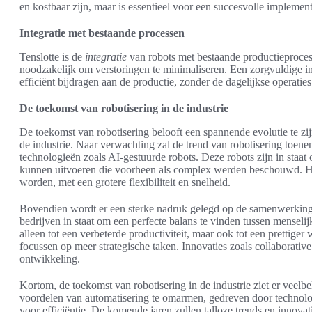
en kostbaar zijn, maar is essentieel voor een succesvolle implement
Integratie met bestaande processen
Tenslotte is de
integratie
van robots met bestaande productieprocess
noodzakelijk om verstoringen te minimaliseren. Een zorgvuldige in
efficiënt bijdragen aan de productie, zonder de dagelijkse operaties
De toekomst van robotisering in de industrie
De toekomst van robotisering belooft een spannende evolutie te zij
de industrie. Naar verwachting zal de trend van robotisering toene
technologieën zoals AI-gestuurde robots. Deze robots zijn in staa
kunnen uitvoeren die voorheen als complex werden beschouwd. Hie
worden, met een grotere flexibiliteit en snelheid.
Bovendien wordt er een sterke nadruk gelegd op de samenwerking 
bedrijven in staat om een perfecte balans te vinden tussen menselij
alleen tot een verbeterde productiviteit, maar ook tot een pretti
focussen op meer strategische taken. Innovaties zoals collaborative
ontwikkeling.
Kortom, de toekomst van robotisering in de industrie ziet er vee
voordelen van automatisering te omarmen, gedreven door technol
voor efficiëntie. De komende jaren zullen talloze trends en innov