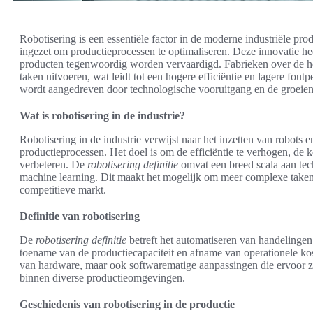
Robotisering is een essentiële factor in de moderne industriële pr
ingezet om productieprocessen te optimaliseren. Deze innovatie he
producten tegenwoordig worden vervaardigd. Fabrieken over de he
taken uitvoeren, wat leidt tot een hogere efficiëntie en lagere fout
wordt aangedreven door technologische vooruitgang en de groeiend
Wat is robotisering in de industrie?
Robotisering in de industrie verwijst naar het inzetten van robots
productieprocessen. Het doel is om de efficiëntie te verhogen, de k
verbeteren. De
robotisering definitie
omvat een breed scala aan tec
machine learning. Dit maakt het mogelijk om meer complexe taken u
competitieve markt.
Definitie van robotisering
De
robotisering definitie
betreft het automatiseren van handelingen 
toename van de productiecapaciteit en afname van operationele kos
van hardware, maar ook softwarematige aanpassingen die ervoor zo
binnen diverse productieomgevingen.
Geschiedenis van robotisering in de productie