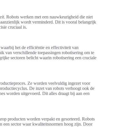
eit
. Robots werken met een nauwkeurigheid die niet
aanzienlijk wordt verminderd. Dit is vooral belangrijk
sie cruciaal is.
arbij het de efficiëntie en effectiviteit van
uik van verschillende toepassingen robotisering om te
ijke sectoren belicht waarin robotisering een cruciale
productieproces. Ze worden veelvuldig ingezet voor
 productiecyclus. De inzet van robots verhoogt ook de
s worden uitgevoerd. Dit alles draagt bij aan een
arop producten worden verpakt en gesorteerd. Robots
 in een sector waar kwaliteitsnormen hoog zijn. Door