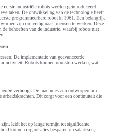
de eerste industriële robots werden geïntroduceerd.
ieve taken. De ontwikkeling van de technologie heeft
e eerste programmeerbare robot in 1961. Een belangrijk
ntworpen zijn om veilig naast mensen te werken. Deze
 de behoeften van de industrie, waarbij robots niet
en.
ssen
rocessen. De implementatie van geavanceerde
oductiviteit. Robots kunnen non-stop werken, wat
iciëntie
verhoogt. De machines zijn ontworpen om
e arbeidskrachten. Dit zorgt voor een continuïteit die
ijn, leidt het op lange termijn tot significante
rbeid kunnen organisaties besparen op salarissen,