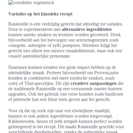
Variaties op het klassieke recept
Ratatouille is een veelzijdig gerecht dat uitnodigt tot variaties.
Door te experimenteren met
alternatieve ingrediënten
kunnen unieke smaken en texturen worden gecreëerd. Denk
bijvoorbeeld aan het toevoegen van seizoensgroenten zoals
courgette, aubergine of zelfs pompoen. Hierdoor krijgt het
gerecht niet alleen een nieuwe smaakdimensie, maar ook een
visueel aantrekkelijke presentatie.
Daarnaast kunnen kruiden een grote impact hebben op de
uiteindelijke smaak. Probeer bijvoorbeeld om Provençaalse
kruiden te combineren met meer exotische smaken, zoals
curry of Thai-specerijen. Dit zijn
creatieve aanpassingen
die
de traditionele Ratatouille op een verrassende manier kunnen
upgraden. Ook het gebruik van verse kruiden zoals basilicum
of peterselie kan een frisse toets geven aan het gerecht.
Voor zij die op zoek zijn naar een eiwitrijkere maaltijd,
kunnen er ook andere ingrediënten worden toegevoegd.
Kikkererwten, linzen of zelfs tempeh kunnen perfect worden
geïntegreerd in het recept. Dit maakt Ratatouille geschikt voor
verschillende dieetbehoeften, zonder de authentieke smaak