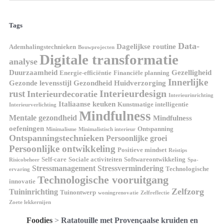
Tags
Data-
Dagelijkse routine
Ademhalingstechnieken
Bouwprojecten
Digitale transformatie
analyse
Duurzaamheid
Gezelligheid
Energie-efficiëntie
Financiële planning
Innerlijke
Gezonde levensstijl
Gezondheid
Huidverzorging
Interieurdesign
rust
Interieurdecoratie
Interieurinrichting
Italiaanse keuken
Kunstmatige intelligentie
Interieurverlichting
Mindfulness
Mentale gezondheid
Mindfulness
oefeningen
Ontspanning
Minimalisme
Minimalistisch interieur
Ontspanningstechnieken
Persoonlijke groei
Persoonlijke ontwikkeling
Positieve mindset
Reistips
Self-care
Sociale activiteiten
Softwareontwikkeling
Risicobeheer
Spa-
Stressmanagement
Stressvermindering
Technologische
ervaring
Technologische vooruitgang
innovatie
Zelfzorg
Tuininrichting
Tuinontwerp
woningrenovatie
Zelfreflectie
Zoete lekkernijen
Foodies
>
Ratatouille met Provençaalse kruiden en