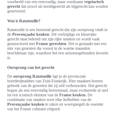
voorbeeld van een eenvoudig, maar voedzaam
vegetarisch
gerecht
dat zowel als hoofdgerecht als bijgerecht kan worden
geserveerd.
Wat is Ratatouille?
Ratatouille is een beroemd gerecht dat zijn oorsprong vindt in
de
Provençaalse keuken
. Dit veelzijdige en kleurrijke
gerecht staat bekend om zijn rijke smaken en wordt vaak
geassocieerd met
Franse gerechten
. Het is gemaakt met een
mix van groenten die vooral in de warme maanden
beschikbaar zijn, waardoor het een seizoensgebonden favoriet
is.
Oorsprong van het gerecht
De
oorsprong Ratatouille
ligt in de provinciale
boerderijtradities van Zuid-Frankrijk. Hier maakten boeren
gebruik van de groenten die zij zelf verbouwden. Het gerecht
begon als een eenvoudig boerenmaal, maar evolueerde al snel
tot een iconisch element van de
Franse keuken
. De
combinatie van smaken weet elke liefhebber van de
Provençaalse keuken
te raken en weerspiegelt de essentie
van het Franse culinaire erfgoed.