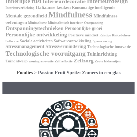
Interieurdesign
Innerlijke rust
Interieurdecoratie
Italiaanse keuken
Kunstmatige intelligentie
Interieurverlichting
Mindfulness
Mentale gezondheid
Mindfulness
oefeningen
Minimalisme
Minimalistisch interieur
Ontspanning
Ontspanningstechnieken
Persoonlijke groei
Persoonlijke ontwikkeling
Positieve mindset
Reistips
Risicobeheer
Sociale activiteiten
Softwareontwikkeling
Self-care
Spa-ervaring
Stressmanagement
Stressvermindering
Technologische innovatie
Technologische vooruitgang
Tuininrichting
Zelfzorg
Tuinontwerp
woningrenovatie
Zelfreflectie
Zoete lekkernijen
Foodies
>
Passion Fruit Spritz: Zomers in een glas