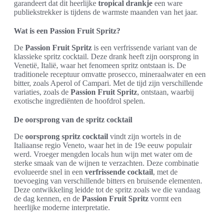
garandeert dat dit heerlijke
tropical drankje
een ware
publiekstrekker is tijdens de warmste maanden van het jaar.
Wat is een Passion Fruit Spritz?
De
Passion Fruit Spritz
is een verfrissende variant van de
klassieke spritz cocktail. Deze drank heeft zijn oorsprong in
Venetië, Italië, waar het fenomeen spritz ontstaan is. De
traditionele receptuur omvatte prosecco, mineraalwater en een
bitter, zoals Aperol of Campari. Met de tijd zijn verschillende
variaties, zoals de
Passion Fruit Spritz
, ontstaan, waarbij
exotische ingrediënten de hoofdrol spelen.
De oorsprong van de spritz cocktail
De
oorsprong spritz cocktail
vindt zijn wortels in de
Italiaanse regio Veneto, waar het in de 19e eeuw populair
werd. Vroeger mengden locals hun wijn met water om de
sterke smaak van de wijnen te verzachten. Deze combinatie
evolueerde snel in een
verfrissende cocktail
, met de
toevoeging van verschillende bitters en bruisende elementen.
Deze ontwikkeling leidde tot de spritz zoals we die vandaag
de dag kennen, en de
Passion Fruit Spritz
vormt een
heerlijke moderne interpretatie.