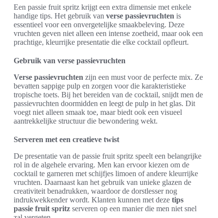
Een passie fruit spritz krijgt een extra dimensie met enkele
handige tips. Het gebruik van
verse passievruchten
is
essentieel voor een onvergetelijke smaakbeleving. Deze
vruchten geven niet alleen een intense zoetheid, maar ook een
prachtige, kleurrijke presentatie die elke cocktail opfleurt.
Gebruik van verse passievruchten
Verse passievruchten
zijn een must voor de perfecte mix. Ze
bevatten sappige pulp en zorgen voor die karakteristieke
tropische toets. Bij het bereiden van de cocktail, snijdt men de
passievruchten doormidden en leegt de pulp in het glas. Dit
voegt niet alleen smaak toe, maar biedt ook een visueel
aantrekkelijke structuur die bewondering wekt.
Serveren met een creatieve twist
De presentatie van de passie fruit spritz speelt een belangrijke
rol in de algehele ervaring. Men kan ervoor kiezen om de
cocktail te garneren met schijfjes limoen of andere kleurrijke
vruchten. Daarnaast kan het gebruik van unieke glazen de
creativiteit benadrukken, waardoor de dorstlesser nog
indrukwekkender wordt. Klanten kunnen met deze
tips
passie fruit spritz
serveren op een manier die men niet snel
zal vergeten.