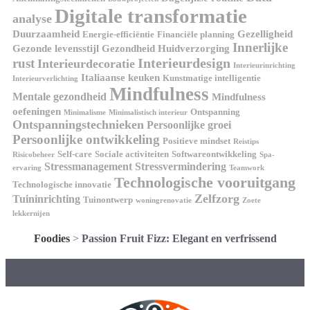
Digitale transformatie
analyse
Duurzaamheid
Gezelligheid
Energie-efficiëntie
Financiële planning
Innerlijke
Gezonde levensstijl
Gezondheid
Huidverzorging
Interieurdesign
rust
Interieurdecoratie
Interieurinrichting
Italiaanse keuken
Kunstmatige intelligentie
Interieurverlichting
Mindfulness
Mentale gezondheid
Mindfulness
oefeningen
Ontspanning
Minimalisme
Minimalistisch interieur
Ontspanningstechnieken
Persoonlijke groei
Persoonlijke ontwikkeling
Positieve mindset
Reistips
Self-care
Sociale activiteiten
Softwareontwikkeling
Risicobeheer
Spa-
Stressmanagement
Stressvermindering
ervaring
Teamwork
Technologische vooruitgang
Technologische innovatie
Zelfzorg
Tuininrichting
Tuinontwerp
woningrenovatie
Zoete
lekkernijen
Foodies
>
Passion Fruit Fizz: Elegant en verfrissend