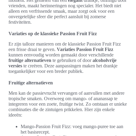
moment. Het genieten van een
elegant
drankje, omringd door
vrienden, maakt herinneringen nog specialer. Het biedt niet
alleen een verfrissende smaak, maar zorgt ook voor een
onvergetelijke sfeer die perfect aansluit bij zomerse
festiviteiten.
Variaties op de klassieke Passion Fruit Fizz
Er zijn talloze manieren om de klassieke Passion Fruit Fizz
een frisse draai te geven.
Variaties Passion Fruit Fizz
kunnen eenvoudig worden gemaakt door verschillende
fruitige alternatieven
te gebruiken of door
alcoholvrije
versies
te creëren. Deze aanpassingen maken het drankje
toegankelijker voor een breder publiek.
Fruitige alternatieven
Men kan de passievrucht vervangen of aanvullen met andere
tropische smaken. Overweeg om mango- of ananassap te
integreren voor een zoete, fruitige twist. Zo ontstaan er unieke
combinaties die de zintuigen prikkelen. Hier zijn enkele
ideeën:
Mango-Passion Fruit Fizz: voeg mango-puree toe aan
het basisrecept.