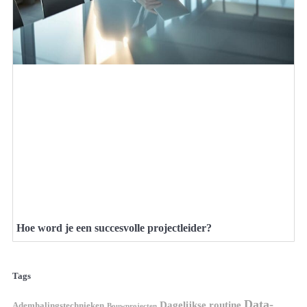
Hoe word je een succesvolle projectleider?
Tags
Data-
Dagelijkse routine
Ademhalingstechnieken
Bouwprojecten