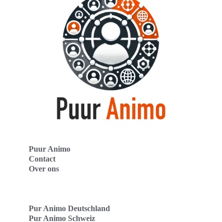
Puur Animo
Contact
Over ons
Pur Animo Deutschland
Pur Animo Schweiz