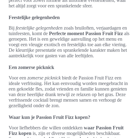
perfect voor zowel formele als informele evenementen, waar
het altijd zorgt voor een sprankelende sfeer.
Feestelijke gelegenheden
Bij
feestelijke gelegenheden
zoals bruiloften, verjaardagen en
tuinfeesten, komt de
Perfecte moment Passion Fruit Fizz
als
geroepen. Het is een geweldige aanvulling op het menu en
voegt een vleugje exotisch en feestelijks toe aan elke viering.
De kleurrijke presentatie en sprankelende karakter maken het
aantrekkelijk voor gasten van alle leeftijden.
Een zomerse picknick
Voor een
zomerse picknick
biedt de Passion Fruit Fizz een
ideale verfrissing. Het kan eenvoudig worden meegebracht in
een gekoelde fles, zodat vrienden en familie kunnen genieten
van deze heerlijke drank terwijl ze relaxen op het gras. Deze
verfrissende cocktail brengt mensen samen en verhoogt de
gezelligheid onder de zon.
Waar kun je Passion Fruit Fizz kopen?
Voor liefhebbers die willen ontdekken
waar Passion Fruit
Fizz kopen
is, zijn er diverse mogelijkheden beschikbaar.