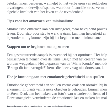
betekent meer besparen, wat helpt bij het verbeteren van geldbehe
ervaringen, onderwijs of sparen, waardoor financiële stress verminde
algehele kwaliteit van het leven en de tevredenheid.
Tips voor het omarmen van minimalisme
Minimalisme omarmen kan een uitdagend, maar bevrijdend proces zi
leven. Door stap voor stap te werk te gaan, kan men helderheid en 
bijzonder nuttig kunnen zijn bij het beginnen met minimalisme.
Stappen om te beginnen met opruimen
Een gestructureerde aanpak is essentieel bij het opruimen. Het hel
beslissingen te nemen over de items. Begin met het creëren van tw
worden weggedaan. Het toepassen van de ‘Marie Kondo’-methode bi
‘Brengt dit item vreugde?’ Items die deze vraag niet doorstaan, ku
Hoe je kunt omgaan met emotionele gehechtheid aan spullen
Emotionele gehechtheid aan spullen vormt vaak een obstakel bij he
erkennen. In plaats van fysieke objecten te behouden, kunnen me
creëren. Denk aan het maken van foto’s van waardevolle items of h
Deze strategieën verminderen de emotionele last en maken het mak
Inspirerende verhalen over minimalisme