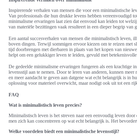
Inspirerende verhalen van mensen die voor een minimalistische lev
Van professionals die hun drukke levens hebben vereenvoudigd to
minimalisme ervaringen laat zien dat eenvoud kan leiden tot welz
van materiële bezittingen vaak resulteert in een dieper begrip van 
Een aantal succesverhalen van mensen die minimalistisch leven, il
boven dingen. Terwijl sommigen ervoor kiezen om te reizen met s
tijd doorbrengen met dierbaren in plaats van het kopen van nieuwe 
helpt om een gelukkiger leven te leiden, gevuld met betekenisvol
De gedeelde minimalisme ervaringen fungeren als een krachtige in
levensstijl aan te nemen. Door te leren van anderen, kunnen mee
en meer aandacht te geven aan datgene wat echt belangrijk is in hu
oplossing voor materieel overwicht, maar nodigt ook uit tot een rijk
FAQ
Wat is minimalistisch leven precies?
Minimalistisch leven is het streven naar een eenvoudig leven door
men zich kan concentreren op wat echt belangrijk is. Het bevorder
Welke voordelen biedt een minimalistische levensstijl?