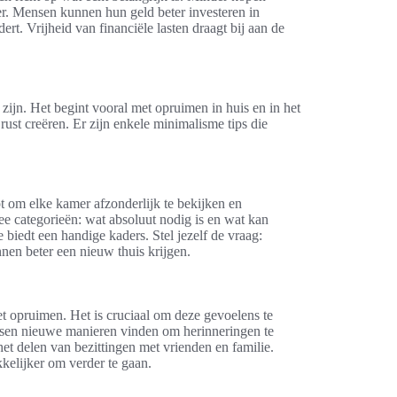
er. Mensen kunnen hun geld beter investeren in
rt. Vrijheid van financiële lasten draagt bij aan de
jn. Het begint vooral met opruimen in huis en in het
rust creëren. Er zijn enkele minimalisme tips die
pt om elke kamer afzonderlijk te bekijken en
ee categorieën: wat absoluut nodig is en wat kan
edt een handige kaders. Stel jezelf de vraag:
nnen beter een nieuw thuis krijgen.
t opruimen. Het is cruciaal om deze gevoelens te
nsen nieuwe manieren vinden om herinneringen te
et delen van bezittingen met vrienden en familie.
kelijker om verder te gaan.