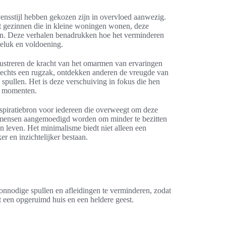
ensstijl hebben gekozen zijn in overvloed aanwezig.
t gezinnen die in kleine woningen wonen, deze
ijn. Deze verhalen benadrukken hoe het verminderen
geluk en voldoening.
lustreren de kracht van het omarmen van ervaringen
lechts een rugzak, ontdekken anderen de vreugde van
spullen. Het is deze verschuiving in fokus die hen
le momenten.
spiratiebron voor iedereen die overweegt om deze
r mensen aangemoedigd worden om minder te bezitten
n leven. Het minimalisme biedt niet alleen een
er en inzichtelijker bestaan.
 onnodige spullen en afleidingen te verminderen, zodat
t een opgeruimd huis en een heldere geest.