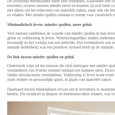
De
levensstijl minimalisme
biedt vele voordelen, waaronder een ve
essenties, ervaren mensen minder stress en kunnen zij zich beter c
niet alleen om het reduceren van materiële zaken, maar ook om het
en relaties. Met minder spullen ontstaat er ruimte voor creativiteit e
Minimalistisch leven: minder spullen, meer geluk
Veel mensen ontdekken de waarde van minder spullen in hun leven
geluk en voldoening in leven. Wetenschappelijke studies onderste
levensstijl en het welzijn van een individu. Het verminderen van ma
mentale helderheid, wat een positieve invloed heeft op de mentale
De link tussen minder spullen en geluk
Onderzoek wijst uit dat mensen die zich omringen met minder spul
verminderen van fysieke rommel ontstaat een kalmere sfeer. Deze r
omdat stressfactoren verminderen.
Voldoening in leven
komt voort 
zoals relaties en persoonlijke groei, in plaats van materiële zaken.
Daarnaast kiezen minimalisten ervoor om te investeren in moment
bieden. Dit resulteert in diepere en betekenisvollere relaties, wat v