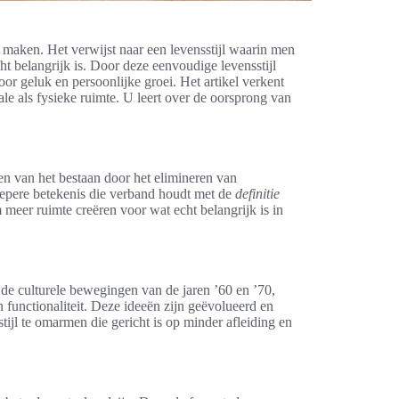
 maken. Het verwijst naar een levensstijl waarin men
ht belangrijk is. Door deze eenvoudige levensstijl
or geluk en persoonlijke groei. Het artikel verkent
e als fysieke ruimte. U leert over de oorsprong van
en van het bestaan door het elimineren van
 diepere betekenis die verband houdt met de
definitie
 meer ruimte creëren voor wat echt belangrijk is in
e culturele bewegingen van de jaren ’60 en ’70,
functionaliteit. Deze ideeën zijn geëvolueerd en
ijl te omarmen die gericht is op minder afleiding en