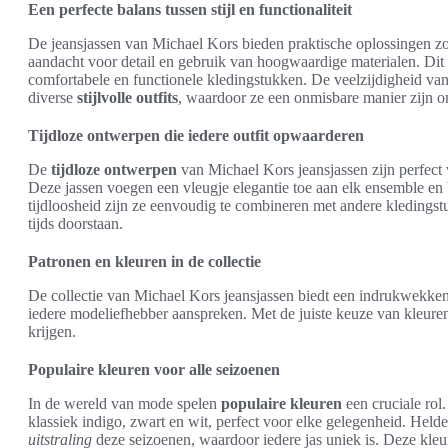
Een perfecte balans tussen stijl en functionaliteit
De jeansjassen van Michael Kors bieden praktische oplossingen zo
aandacht voor detail en gebruik van hoogwaardige materialen. Dit
comfortabele en functionele kledingstukken. De veelzijdigheid van d
diverse
stijlvolle outfits
, waardoor ze een onmisbare manier zijn o
Tijdloze ontwerpen die iedere outfit opwaarderen
De
tijdloze ontwerpen
van Michael Kors jeansjassen zijn perfect
Deze jassen voegen een vleugje elegantie toe aan elk ensemble en 
tijdloosheid zijn ze eenvoudig te combineren met andere kledings
tijds doorstaan.
Patronen en kleuren in de collectie
De collectie van Michael Kors jeansjassen biedt een indrukwekken
iedere modeliefhebber aanspreken. Met de juiste keuze van kleuren ku
krijgen.
Populaire kleuren voor alle seizoenen
In de wereld van mode spelen
populaire kleuren
een cruciale rol
klassiek indigo, zwart en wit, perfect voor elke gelegenheid. Held
uitstraling
deze seizoenen, waardoor iedere jas uniek is. Deze kleu