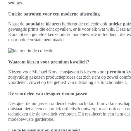
settings.
Unieke patronen voor een moderne uitstraling
Naast de
populaire kleuren
herbergt de collectie ook
unieke pat
gewaagde prints die echt opvallen, er is voor elk wat wils. Deze
un
Kors tot een geliefde keuze onder modebewuste individuen, die waa
maar ook een statement maakt.
Waarom kiezen voor premium kwaliteit?
Kiezen voor Michael Kors jeansjassen is kiezen voor
premium kwa
zorgvuldig gekozen productieproces dat zich richt op zowel comfort
voordelen, zowel op het gebied van uitstraling als functionaliteit.
De voordelen van designer denim jassen
Designer denim jassen onderscheiden zich door hun vakmanschap 
ontstaat niet alleen een uniek esthetisch ontwerp, maar ook een co
technieken die de kwaliteit verhogen. Dit resulteert in een item dat
modebewuste garderobe.
Lange levensduur en duurzaamheid