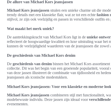
De allure van Michael Kors jeansjassen
Michael Kors jeansjassen
stralen een unieke charme uit die mod
trendy details met een klassieke flair, wat ze tot een echte
fashion 
stijlvol, ze zijn ook veelzijdig en passen in verschillende outfits e
Wat maakt het merk uniek?
De aantrekkingskracht van Michael Kors ligt in de
unieke ontwe
reflecteert de hoogwaardige kwaliteit en luxe uitstraling waar he
kunnen de veelzijdigheid waarderen van de jeansjassen die zowel a
De geschiedenis van Michael Kors denim
De
geschiedenis van denim
binnen het Michael Kors assortiment b
collectie. Dit was het begin van een groeiende populariteit, voor
van deze jassen illustreert de combinatie van tijdloosheid en heden
jeansjassen als iconische modestukken.
Michael Kors jeansjassen: Voor een klassieke en moderne loo
Michael Kors jeansjassen
combineren stijl met functionaliteit, wa
modebewuste individu. Deze jassen zijn ideaal voor
verschillend
evenementen.