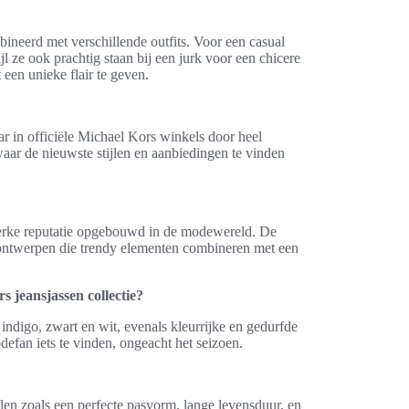
ineerd met verschillende outfits. Voor een casual
l ze ook prachtig staan bij een jurk voor een chicere
een unieke flair te geven.
ar in officiële Michael Kors winkels door heel
aar de nieuwste stijlen en aanbiedingen te vinden
sterke reputatie opgebouwd in de modewereld. De
e ontwerpen die trendy elementen combineren met een
 jeansjassen collectie?
 indigo, zwart en wit, evenals kleurrijke en gedurfde
defan iets te vinden, ongeacht het seizoen.
len zoals een perfecte pasvorm, lange levensduur, en