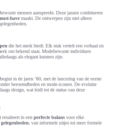
ebewuste mensen aanspreekt. Deze jassen combineren
must-have
maakt. De ontwerpen zijn niet alleen
n gelegenheden.
rpen
die het merk biedt. Elk stuk vertelt een verhaal en
t merk om bekend staat. Modebewuste individuen
lledaags als elegant kunnen zijn.
egint in de jaren ’80, met de lancering van de eerste
al onder beroemdheden en mode-iconen. De evolutie
daags design, wat leidt tot de status van deze
k
t resulteert in een
perfecte balans
voor elke
e gelegenheden
, van informele uitjes tot meer formele