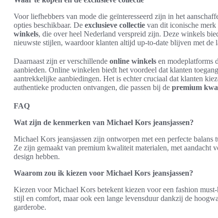
Voor liefhebbers van mode die geïnteresseerd zijn in het aanschaff
opties beschikbaar. De
exclusieve collectie
van dit iconische merk
winkels
, die over heel Nederland verspreid zijn. Deze winkels bi
nieuwste stijlen, waardoor klanten altijd up-to-date blijven met de l
Daarnaast zijn er verschillende
online winkels
en modeplatforms di
aanbieden. Online winkelen biedt het voordeel dat klanten toegang 
aantrekkelijke aanbiedingen. Het is echter cruciaal dat klanten kie
authentieke producten ontvangen, die passen bij de
premium kwali
FAQ
Wat zijn de kenmerken van Michael Kors jeansjassen?
Michael Kors jeansjassen zijn ontworpen met een perfecte balans t
Ze zijn gemaakt van premium kwaliteit materialen, met aandacht v
design hebben.
Waarom zou ik kiezen voor Michael Kors jeansjassen?
Kiezen voor Michael Kors betekent kiezen voor een fashion must-h
stijl en comfort, maar ook een lange levensduur dankzij de hoogwa
garderobe.