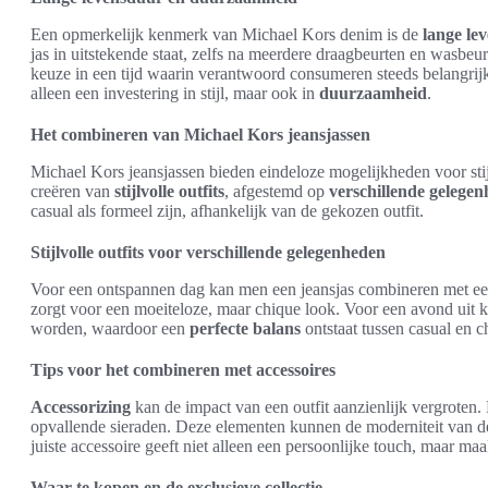
Een opmerkelijk kenmerk van Michael Kors denim is de
lange le
jas in uitstekende staat, zelfs na meerdere draagbeurten en wasbe
keuze in een tijd waarin verantwoord consumeren steeds belangrijk
alleen een investering in stijl, maar ook in
duurzaamheid
.
Het combineren van Michael Kors jeansjassen
Michael Kors jeansjassen bieden eindeloze mogelijkheden voor stijl
creëren van
stijlvolle outfits
, afgestemd op
verschillende gelege
casual als formeel zijn, afhankelijk van de gekozen outfit.
Stijlvolle outfits voor verschillende gelegenheden
Voor een ontspannen dag kan men een jeansjas combineren met een
zorgt voor een moeiteloze, maar chique look. Voor een avond uit k
worden, waardoor een
perfecte balans
ontstaat tussen casual en c
Tips voor het combineren met accessoires
Accessorizing
kan de impact van een outfit aanzienlijk vergroten.
opvallende sieraden. Deze elementen kunnen de moderniteit van de 
juiste accessoire geeft niet alleen een persoonlijke touch, maar maa
Waar te kopen en de exclusieve collectie