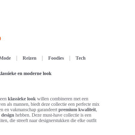
Mode
Reizen
Foodies
Tech
klassieke en moderne look
 een
klassieke look
willen combineren met een
 als mannen, biedt deze collectie een perfecte mix
ialen en vakmanschap garandeert
premium kwaliteit
,
s design
hebben. Deze must-have collectie is een
n, die streeft naar designerstukken die elke outfit