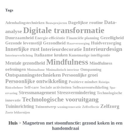
Tags
Data-
Dagelijkse routine
Ademhalingstechnieken
Bouwprojecten
Digitale transformatie
analyse
Duurzaamheid
Gezelligheid
Energie-efficiëntie
Financiële planning
Gezonde levensstijl
Gezondheid
Huidverzorging
Haarverzorging
Interieurdesign
Innerlijke rust
Interieurdecoratie
Italiaanse keuken
Kunstmatige intelligentie
Interieurverlichting
Mindfulness
Mentale gezondheid
Mindfulness
oefeningen
Ontspanning
Minimalisme
Minimalistisch interieur
Ontspanningstechnieken
Persoonlijke groei
Persoonlijke ontwikkeling
Positieve mindset
Reistips
Self-care
Sociale activiteiten
Softwareontwikkeling
Risicobeheer
Spa-
Stressmanagement
Stressvermindering
Technologische
ervaring
Technologische vooruitgang
innovatie
Zelfzorg
Tuininrichting
Tuinontwerp
woningrenovatie
Zelfreflectie
Zoete lekkernijen
Huis
>
Magnetron met stoomfunctie: gezond koken in een
handomdraai