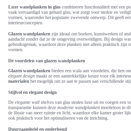
Luxe wandplanken in glas
combineren functionaliteit met een p
vaak vervaardigd van gehard glas, wat zorgt voor sterkte en veiligh
vormen, waaronder het populaire zwevende ontwerp. Dit geeft een m
interieurconcepten.
Glazen wandplanken
zijn ideaal om boeken, kunstwerken of ander
aandacht zonder dat ze de omgeving overweldigen. Bij design wandp
gebruiksgemak, waardoor deze planken niet alleen praktisch zijn ma
vormen.
De voordelen van glazen wandplanken
Glazen wandplanken
bieden een scala aan voordelen, die hen o
elegant design
maakt ze een aantrekkelijke keuze voor elk interieu
materialen
het mogelijk om ze aan te passen aan verschillende stijl
Stijlvol en elegant design
De
elegante wall shelves
van glas stralen luxe uit en voegen een ve
transparantie kunnen deze
moderne wandplanken
moeiteloos in div
de illusie van meer ruimte en licht, waardoor elke kamer groter lijk
ook praktisch voor het optimaliseren van de inrichting.
Duurzaamheid en onderhoud