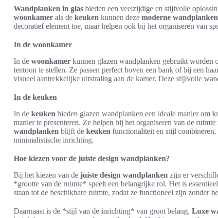
Wandplanken in glas
bieden een veelzijdige en stijlvolle oplossi
woonkamer
als de
keuken
kunnen deze
moderne wandplanken
decoratief element toe, maar helpen ook bij het organiseren van sp
In de woonkamer
In de
woonkamer
kunnen glazen wandplanken gebruikt worden om
tentoon te stellen. Ze passen perfect boven een bank of bij een ha
visueel aantrekkelijke uitstraling aan de kamer. Deze stijlvolle w
In de keuken
In de
keuken
bieden glazen wandplanken een ideale manier om kru
manier te presenteren. Ze helpen bij het organiseren van de ruimte
wandplanken
blijft de
keuken
functionaliteit en stijl combineren
minimalistische inrichting.
Hoe kiezen voor de juiste design wandplanken?
Bij het kiezen van de
juiste design wandplanken
zijn er verschi
*grootte van de ruimte* speelt een belangrijke rol. Het is essenti
staan tot de beschikbare ruimte, zodat ze functioneel zijn zonder he
Daarnaast is de *stijl van de inrichting* van groot belang.
Luxe w