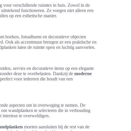
ng voor verschillende ruimtes in huis. Zowel in de
uitstekend functioneren. Ze voegen niet alleen een
ullen op een esthetische manier.
 boeken, fotoalbums en decoratieve objecten
ard. Ook als accentmuur brengen ze een praktische en
andplanken laten de ruimte open en luchtig aanvoelen.
iden, servies en decoratieve items op een elegante
 zonder deze te overbelasten. Dankzij de
moderne
, perfect voor iedereen die houdt van een
llende aspecten om in overweging te nemen. De
eel om wandplanken te selecteren die in verhouding
t interieur te overweldigen.
andplanken
moeten aansluiten bij de rest van de