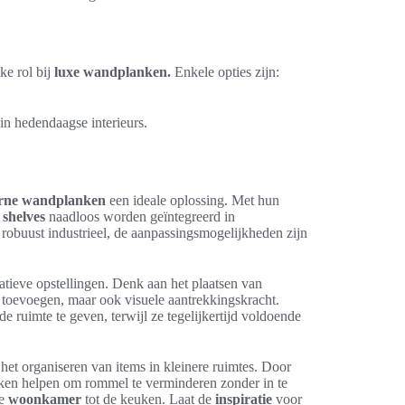
ke rol bij
luxe wandplanken.
Enkele opties zijn:
in hedendaagse interieurs.
rne wandplanken
een ideale oplossing. Met hun
 shelves
naadloos worden geïntegreerd in
t robuust industrieel, de aanpassingsmogelijkheden zijn
tieve opstellingen. Denk aan het plaatsen van
it toevoegen, maar ook visuele aantrekkingskracht.
ruimte te geven, terwijl ze tegelijkertijd voldoende
et organiseren van items in kleinere ruimtes. Door
ken helpen om rommel te verminderen zonder in te
de
woonkamer
tot de keuken. Laat de
inspiratie
voor