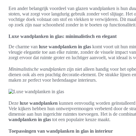
Een ander belangrijk voordeel van glazen wandplanken is hun
duu
stoten, wat zorgt voor langdurig gebruik zonder veel slijtage. Het
vochtige doek volstaat om stof en vlekken te verwijderen. Dit ma
op zoek zijn naar schoonheid zonder in te boeten op functionaliteit
Luxe wandplanken in glas: minimalistisch en elegant
De charme van
luxe wandplanken in glas
komt voort uit hun min
vleugje elegantie toe aan elke ruimte, zonder de visuele impact van 
zorgt ervoor dat ruimte groter en luchtiger aanvoelt, wat ideaal is v
Minimalistische wandplanken
zijn niet alleen handig voor het opb
dienen ook als een prachtig decoratie-element. De strakke lijnen 
maken ze perfect voor hedendaagse interieurs.
Deze
luxe wandplanken
kunnen eenvoudig worden geïnstalleerd 
Vele kijkers hebben hun ontwerpvermoogen verbeterd door de strat
dimensie aan hun ingerichte ruimtes toevoegen. Het is de combinatie
wandplanken in glas
tot een populaire keuze maakt.
Toepassingen van wandplanken in glas in interieur