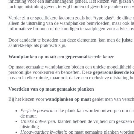
inrichting voor een samenhangend geheel. Het kiezen van glazen
luchtige uitstraling geven, terwijl houten of geverfde planken een 
Verder zijn er specifiekere factoren zoals het *type glas*, de dik
alleen de uitstraling van de wandplanken beïnvloeden, maar ook hu
informatieve bronnen of deskundigen te raadplegen voor advies ove
Door aandacht te besteden aan deze elementen, kan men de
juist
aantrekkelijk als praktisch zijn.
Wandplanken op maat: een gepersonaliseerde keuze
Op maat gemaakte wandplanken bieden een unieke mogelijkheid om
persoonlijke voorkeuren en behoeften. Deze
gepersonaliseerde k
passen in elke ruimte, maar ook dat ze een exclusieve uitstraling 
Voordelen van op maat gemaakte planken
Bij het kiezen voor
wandplanken op maat
geniet men van versch
Perfecte pasvorm:
elke plank kan worden ontworpen om naadl
de muur.
Unieke ontwerpen:
klanten hebben de vrijheid om gekozen st
uitstraling.
Hoogwaardige kwaliteit:
op maat gemaakte planken worden 