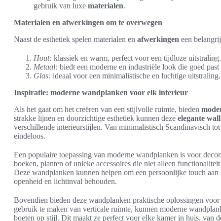
gebruik van luxe
materialen
.
Materialen en afwerkingen om te overwegen
Naast de esthetiek spelen materialen en
afwerkingen
een belangrij
Hout:
klassiek en warm, perfect voor een tijdloze uitstraling.
Metaal:
biedt een moderne en industriële look die goed past 
Glas:
ideaal voor een minimalistische en luchtige uitstraling.
Inspiratie: moderne wandplanken voor elk interieur
Als het gaat om het creëren van een stijlvolle ruimte, bieden
mode
strakke lijnen en doorzichtige esthetiek kunnen deze
elegante wall
verschillende interieurstijlen. Van minimalistisch Scandinavisch to
eindeloos.
Een populaire toepassing van moderne wandplanken is voor decora
boeken, planten of unieke accessoires die niet alleen functionalite
Deze wandplanken kunnen helpen om een persoonlijke touch aan de 
openheid en lichtinval behouden.
Bovendien bieden deze wandplanken praktische oplossingen voor h
gebruik te maken van verticale ruimte, kunnen moderne wandplan
boeten op stijl. Dit maakt ze perfect voor elke kamer in huis, van 