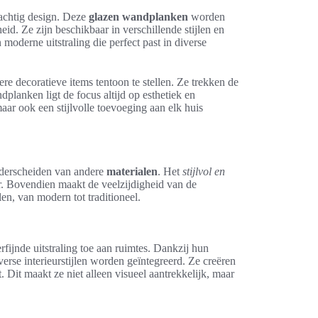
rachtig design. Deze
glazen wandplanken
worden
eid. Ze zijn beschikbaar in verschillende stijlen en
oderne uitstraling die perfect past in diverse
e decoratieve items tentoon te stellen. Ze trekken de
lanken ligt de focus altijd op esthetiek en
ar ook een stijlvolle toevoeging aan elk huis
nderscheiden van andere
materialen
. Het
stijlvol en
r. Bovendien maakt de veelzijdigheid van de
en, van modern tot traditioneel.
rfijnde uitstraling toe aan ruimtes. Dankzij hun
erse interieurstijlen worden geïntegreerd. Ze creëren
t. Dit maakt ze niet alleen visueel aantrekkelijk, maar