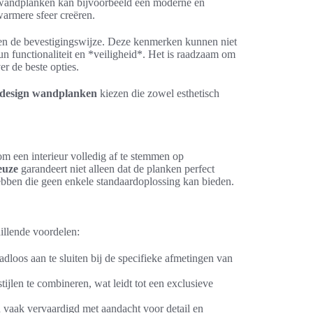
 wandplanken kan bijvoorbeeld een moderne en
warmere sfeer creëren.
te en de bevestigingswijze. Deze kenmerken kunnen niet
n functionaliteit en *veiligheid*. Het is raadzaam om
r de beste opties.
e design wandplanken
kiezen die zowel esthetisch
 een interieur volledig af te stemmen op
euze
garandeert niet alleen dat de planken perfect
hebben die geen enkele standaardoplossing kan bieden.
illende voordelen:
oos aan te sluiten bij de specifieke afmetingen van
ijlen te combineren, wat leidt tot een exclusieve
vaak vervaardigd met aandacht voor detail en